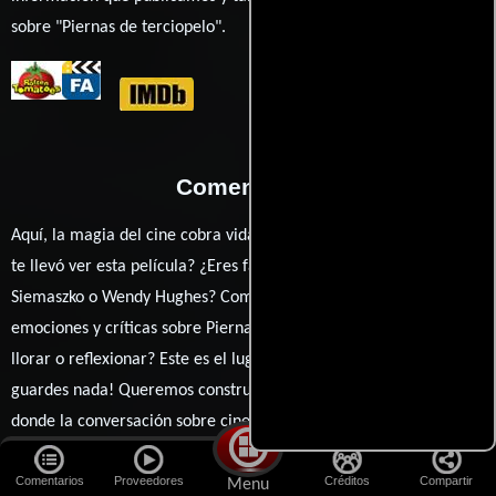
sobre "Piernas de terciopelo".
Comentarios
Aquí, la magia del cine cobra vida a través de tus opiniones. ¿Qué
te llevó ver esta película? ¿Eres fan de Zalman King, Nina
Siemaszko o Wendy Hughes? Comparte tus pensamientos,
emociones y críticas sobre Piernas de terciopelo. ¿Te hizo reír,
llorar o reflexionar? Este es el lugar para expresarlo. ¡No te
guardes nada! Queremos construir una comunidad apasionada
donde la conversación sobre cine y series nunca se detenga.
Únete a la charla y déjanos conocer tu mundo cinematográfico.
Comentarios
Proveedores
Créditos
Compartir
¡Los comentarios son la pantalla donde se proyecta nuestra
Menu