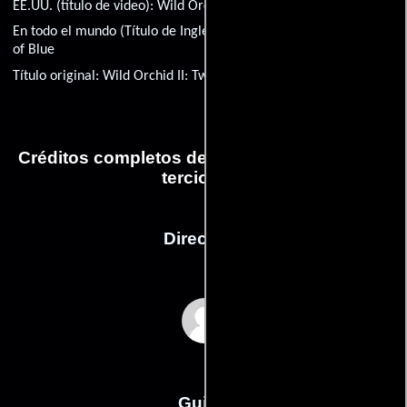
EE.UU. (título de video):
Wild Orchid 2: Two Shades of Blue
En todo el mundo (Título de Inglés):
Wild Orchid 2: Two Shades
of Blue
Título original:
Wild Orchid II: Two Shades of Blue
Créditos completos de la película Piernas de
terciopelo
Dirección
Zalman King
Guión