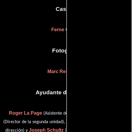
Casting
Ferne Cassel
Fotografia
Marc Reshovsky
Ayudante de dirección
Roger La Page
Michael Sarley
(Asistente de dirección),
Betsy C. Schrott
(Director de la segunda unidad),
(Asistente de
Joseph Schultz
dirección) y
(Asistente de dirección: segunda