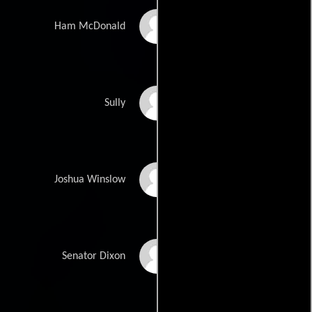
Tom Skerritt
Ham McDonald
Robert Davi
Sully
Brent David Fraser
Joshua Winslow
Christopher
Senator Dixon
McDonald