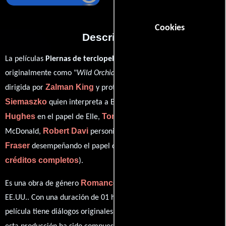
Cookies
Descripción
La películas
Piernas de terciopelo
del año 1991, conocida
originalmente como "
Wild Orchid II: Two Shades of Blue
", está
Zalman King
Nina
dirigida por
y protagonizada por
Siemaszko
Wendy
quien interpreta a Blue McDonald,
Hughes
Tom Skerritt
en el papel de Elle,
como Ham
Robert Davi
Brent David
McDonald,
personificando a Sully y
Fraser
ver
desempeñando el papel de Joshua Winslow (
créditos completos
).
Romance
Drama
Es una obra de género
y
producida en
EE.UU.. Con una duración de 01 hr 51 min (111 minutos), esta
película tiene diálogos originales en
Inglés
. La banda sonora para
George S. Clinton