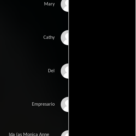
Victoria Mahoney
Mary
Kathy Hartsell
Cathy
Lynn Gendron
Del
Frank Cavestani
Empresario
Ida (as Monica Anne