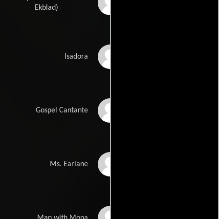
Monica Ekblad
Ekblad)
Deanne Jeffries
Isadora
Merry Clayton
Gospel Cantante
Pat Crawford Brown
Ms. Earlane
Michael Villella
Man with Mona