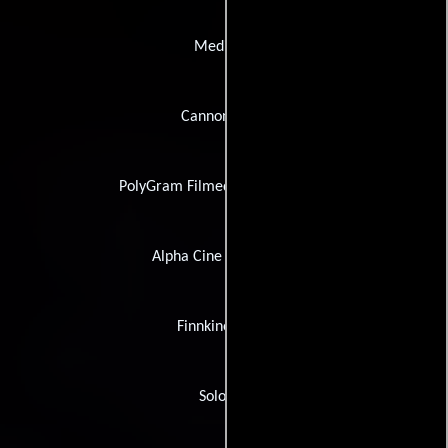
Mediaset
Cannon/VMP
PolyGram Filmed Entertainment
Alpha Cine Laboratory
Finnkino Video
Solopan