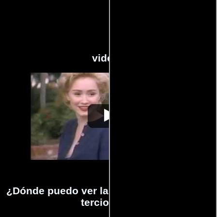
videos
Piernas de
Video de la película Piernas de
1991-10-
terciopelo
terciopelo
31
¿Dónde puedo ver la películas Piernas de
terciopelo?