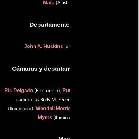
Mato
(Ajustador de color)
Departamento de transporte
John A. Huskins
(driver (as John Huskins))
Cámaras y departamento de electricidad
Ric Delgado
Ruurd M. Fenenga
(Electricista),
(first assistant
Samuel Fischer
camera (as Rudy M. Fenenga Jr.)),
Wendell Morris
Bob
(Iluminador),
(Asistente de cámara) y
Myers
(Iluminador de aparejo)