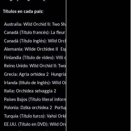
Títulos en cada país:
Australia:
Wild Orchid II: Two Shades of Blue
Canadá (Título francés):
La fleur du mal 2: Les nuits de Blue
Canadá (Título Inglés):
Wild Orchid II: Two Shades of Blue
Alemania:
Wilde Orchidee II
España:
Piernas de terciopelo
Finlandia (Título de video):
Villi orkidea 2
Reino Unido:
Wild Orchid II: Two Shades of Blue
Grecia:
Agria orhidea 2
Hungría:
Vad orchideák 2.
Irlanda (título de Inglés):
Wild Orchid II: Two Shades of Blue
Italia:
Orchidea selvaggia 2
Países Bajos (Título literal informal):
Blue Movie Blue
Polonia:
Dzika orchidea 2
Portugal:
Orquídea Selvagem II
Turquía (Título turco):
Vahsi Orkide 2
EE.UU. (Título en DVD):
Wild Orchid 2: Blue Movie Blue