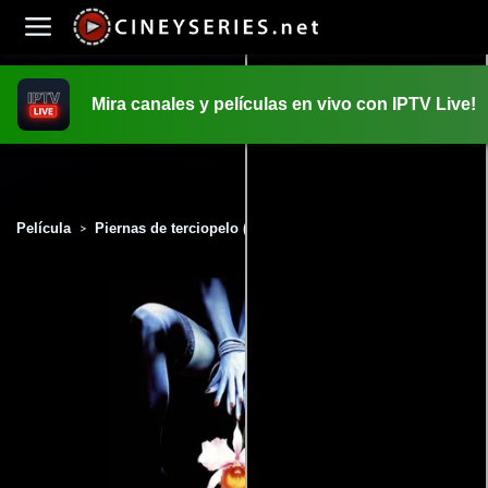
Mira canales y películas en vivo con IPTV Live!
INICIO
PELICULAS
Película
Piernas de terciopelo (1991)
>