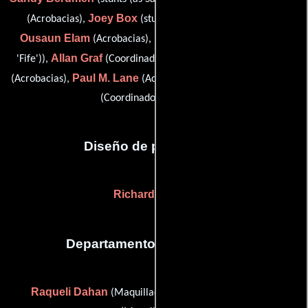
Joey Box
(Acrobacias),
(stunts (as Richard "Joey" Box)),
Ousaun Elam
Randy Fife
(Acrobacias),
(stunts (as Randy
Allan Graf
Diane Hetfield
'Fife')),
(Coordinador de dobles),
Paul M. Lane
Webster Whinery
(Acrobacias),
(Acrobacias) y
(Coordinador de dobles)
Diseño de producción
Richard Amend
Departamento de maquillaje
Raqueli Dahan
Denise Dellavalle
(Maquilladora) y