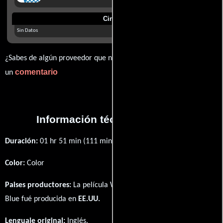
Cines
Sin Datos
¿Sabes de algún proveedor que no estamos mostrando? déjanos
comentario
un
Información técnica y general
Duración:
01 hr 51 min (111 minutos) .
Color:
Color
Paises productores:
La película Wild Orchid II: Two Shades of
Blue fué producida en
EE.UU.
Lenguaje original:
Inglés
.