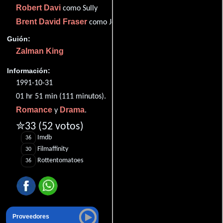
Robert Davi
como Sully
Brent David Fraser
como Joshua Winslow
Guión:
Zalman King
Información:
1991-10-31
01 hr 51 min (111 minutos).
Romance
Drama
y
.
✮33
(52 votos)
Imdb
36
Filmaffinity
30
Rottentomatoes
36
Proveedores