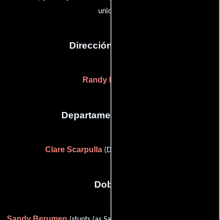
unidad)
Dirección artística
Randy Eriksen
Departamento de arte
Clare Scarpulla
(Diseñador de escena)
Dobles
Sandy Berumen
John Borland
(stunts (as Sandy Beruman)),