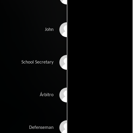
Cary Lowenstein
John
Bonnie Snyder
School Secretary
Roger La Page
Árbitro
Clifford Goler
Defenseman