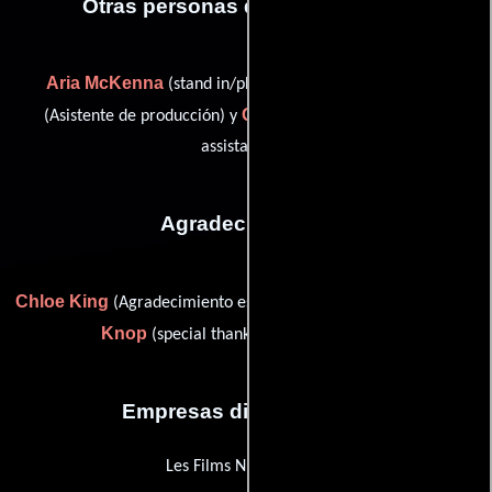
Otras personas que participaron
Aria McKenna
Scott Mislan
(stand in/photo double),
Greg Richards
(Asistente de producción) y
(production
assistant (u))
Agradecimientos
Chloe King
Patricia Louisianna
(Agradecimiento especial) y
Knop
(special thanks (as Patricia Knop))
Empresas distribuidoras
Les Films Number One