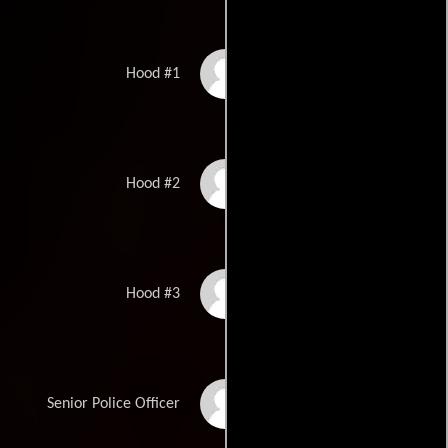
Ray Woodfork
Hood #1
Phil Neilson
Hood #2
Webster Whinery
Hood #3
Frank Simpson
Senior Police Officer