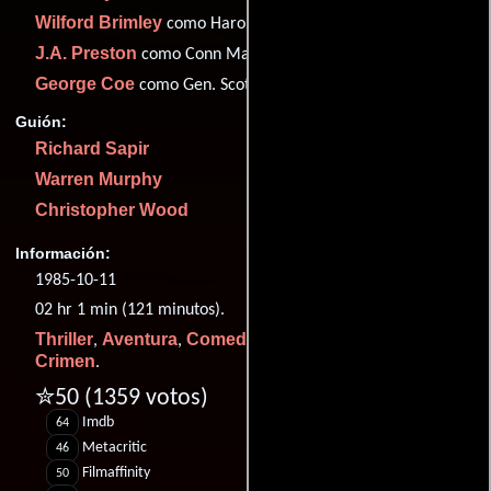
Wilford Brimley
como Harold Smith
J.A. Preston
como Conn MacCleary
George Coe
como Gen. Scott Watson
Guión:
Richard Sapir
Warren Murphy
Christopher Wood
Información:
1985-10-11
02 hr 1 min (121 minutos).
Thriller
Aventura
Comedia
Romance
Acción
,
,
,
,
y
Crimen
.
✮50
(1359 votos)
Imdb
64
Metacritic
46
Filmaffinity
50