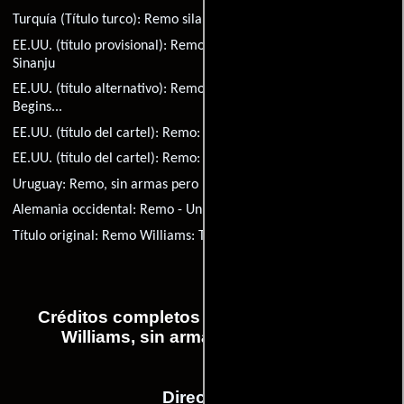
Turquía (Título turco):
Remo silahsiz ve tehlikeli
EE.UU. (título provisional):
Remo Williams and the Secret of
Sinanju
EE.UU. (título alternativo):
Remo Williams: The Adventure
Begins...
EE.UU. (título del cartel):
Remo: The Adventure Begins...
EE.UU. (título del cartel):
Remo: The First Adventure
Uruguay:
Remo, sin armas pero mortífero
Alemania occidental:
Remo - Unbewaffnet und gefährlich
Título original:
Remo Williams: The Adventure Begins
Créditos completos de la película Remo
Williams, sin armas pero mortífero
Dirección