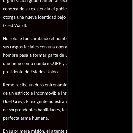
organización gubernamental secreta, para evitar que alguien
conozca de su existencia el gobierno fije su muerte, y además le
otorga una nueva identidad bajo el nombre de Remo Williams
(Fred Ward).
No solo le fue cambiado el nombre sino que también modificaron
sus rasgos faciales con una operación de cirugía estética. El
hombre pasa a formar parte de un cuerpo de seguridad secreto
que tiene como nombre CURE y depende directamente del
presidente de Estados Unidos.
Remo recibe un duro entrenamiento en artes marciales por parte
de un estricto e inconmovible instructor coreano llamado Chiun
(Joel Grey). El exigente adiestramiento termina dotando a Remo
de sorprendentes habilidades, las cuales lo convierten en la
perfecta arma humana.
En su primera misión, el agente secreto debe investigar un caso