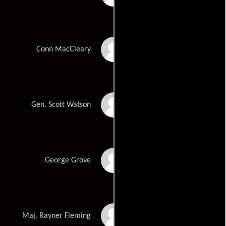
J.A. Preston
Conn MacCleary
George Coe
Gen. Scott Watson
Charles Cioffi
George Grove
Kate Mulgrew
Maj. Rayner Fleming