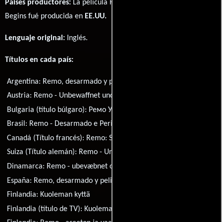
Paises productores:
La película Remo Williams: The Adventure
Begins fué producida en
EE.UU.
Lenguaje original:
Inglés
.
Títulos en cada país:
Argentina:
Remo, desarmado y peligroso
Austria:
Remo - Unbewaffnet und gefährlich
Bulgaria (título búlgaro):
Ремо Уилямс
Brasil:
Remo - Desarmado e Perigoso
Canadá (Título francés):
Remo: Sans arme et dangereux
Suiza (Título alemán):
Remo - Unbewaffnet und gefährlich
Dinamarca:
Remo - ubevæbnet og farlig
España:
Remo, desarmado y peligroso
Finlandia:
Kuoleman kyttä
Finlandia (título de TV):
Kuoleman kyttä