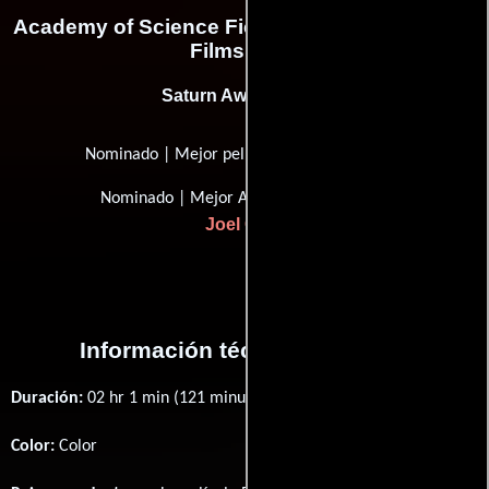
Academy of Science Fiction, Fantasy & Horror
Films, USA
Saturn Award (1986)
Nominado | Mejor película de fantasía
Nominado | Mejor Actor de Apoyo
Joel Grey
Información técnica y general
Duración:
02 hr 1 min (121 minutos) .
Color:
Color