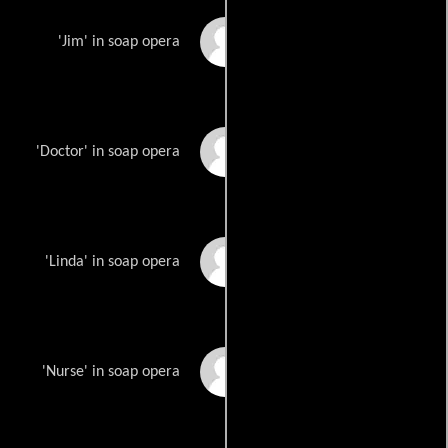
Tom McBride
'Jim' in soap opera
Andrew MacMillan
'Doctor' in soap opera
Wendy Gazelle
'Linda' in soap opera
Suzanne Snyder
'Nurse' in soap opera