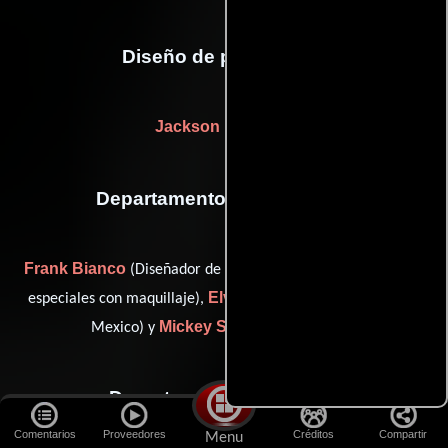
Diseño de producción
Jackson De Govia
Departamento de maquillaje
Frank Bianco
Carl Fullerton
(Diseñador de pelo),
(Efectos
Elvira Oropeza
especiales con maquillaje),
(makeup artist:
Mickey Scott
Mexico) y
(Maquilladora)
Departamento de musica
Comentarios
Proveedores
Créditos
Compartir
Menu