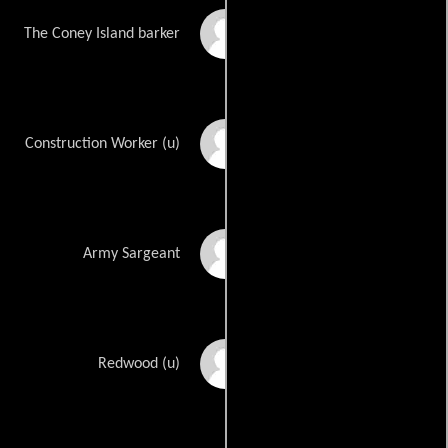
William Hickey
The Coney Island barker
Pete Richardson
Construction Worker (u)
John Sabol
Army Sargeant
Eric Wagner-Barrena
Redwood (u)