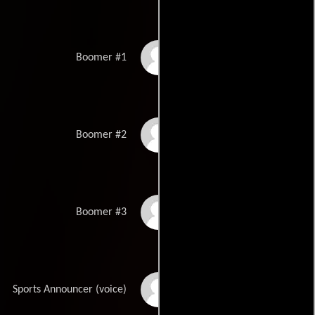
J.P. Romano
Boomer #1
Joel Kramer
Boomer #2
Frank Ferrara
Boomer #3
Marv Albert
Sports Announcer (voice)