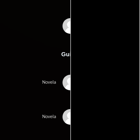
Guy Hamilton
Guión
Richard Sapirs
Novela
Warren Murphys
Novela