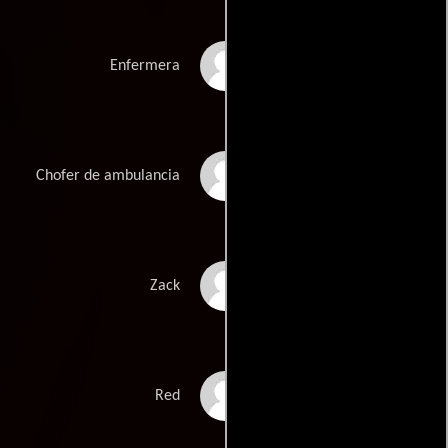
Dodi Kenan
Enfermera
Reginald VelJohnson
Chofer de ambulancia
Jon Polito
Zack
Gene LeBell
Red