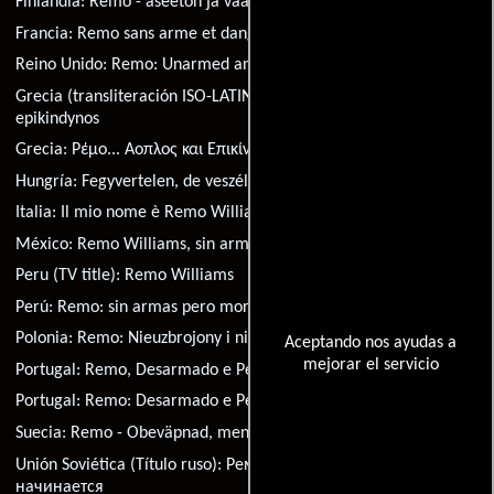
Finlandia:
Remo - aseeton ja vaarallinen
Francia:
Remo sans arme et dangereux
Reino Unido:
Remo: Unarmed and Dangerous
Grecia (transliteración ISO-LATIN-1):
Remo... aoplos kai
epikindynos
Grecia:
Ρέμο... Αοπλος και Επικίνδυνος
Hungría:
Fegyvertelen, de veszélyes
Italia:
Il mio nome è Remo Williams
México:
Remo Williams, sin armas pero mortífero
Peru (TV title):
Remo Williams
Perú:
Remo: sin armas pero mortifero
Polonia:
Remo: Nieuzbrojony i niebezpieczny
Aceptando nos ayudas a
mejorar el servicio
Portugal:
Remo, Desarmado e Perigoso
Portugal:
Remo: Desarmado e Perigoso
Suecia:
Remo - Obeväpnad, men farlig
Unión Soviética (Título ruso):
Ремо Уильямс: Приключение
начинается