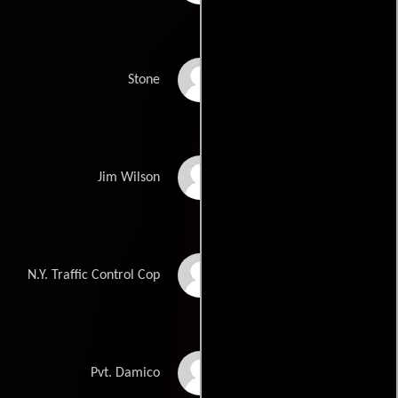
Patrick Kilpatrick
Stone
Michael Pataki
Jim Wilson
Davenia McFadden
N.Y. Traffic Control Cop
Cosie Costa
Pvt. Damico