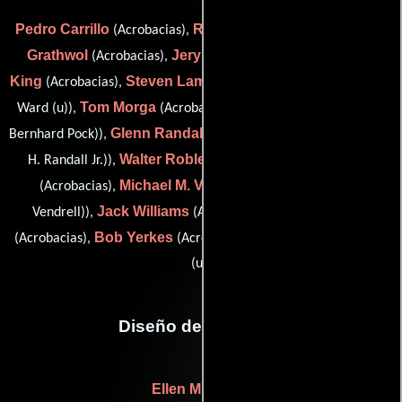
Pedro Carrillo
Roy Farfel
Robin
(Acrobacias),
(Acrobacias),
Grathwol
Jery Hewitt
Wayne
(Acrobacias),
(Acrobacias),
King
Steven Lambert
(Acrobacias),
(stunts / stunt double: Fred
Tom Morga
Bernie Pock
Ward (u)),
(Acrobacias),
(stunts (as
Glenn Randall Jr.
Bernhard Pock)),
(stunt coordinator (as Glenn
Walter Robles
Gary Tacon
H. Randall Jr.)),
(Acrobacias),
Michael M. Vendrell
(Acrobacias),
(stunts (as Michael
Jack Williams
Ray Woodfork
Vendrell)),
(Acrobacias),
Bob Yerkes
Gene LeBell
(Acrobacias),
(Acrobacias) y
(stunts
(u))
Diseño de vestuario
Ellen Mirojnick