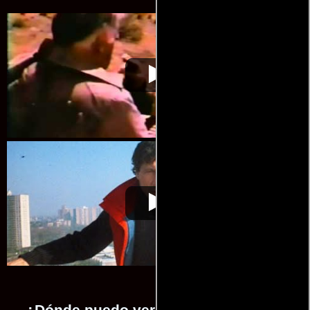
Remo Williams, sin
Video de la película Remo
1985-
armas pero mortífero
Williams, sin armas pero mortífero
10-11
Remo Williams, sin
Video de la película Remo
1985-
armas pero mortífero
Williams, sin armas pero mortífero
10-11
¿Dónde puedo ver la películas Remo