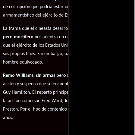
de corrupción que podría estar ocurriendo en un programa
armamentístico del ejército de Estados Unidos.
La trama que el cineasta desarrolla en
Remo Williams, sin armas
pero mortífero
nos adentra en una especie de soldado especial
que el ejército de los Estados Unidos mantiene en secreto para
sus propios fines. Sin embargo, parecen haber reclutado al
hombre equivocado.
Remo Williams, sin armas pero mortífero
es una película de
acción y suspenso que se encuentra bajo la batuta del cineasta
Guy Hamilton. El reparto principal está formado por estrellas de
la acción como son Fred Ward, Joel Grey, Wilford Brimley y J.A.
Preston. Por el tipo de contenido es apta solo para mayores de 18
años.