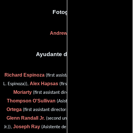
Fotografia
Andrew Laszlo
Ayudante de dirección
Richard Espinoza
(first assistant director: Mexico (as Richard
Alex Hapsas
Bruce
L. Espinoza)),
(first assistant director: U.S.),
Moriarty
(first assistant director: second unit, Mexico),
Thompson O'Sullivan
José Luis
(Asistente de dirección),
Ortega
(first assistant director: Mexico (as Jose Luis Ortega)),
Glenn Randall Jr.
(second unit director (as Glenn H. Randall
Joseph Ray
Anna Roth
Jr.)),
(Asistente de dirección),
(second