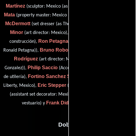
Martínez
Antonio
(sculptor: Mexico (as Juan Jose Martinez)),
Mata
Tom
(property master: Mexico (as Antonio Mata Duarte)),
McDermott
Michael
(set dresser (as Thomas A. McDermott)),
Minor
Arne Olsen
(art director: Mexico),
(Maquinista de
Ron Petagna
construcción),
(construction coordinator (as
Bruno Robotti
Xavier
Ronald Petagna)),
(master scenic artist),
Rodríguez
(art director: Mexico (as Xavier Rodriguez
Philip Saccio
Thomas Saccio
Gonzalez)),
(Accesorios),
(Jefe
Fortino Sanchez Suarez
de utilería),
(head sculptor: Statue of
Eric Stepper
Theresa Wachter
Liberty, Mexico),
(Accesorios),
Thomas K. Wright
(assistant set decorator: Mexico),
(De
Frank Didio
vestuario) y
(head carpenter (u))
Dobles