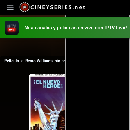
Mira canales y películas en vivo con IPTV Live!
INICIO
PELICULAS
Película
Remo Williams, sin armas pero mortífero (1985)
>