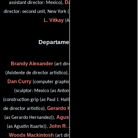
David A. Starke
assistant director: Mexico),
(first assistant
Carol
director: second unit, New York (as David August Starke)) y
L. Vitkay
(Aprendiz dga)
Departamento de arte
Brandy Alexander
Cate Bangs
(art director: Mexico),
Benito Cano
(Asistente de director artístico),
(props: Mexico),
Dan Curry
Antonio Gómez
(computer graphics designer),
Paul Halligan
(sculptor: Mexico (as Antonio Gomez)),
Helaine Head
(construction grip (as Paul J. Halligan)),
(Asistente
Gerardo Hernández
de director artístico),
(set dresser: Mexico
Agustín Ituarte
(as Gerardo Hernandez)),
(art director: Mexico
John R. Jensen
(as Agustin Ituarte)),
(art director: Mexico),
Woods Mackintosh
Juan José
(art director: New York),