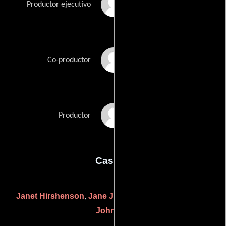
Dick Clark
Productor ejecutivo
Judy Goldstein
Co-productor
Larry Spiegel
Productor
Casting
Janet Hirshenson
Jane Jenkins
Amanda Mackey
,
y
Johnson