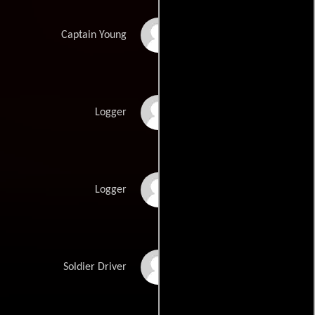
Roger Cudney
Captain Young
Duane Clark
Logger
John Christianson
Logger
Phil Culotta
Soldier Driver