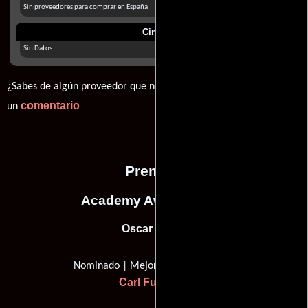
Sin proveedores para comprar en España
Cines
Sin Datos
¿Sabes de algún proveedor que no estamos mostrando? déjanos
comentario
un
Premios
Academy Awards, USA
Oscar (1986)
Nominado | Mejor maquillaje
Carl Fullerton