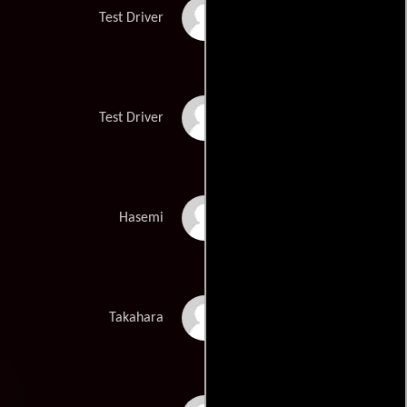
Xavier Laurent
Test Driver
Val Jobara
Test Driver
Zack Niizato
Hasemi
Akira Koieyama
Takahara