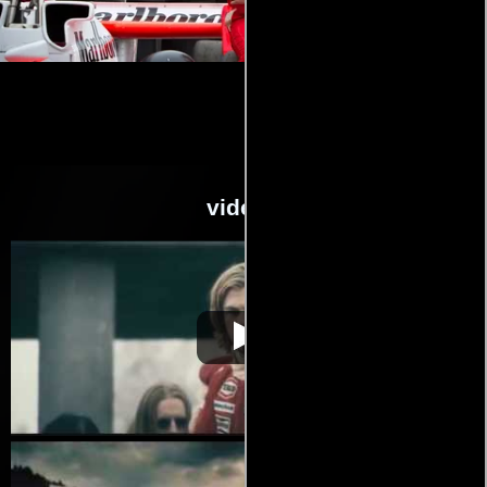
videos
Rush: pasión y
Video de la película Rush: pasión y
2013-10-
gloria
gloria
31