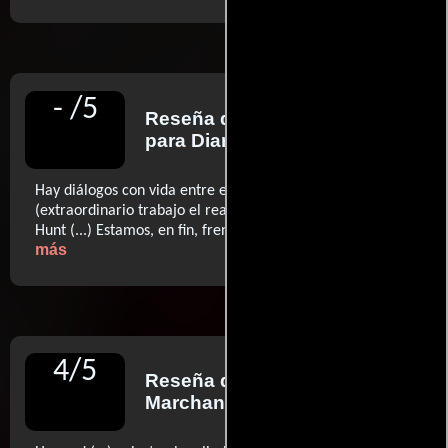
-
/
5
Reseña de
Carmen L. Lobo
para Diario La Razón
Hay diálogos con vida entre el parco, casi militar Lauda
(extraordinario trabajo el realizado por Brühl), y James
..ver
Hunt (...) Estamos, en fin, frente al mejor Howard
más
4
/
5
Reseña de
Oti Rodríguez
Marchante
para Diario ABC