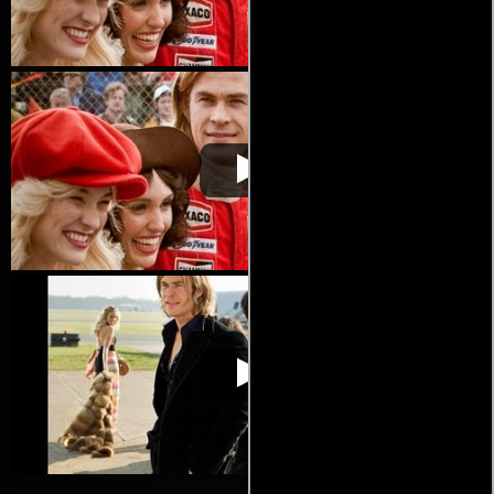
Rush: pasión y
Video de la película Rush: pasión y
2013-10-
gloria
gloria
31
Rush: pasión y
Video de la película Rush: pasión y
2013-10-
gloria
gloria
31