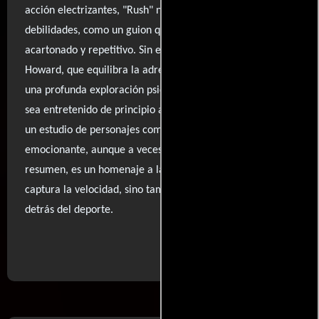
acción electrizantes, "Rush" no está exenta de ciertas
debilidades, como un guion que a veces se siente
acartonado y repetitivo. Sin embargo, la dirección de
Howard, que equilibra la adrenalina de las carreras con
una profunda exploración psicológica, hace que el film
sea entretenido de principio a fin. "Rush" logra ser tanto
un estudio de personajes como un espectáculo
emocionante, aunque a veces se sienta predecible. En
resumen, es un homenaje a la rivalidad que no solo
captura la velocidad, sino también el espíritu humano
detrás del deporte.
..ver fuentes