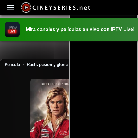
Mira canales y películas en vivo con IPTV Live!
INICIO
PELICULAS
Película
Rush: pasión y gloria (2013)
>