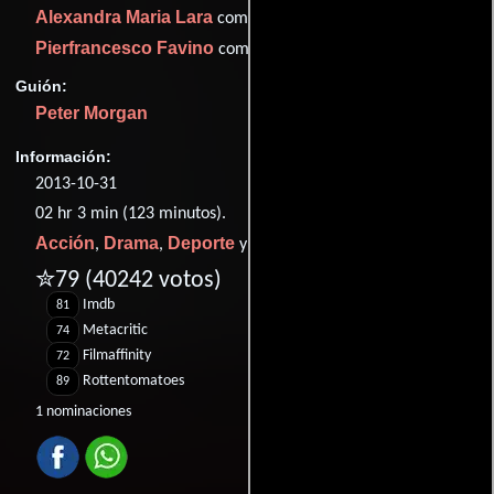
Alexandra Maria Lara
como Marlene Lauda
Pierfrancesco Favino
como Clay Regazzoni
Guión:
Peter Morgan
Información:
2013-10-31
02 hr 3 min (123 minutos).
Acción
Drama
Deporte
Biográfico
,
,
y
.
✮79
(40242 votos)
Imdb
81
Metacritic
74
Filmaffinity
72
Rottentomatoes
89
1 nominaciones