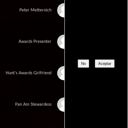
Julien Vialon
Peter Metternich
Douglas Reith
Awards Presenter
No
Aceptar
Polly Furnival
Hunt's Awards Girlfriend
Brooke Johnston
Pan Am Stewardess