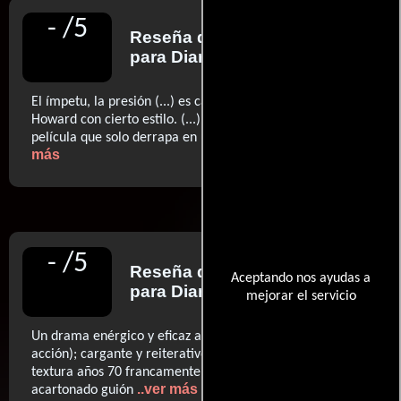
-
/
5
Reseña de
Javier Ocaña
para Diario El País
El ímpetu, la presión (...) es captada por la cámara de
Howard con cierto estilo. (...) hermosa fotografía (...) una
..ver
película que solo derrapa en un par de momentos.
más
-
/
5
Reseña de
Luis Martínez
Aceptando nos ayudas a
para Diario El Mundo
mejorar el servicio
Un drama enérgico y eficaz a ratos (en las escenas de
acción); cargante y reiterativo casi siempre. (...) una
textura años 70 francamente lograda. Otra cosa es el
..ver más
acartonado guión