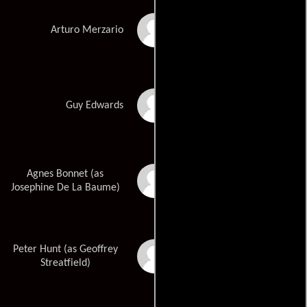
Cristian Solimeno
Arturo Merzario
James Norton
Guy Edwards
Agnes Bonnet (as
Joséphine de La
Baume
Josephine De La Baume)
Peter Hunt (as Geoffrey
Geoffrey Streatfeild
Streatfield)