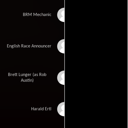
Jamie Sives
BRM Mechanic
Simon Taylor
English Race Announcer
Brett Lunger (as Rob
Robert Christopher
Austin
Austin)
Tom Wlaschiha
Harald Ertl