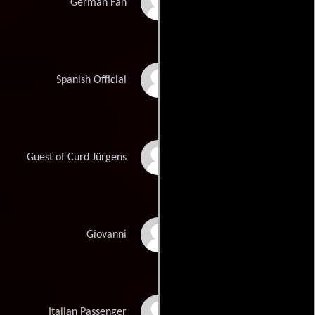
Christopher Wolert
German Fan
Roger Nevares
Spanish Official
Vanda Dadras
Guest of Curd Jürgens
Raffaello Degruttola
Giovanni
Luca Zizzari
Italian Passenger