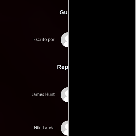
Guión
Peter Morgans
Escrito por
Reparto
Chris Hemsworth
James Hunt
Daniel Brühl
Niki Lauda