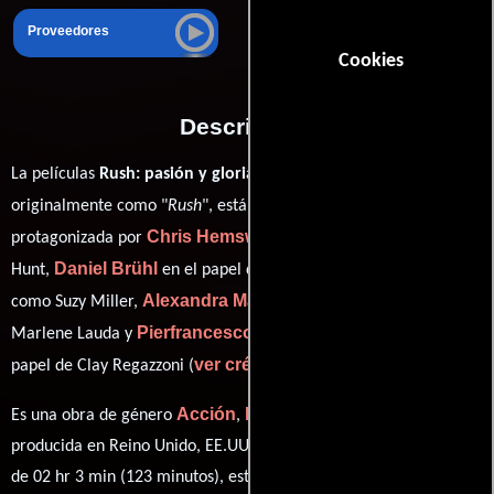
Proveedores
Cookies
Descripción
La películas
Rush: pasión y gloria
del año 2013, conocida
Ron Howard
originalmente como "
Rush
", está dirigida por
y
Chris Hemsworth
protagonizada por
quien interpreta a James
Daniel Brühl
Olivia Wilde
Hunt,
en el papel de Niki Lauda,
Alexandra Maria Lara
como Suzy Miller,
personificando a
Pierfrancesco Favino
Marlene Lauda y
desempeñando el
ver créditos completos
papel de Clay Regazzoni (
).
Acción
Drama
Deporte
Biográfico
Es una obra de género
,
,
y
producida en Reino Unido, EE.UU. y Alemania. Con una duración
de 02 hr 3 min (123 minutos), esta película tiene diálogos