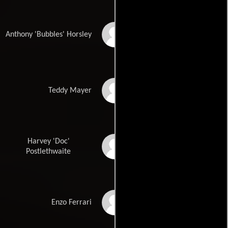
Julian Rhind-Tutt
Anthony 'Bubbles' Horsley
Colin Stinton
Teddy Mayer
Harvey 'Doc'
Jamie de Courcey
Postlethwaite
Augusto Dallara
Enzo Ferrari