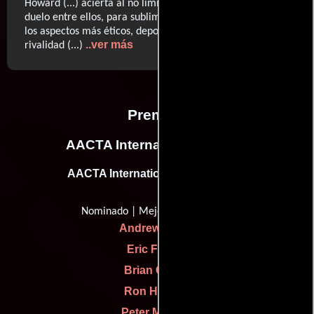
Howard (...) acierta al no limitarse al aire western en el
duelo entre ellos, para sublimarlo con una fina capa de
los aspectos más éticos, deportivos y aconsejables de la
..ver más
rivalidad (...)
Premios
AACTA International Awards
AACTA International Award (2014)
Nominado | Mejor película
Andrew Eaton
Eric Fellner
Brian Grazer
Ron Howard
Peter Morgan