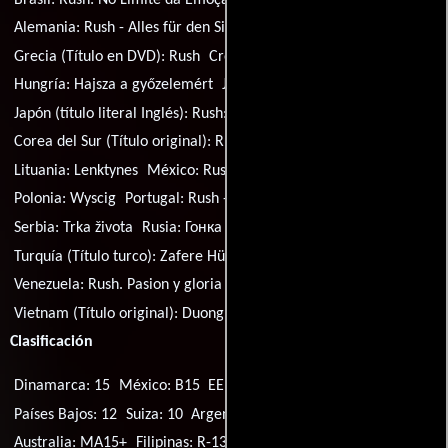
Alemania:
Rush - Alles für den Sieg
España:
Rush
Francia:
Rush
Grecia (Título en DVD):
Rush
Croacia:
Utrka života
Hungría:
Hajsza a győzelemért
Japón:
Rasshu: Puraido to yûjô
Japón (título literal Inglés):
Rush: Pride and Friendship
Corea del Sur (Título original):
Rush the rival
Lituania:
Lenktynes
México:
Rush, pasión y gloria
Polonia:
Wyscig
Portugal:
Rush - Duelo de Rivais
Serbia:
Trka života
Rusia:
Гонка
Eslovenia:
Dirka zivljenja
Turquía (Título turco):
Zafere Hücum
Ucrania:
Гонка
Venezuela:
Rush. Pasion y gloria
Vietnam (Título original):
Duong dua nghet tho
Clasificación
Dinamarca: 15
México: B15
EE.UU.: R
Alemania: 12
Países Bajos: 12
Suiza: 10
Argentina: 13
India: U/A
Australia: MA15+
Filipinas: R-13
Reino Unido: 15