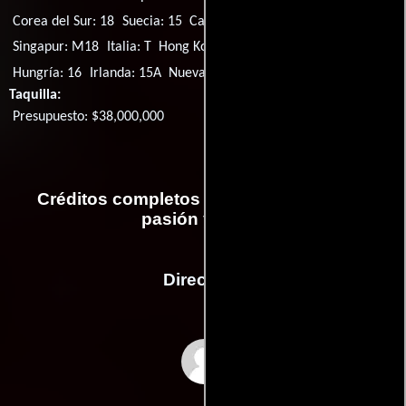
Corea del Sur: 18
Suecia: 15
Canadá: 14A
Malasia: 18
Singapur: M18
Italia: T
Hong Kong: IIB
Japón: PG12
Hungría: 16
Irlanda: 15A
Nueva Zelanda: R13
Taquilla:
Presupuesto: $38,000,000
Créditos completos de la película Rush:
pasión y gloria
Dirección
Ron Howard