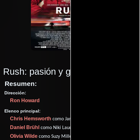
Rush: pasión y gloria
(2013)
Resumen:
Dirección:
Ron Howard
Elenco principal:
Chris Hemsworth
como James Hunt
Daniel Brühl
como Niki Lauda
Olivia Wilde
como Suzy Miller