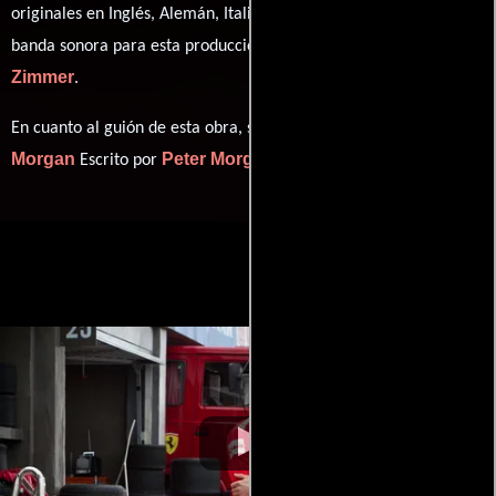
originales en
Inglés
,
Alemán
,
Italiano
,
Francés
y
Español
. La
Hans
banda sonora para esta producción ha sido compuesta por
Zimmer
.
Peter
En cuanto al guión de esta obra, se encuentra a cargo de
Morgan
Peter Morgan
Escrito por
(Escrito por).