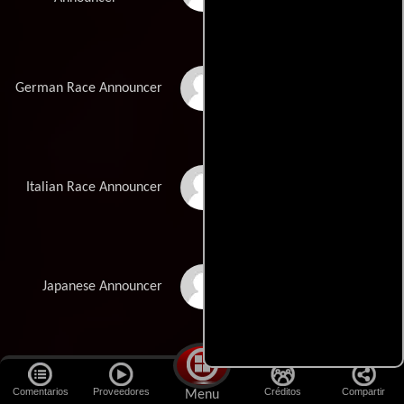
Christian Feist
German Race Announcer
Marco Canadea
Italian Race Announcer
Eiji Mihara
Japanese Announcer
Demetri Goritsas
American Journalist
Comentarios
Proveedores
Créditos
Compartir
Menu