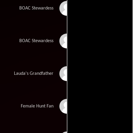
Hannah Britland
BOAC Stewardess
Lisa McAllister
BOAC Stewardess
Hans-Eckart Eckhardt
Lauda's Grandfather
Vanessa Zachos
Female Hunt Fan