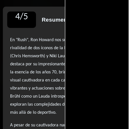
4
/
5
Resumen de reseñas
En "Rush", Ron Howard nos sumerge en la intensa
rivalidad de dos íconos de la Fórmula 1: James Hunt
(Chris Hemsworth) y Niki Lauda (Daniel Brühl). La película
destaca por su impresionante cinematografía que captura
la esencia de los años 70, brindando una experiencia
visual cautivadora en cada carrera. A través de diálogos
vibrantes y actuaciones sobresalientes, especialmente de
Brühl como un Lauda introspectivo y combativo, se
exploran las complejidades de su competencia, que va
más allá de lo deportivo.
A pesar de su cautivadora narrativa y momentos de