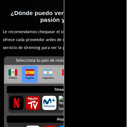
¿Dónde puedo ver la películas Rush:
pasión y gloria?
Le recomendamos chequear el idioma, doblaje o subtítulos que
ofrece cada proveedor antes de comprar, alquilar o contratar un
servicio de streming para ver la películas.
Selecciona tu país de residencia
México
España
Argentina
Perú
Colombia
Chile
Ecuador
Streaming
Alquilar