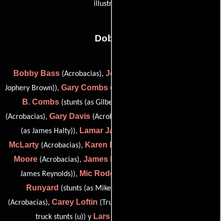
illustrator)
Dobles
Bobby Bass
Jophery C. Brown
(Acrobacias),
(stunts (as
Gary Combs
Gilbert
Jophery Brown)),
(Coordinador de dobles),
B. Combs
Jim Connors
(stunts (as Gilbert Combs)),
Gary Davis
James M. Halty
(Acrobacias),
(Acrobacias),
(stunts
Lamar Jackson
Gary
(as James Halty)),
(Acrobacias),
McLarty
Karen McLarty
Bennie
(Acrobacias),
(Acrobacias),
Moore
James Hooks Reynolds
(Acrobacias),
(stunts (as
Mic Rodgers
Michael
James Reynolds)),
(Acrobacias),
Runyard
Walter Wyatt
(stunts (as Mike Runyard)),
Carey Loftin
(Acrobacias),
(Truck Driver (u) / truck action (u) /
Lars Lundgren
truck stunts (u)) y
(stunts (u))