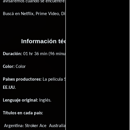
avisaremos cuando se encuentre disponible
Buscá en Netflix, Prime Video, Disney+
Información técnica y general
Duración:
01 hr 36 min (96 minutos) .
Color:
Color
Paises productores:
La película Stroker Ace fué producida en
EE.UU.
Lenguaje original:
Inglés
.
Títulos en cada país:
Argentina:
Stroker Ace
Australia:
Stand on It