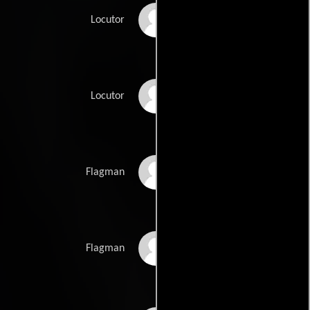
David Hobbs
Locutor
Ken Squier
Locutor
Harold Kinder
Flagman
Ernie Moore
Flagman