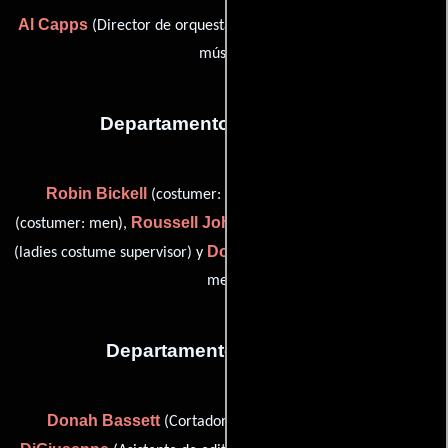
Al Capps
Jim Henrikson
(Director de orquesta) y
(Editor de
música)
Departamento de vestuario
Robin Bickell
Gene Deardorff
(costumer: women),
Roussell Johnson
Kathy O'Rear
(costumer: men),
(Sastre),
Don Vargas
(ladies costume supervisor) y
(costume supervisor:
men)
Departamento de editorial
Donah Bassett
Carol Ann
(Cortador de negativos),