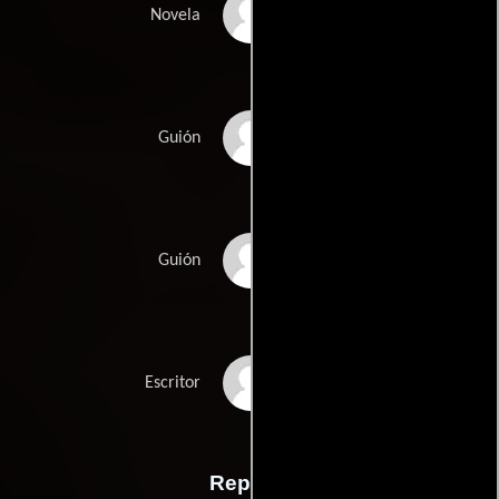
Robert K. Ottums
Novela
Hugh Wilsons
Guión
Hal Needhams
Guión
David E. Peckinpahs
Escritor
Reparto