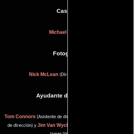
Casting
Michael Chinich
Fotografia
Nick McLean
(Director de fotografía)
Ayudante de dirección
Tom Connors
Jan DeWitt
(Asistente de dirección),
(Asistente
Jim Van Wyck
de dirección) y
(second assistant director (as