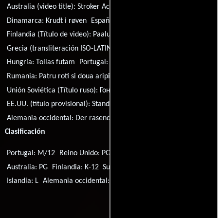
Australia (video title):
Stroker Ace
Brasil:
O Imbatível
Dinamarca:
Krudt i røven
España:
As de plumas
Finlandia (Título de video):
Paalupaikka Stroker
Grecia (transliteración ISO-LATIN-1):
Stroker
Hungría:
Tollas futam
Portugal:
Prego a Fundo
Rumania:
Patru roti si doua aripioare
Suecia:
Undan för äss
Unión Soviética (Título ruso):
Гонщик Строкер
EE.UU. (título provisional):
Stand on It
Alemania occidental:
Der rasende Gockel
Clasificación
Portugal: M/12
Reino Unido: PG
EE.UU.: PG
Argentina: 13
Australia: PG
Finlandia: K-12
Suecia: Btl
Noruega: 12
Islandia: L
Alemania occidental: 16