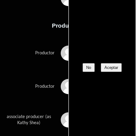
Producción
Laurel Goodwin
Productor
No
Aceptar
Hank Moonjean
Productor
associate producer (as
Kathleen M. Shea
Kathy Shea)