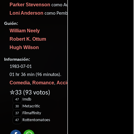
Parker Stevenson
como Aubrey James
Loni Anderson
como Pembrook Feeney
Guión:
William Neely
Robert K. Ottum
Hugh Wilson
Información:
1983-07-01
01 hr 36 min (96 minutos).
Comedia
Romance
Acción
Deporte
,
,
y
.
✮33
(93 votos)
Imdb
47
Metacritic
30
Filmaffinity
37
Rottentomatoes
47