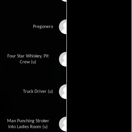
Charles E. Brown
Pregonero
Four Star Whiskey, Pit
Tim Card
Crew (u)
Carey Loftin
Truck Driver (u)
Man Punching Stroker
Hal Needham
Into Ladies Room (u)