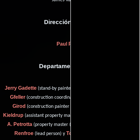
James Van Wyck))
Dirección artística
Paul Peters
Departamento de arte
Jerry Gadette
Bruce J.
(stand-by painter (as Gerry Gadette)),
Gfeller
Dick
(construction coordinator (as Bruce Gfeller)),
Girod
Gary F.
(construction painter (as Richard Girod)),
Kieldrup
William
(assistant property master (as Gary Kieldrup)),
A. Petrotta
Sandra
(property master (as William Petrotta)),
Renfroe
Tom Southwell
(lead person) y
(production