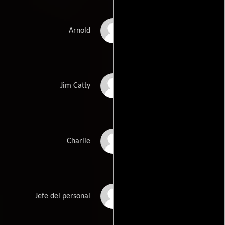
Bubba Smith
Arnold
Warren Stevens
Jim Catty
Alfie Wise
Charlie
James C. Lewis
Jefe del personal