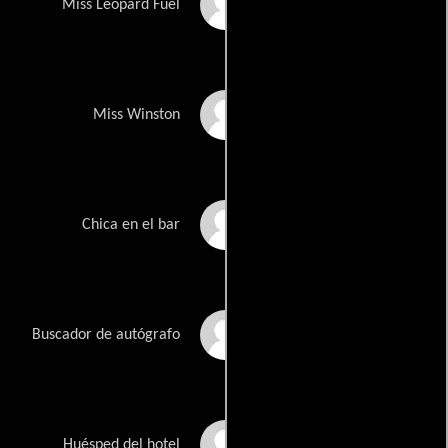
Debbie Casperson
Miss Leopard Fuel
Valerie Mitchell
Miss Winston
Madonna Christian
Chica en el bar
Terri Ann Bantle
Buscador de autógrafo
B.J. France
Huésped del hotel