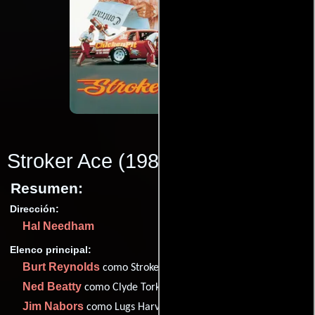
Stroker Ace
(1983)
Resumen:
Dirección:
Hal Needham
Elenco principal:
Burt Reynolds
como Stroker Ace
Ned Beatty
como Clyde Torkle
Jim Nabors
como Lugs Harvey