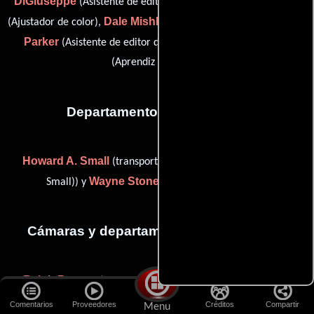
DiGiuseppe
Aubrey Head
(Asistente de editor de película),
Dale Mishkin
Janice
(Ajustador de color),
(Aprendiz de editor),
Parker
Michael Philip
(Asistente de editor de película) y
(Aprendiz de editor)
Departamento de transporte
Howard A. Small
(transportation coordinator (as Howard
Wayne Stone
Small)) y
(Capitán de transporte)
Cámaras y departamento de electricidad
Ralph Barone
Tom Barone
(Electricista),
(Electricista),
James Blanford
George
(camera operator: Chicago),
Comentarios
Proveedores
Créditos
Compartir
Menu