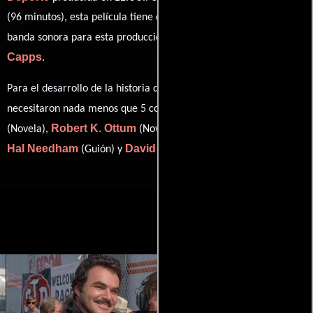
(96 minutos), esta película tiene diálogos originales en
Inglés
. La
Al
banda sonora para esta producción ha sido compuesta por
Capps
.
Para el desarrollo de la historia que cuenta esta obra, se
William Neely
necesitaron nada menos que 5 colaboraciones.
Robert K. Ottum
Hugh Wilson
(Novela),
(Novela),
(Guión),
Hal Needham
David E. Peckinpah
(Guión) y
(Escritor).