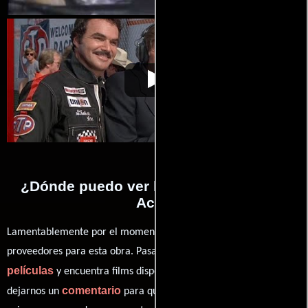
Stroker Ace
Video de la película Stroker Ace
1983-07-01
¿Dónde puedo ver la películas Stroker
Ace?
Lamentablemente por el momento no contamos con enlaces a
proveedores para esta obra. Pasa por nuestro catálogo de
películas
y encuentra films disponibles. También puedes
comentario
dejarnos un
para que le demos prioridad y te