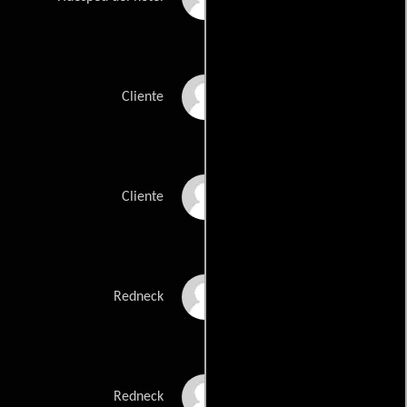
Chip Kaye
Cliente
Kevin McCorkle
Cliente
Wallace Merck
Redneck
Burton Slade
Redneck