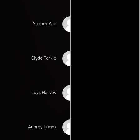
Burt Reynolds
Stroker Ace
Ned Beatty
Clyde Torkle
Jim Nabors
Lugs Harvey
Parker Stevenson
Aubrey James