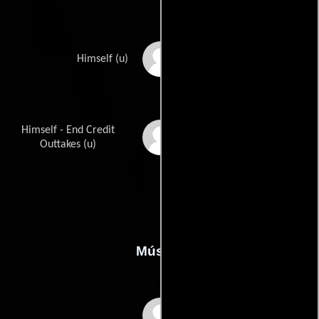
Richard Petty
Himself (u)
Himself - End Credit
Jerry Reed
Outtakes (u)
Música
Al Capps