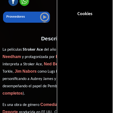
Cookies
Proveedores
Descripción
Hal
La películas
Stroker Ace
del año 1983, está dirigida por
Needham
Burt Reynolds
y protagonizada por
quien
Ned Beatty
interpreta a Stroker Ace,
en el papel de Clyde
Jim Nabors
Parker Stevenson
Torkle,
como Lugs Harvey,
Loni Anderson
personificando a Aubrey James y
ver créditos
desempeñando el papel de Pembrook Feeney (
completos
).
Comedia
Romance
Acción
Es una obra de género
,
,
y
Deporte
producida en EE.UU.. Con una duración de 01 hr 36 min