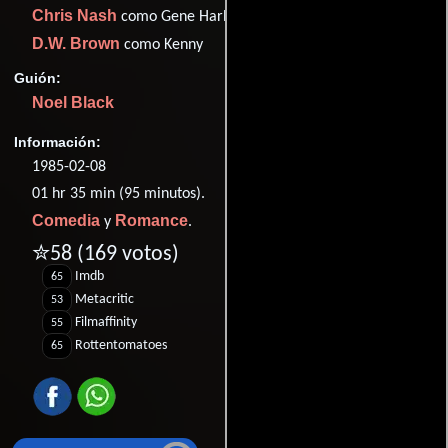
Chris Nash
como Gene Harbrough
D.W. Brown
como Kenny
Guión:
Noel Black
Información:
1985-02-08
01 hr 35 min (95 minutos).
Comedia
Romance
y
.
✮58
(169 votos)
Imdb
65
Metacritic
53
Filmaffinity
55
Rottentomatoes
65