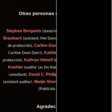
Otras personas que participaron
Stephen Benjamin
Mary Ann
(stand-in for doug mckeon),
Braubach
Brooke Brooks
(assistant: Mel Damski),
(Asistente
Carline Davis-Dyer
de producción),
(script supervisor (as
Kathleen Herbert
Cariline Davis Dyer)),
(Coordinador de
Kathryn Himoff
James
produccion),
(Asistente de producción),
Koehler
Jim Kosner
(auditor (as Jim Koehler)),
(location
David C. Phillippi
Jay Roberts
consultant),
(Suplente),
Marjie Short
Michael Singer
(assistant auditor),
(intern: AFI) y
(Publicista de unidad)
Agradecimientos