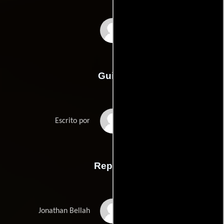
Mel Damski
Guión
Noel Blacks
Escrito por
Reparto
Doug McKeon
Jonathan Bellah