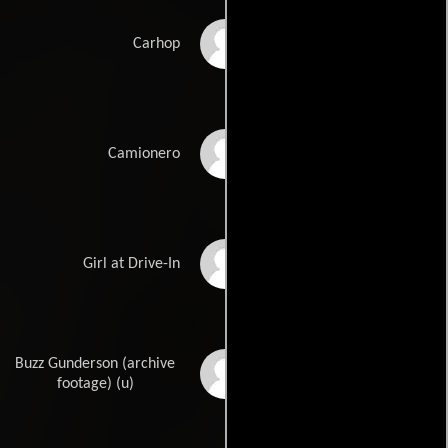
Cristen Kauffman
Carhop
Tim Cutt
Camionero
Sarah Maclay
Girl at Drive-In
Buzz Gunderson (archive
Corey Allen
footage) (u)