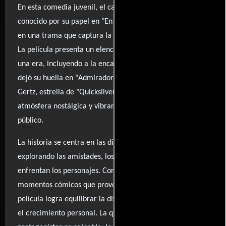
En esta comedia juvenil, el carismático Doug McKeon,
conocido por su papel en "En el estanque dorado," brilla
en una trama que captura la esencia de la adolescencia.
La película presenta un elenco de actores que definieron
una era, incluyendo a la encantadora Kelly Preston, quien
dejó su huella en "Admiradora secreta," y la versátil Jami
Gertz, estrella de "Quicksilver." Juntos, crean una
atmósfera nostálgica y vibrante que resuena con el
público.
La historia se centra en las dinámicas de la juventud,
explorando las amistades, los amores y los desafíos que
enfrentan los personajes. Con un guion ingenioso y
momentos cómicos que provocan risas genuinas, la
película logra equilibrar la diversión con reflexiones sobre
el crecimiento personal. La química entre los