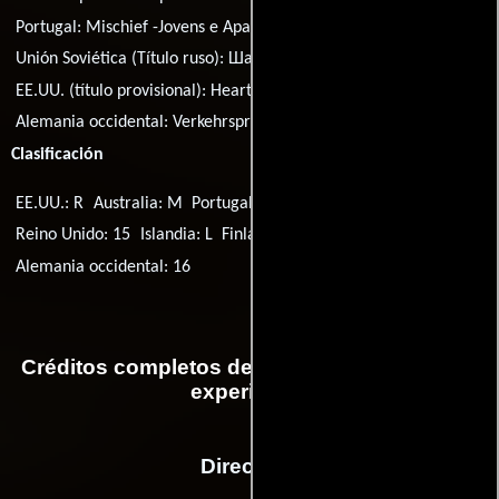
Portugal:
Mischief -Jovens e Apaixonados
Suecia:
Första gången
Unión Soviética (Título ruso):
Шалопай
EE.UU. (título provisional):
Heart & Soul
Alemania occidental:
Verkehrsprobleme
Grecia:
Το ξεπέταγμα
Clasificación
EE.UU.: R
Australia: M
Portugal: M/12
Suecia: 11
Islandia: 12
Reino Unido: 15
Islandia: L
Finlandia: K-16
Noruega: 16
Alemania occidental: 16
Créditos completos de la película Su primera
experiencia
Dirección