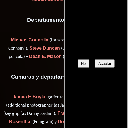
Departamento de transporte
Michael Connolly
(transportation coordinator (as Mike
Steve Duncan
Connolly)),
(Coordinador de vehículos de la
Dean E. Mason
película) y
(transportation co-captain (u))
No
Aceptar
Cámaras y departamento de electricidad
James F. Boyle
Jan de Bont
(gaffer (as Jim Boyle)),
Daniel R. Jordan
(additional photographer (as Jan DeBont)),
Frank Miller
Zade
(key grip (as Danny Jordan)),
(Camarógrafo),
Rosenthal
Donald E. Thorin Jr.
(Fotógrafo) y
(assistant