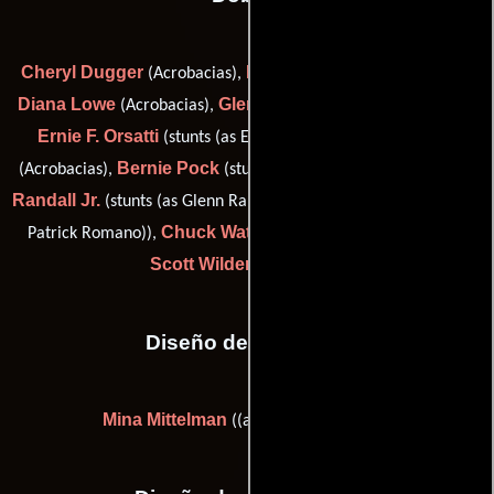
Cheryl Dugger
Hubie Kerns Jr.
(Acrobacias),
(Acrobacias),
Diana Lowe
Glenn Martin
(Acrobacias),
(double: Chris Nash),
Ernie F. Orsatti
Noon Orsatti
(stunts (as Ernie Orsatti)),
Bernie Pock
Glenn
(Acrobacias),
(stunts (as Bernhard Pock)),
Randall Jr.
Pat Romano
(stunts (as Glenn Randall)),
(stunts (as
Chuck Waters
Patrick Romano)),
(Coordinador de dobles) y
Scott Wilder
(Acrobacias)
Diseño de vestuario
Mina Mittelman
((as Mina Mittleman))