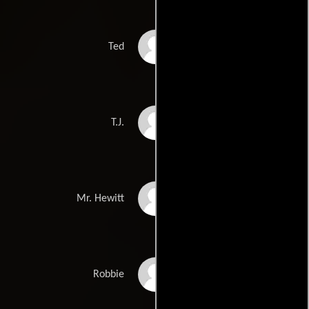
Darren Ewing
Ted
Dennis L. O'Connell
T.J.
Bob McGuire
Mr. Hewitt
Bryce Kasson
Robbie