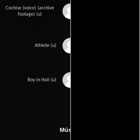
Cochise (voice) (archive
Michael Ansara
footage) (u)
Rob Liotti
Athlete (u)
T. Patrick Ryan
Boy in Hall (u)
Música