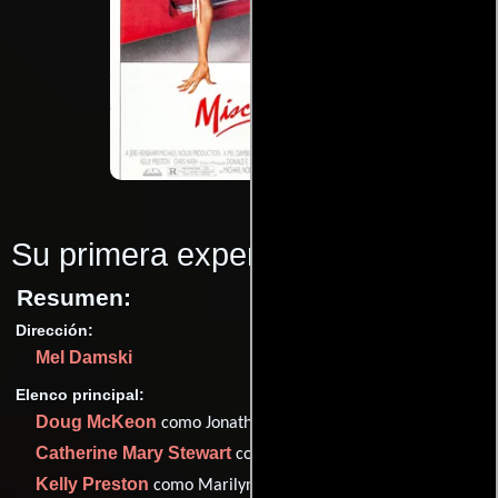
Su primera experiencia
(1985)
Resumen:
Dirección:
Mel Damski
Elenco principal:
Doug McKeon
como Jonathan Bellah
Catherine Mary Stewart
como Bunny Miller
Kelly Preston
como Marilyn McCauley