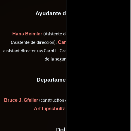
Ayudante de dirección
Hans Beimler
Yudi Bennett
(Asistente de dirección),
Carol Green
(Asistente de dirección),
(additional second
Chuck Waters
assistant director (as Carol L. Green)) y
(Director
de la segunda unidad)
Departamento de arte
Bruce J. Gfeller
(construction coordinator (as Bruce Gfeller)) y
Art Lipschultz
(Jefe de utilería)
Dobles