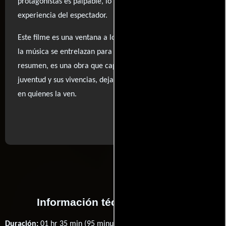
protagonistas es palpable, lo que enriquece aún más la
experiencia del espectador.
Este filme es una ventana a los años 80, donde la moda y
la música se entrelazan para crear un viaje nostálgico. En
resumen, es una obra que captura la esencia de la
juventud y sus vivencias, dejando una huella perdurable
en quienes la ven.
..ver fuentes
Información técnica y general
Duración:
01 hr 35 min (95 minutos) .