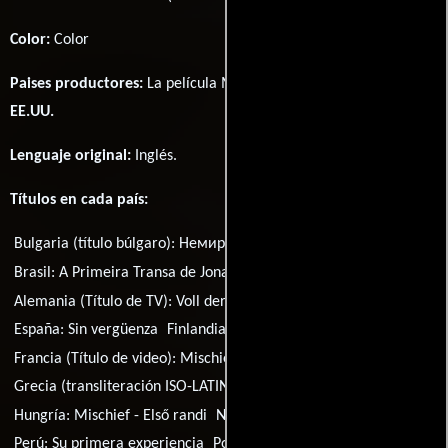
Color:
Color
Paises productores:
La película Mischief fué producida en
EE.UU.
Lenguaje original:
Inglés
.
Títulos en cada país:
Bulgaria (título búlgaro):
Немирник
Brasil:
A Primeira Transa de Jonathan
Alemania (Título de TV):
Voll der Stress vorm ersten Date
España:
Sin vergüenza
Finlandia:
Eka kerta
Francia (Título de video):
Mischief
Grecia (transliteración ISO-LATIN-1):
To xepetagma
Hungría:
Mischief - Első randi
Noruega:
Helskrudd på sex
Perú:
Su primera experiencia
Polonia:
Figiel