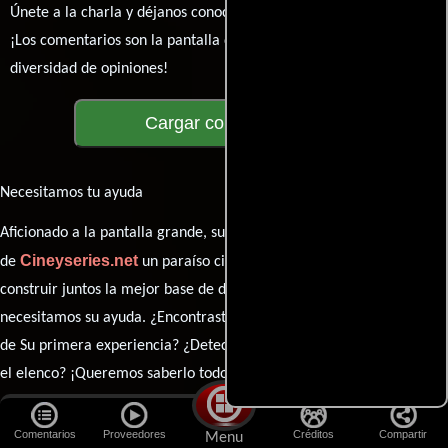
Únete a la charla y déjanos conocer tu mundo cinematográfico.
¡Los comentarios son la pantalla donde se proyecta nuestra
diversidad de opiniones!
Cargar comentarios
Necesitamos tu ayuda
Aficionado a la pantalla grande, su participación es clave para hacer
Cineyseries.net
de
un paraíso cinéfilo completo. Queremos
construir juntos la mejor base de datos cinematográfica, pero
necesitamos su ayuda. ¿Encontraste algún dato faltante en la ficha
de Su primera experiencia? ¿Detectaste algún error en la sinopsis o
el elenco? ¡Queremos saberlo todo!
Este es un llamado a todos los simpatizantes del cine: contribuyan
Comentarios
Proveedores
Créditos
Compartir
Menu
con sus conocimientos, aporten sus descubrimientos y compartan