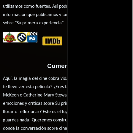
utilizamos como fuentes. Así podrás chequear toda la
información que publicamos y también ampliar tu conocimiento
sobre "Su primera experiencia".
Comentarios
Aquí, la magia del cine cobra vida a través de tus opiniones. ¿Qué
te llevó ver esta película? ¿Eres fan de Mel Damski, Doug
McKeon o Catherine Mary Stewart? Comparte tus pensamientos,
emociones y críticas sobre Su primera experiencia. ¿Te hizo reír,
llorar o reflexionar? Este es el lugar para expresarlo. ¡No te
guardes nada! Queremos construir una comunidad apasionada
donde la conversación sobre cine y series nunca se detenga.