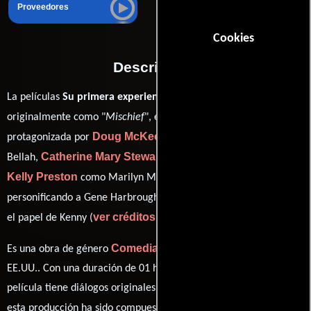
Proveedores
Cookies
Descripción
La películas
Su primera experiencia
del año 1985, conocida
Mel Damski
originalmente como "
Mischief
", está dirigida por
y
Doug McKeon
protagonizada por
quien interpreta a Jonathan
Catherine Mary Stewart
Bellah,
en el papel de Bunny Miller,
Kelly Preston
Chris Nash
como Marilyn McCauley,
D.W. Brown
personificando a Gene Harbrough y
desempeñando
ver créditos completos
el papel de Kenny (
).
Comedia
Romance
Es una obra de género
y
producida en
EE.UU.. Con una duración de 01 hr 35 min (95 minutos), esta
película tiene diálogos originales en
Inglés
. La banda sonora para
Barry De Vorzon
esta producción ha sido compuesta por
.