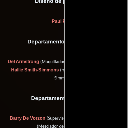
Diseño de producción
Paul Peters
Departamento de maquillaje
Del Armstrong
Lynn Del Kail
(Maquilladora),
(Estilista) y
Hallie Smith-Simmons
(makeup artist (as Hallie Smith
Simmons))
Departamento de musica
Barry De Vorzon
Armin Steiner
(Supervisor musical) y
(Mezclador de banda sonora)