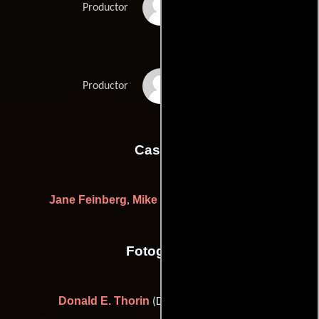
Sam Manners
Productor
Michael Nolin
Productor
Casting
Jane Feinberg
Mike Fenton
Marci Liroff
,
y
Fotografia
Donald E. Thorin
(Director de fotografía)