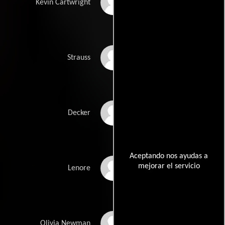
Cylk Cozart
Kevin Cartwright
John C. McGinley
Strauss
Bob Balaban
Decker
Aceptando nos ayudas a
mejorar el servicio
Deborah Rush
Lenore
Kelly Rowan
Olivia Newman