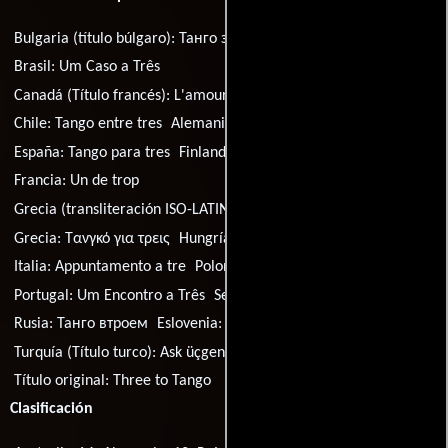
Bulgaria (título búlgaro):
Танго за трима
Brasil:
Um Caso a Três
Canadá (Título francés):
L'amour à trois temps
Chile:
Tango entre tres
Alemania:
Ein Date zu dritt
España:
Tango para tres
Finlandia:
Tango kolmelle
Francia:
Un de trop
Grecia (transliteración ISO-LATIN-1):
Tango gia treis
Grecia:
Τανγκό για τρεις
Hungría:
Hármasban szép az élet
Italia:
Appuntamento a tre
Polonia:
Troje do tanga
Portugal:
Um Encontro a Três
Serbia:
Troje za tango
Rusia:
Танго втроем
Eslovenia:
Trije za tango
Turquía (Título turco):
Ask üçgeni
Título original:
Three to Tango
Clasificación