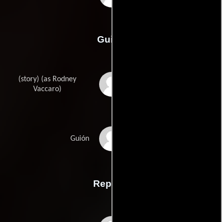
Guión
(story) (as Rodney
Rodney Patrick
Vaccaros
Vaccaro)
Aline Brosh
Guión
McKennas
Reparto