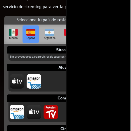
servicio de streming para ver la películas.
Selecciona tu país de residencia
México
España
Argentina
Perú
Colombia
Chile
Ecuador
Streaming
Sin proveedores para servicios de suscripción en España
Alquilar
Comprar
Cines