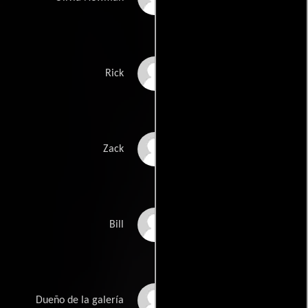
Rick Gomez
Rick
Patrick Van Horn
Zack
David Ramsey
Bill
Kent Staines
Dueño de la galería