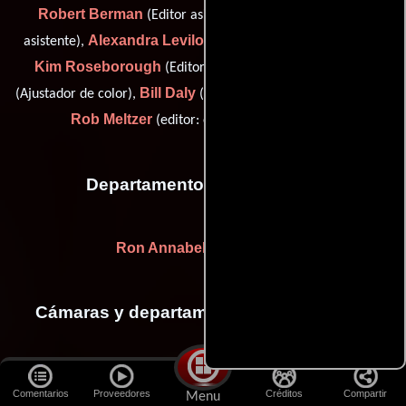
Robert Berman
Mike Giles
(Editor asistente),
(Editor
Alexandra Leviloff
asistente),
(Primer asistente de editor),
Kim Roseborough
Jeff Smithwick
(Editor asistente),
Bill Daly
(Ajustador de color),
(post-production executive (u)) y
Rob Meltzer
(editor: end title sequence (u))
Departamento de transporte
Ron Annabelle
(Conductor)
Cámaras y departamento de electricidad
Rod Benjamin
(Encargado de equipamiento de cámara),
Comentarios
Proveedores
Créditos
Compartir
Menu
Michael Bolan
Yvonne Collins
(aerial rigger),
(Primer