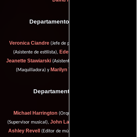
Departamento de maquillaje
Veronica Ciandre
Tamara Harrod
(Jefe de peluqueros),
Eden Orfanos
(Asistente de estilista),
(Maquilladora),
Jeanette Stawiarski
Amanda Terry
(Asistente de estilista),
Marilyn Terry
(Maquilladora) y
(Jefe de maquillaje)
Departamento de musica
Michael Harrington
John Houlihan
(Orquestador),
John La Salandra
(Supervisor musical),
(Editor de música),
Ashley Revell
John Rodd
(Editor de música),
(orchestral