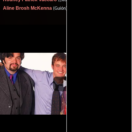
((story) (as Rodney Vaccaro)) y
Aline Brosh McKenna
(Guión).