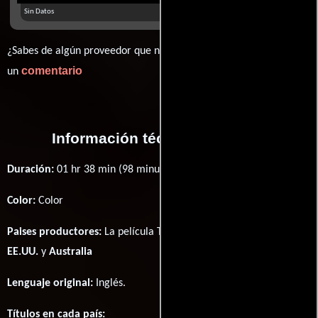
Sin Datos
¿Sabes de algún proveedor que no estamos mostrando? déjanos
comentario
un
Información técnica y general
Duración:
01 hr 38 min (98 minutos) .
Color:
Color
Paises productores:
La película Three to Tango fué producida en
EE.UU.
y
Australia
Lenguaje original:
Inglés
.
Títulos en cada país: