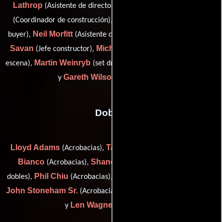
Lathrop
John Mackenzie
(Asistente de director artístico),
David Maltese
(Coordinador de construcción),
(set dressing
Neil Morfitt
Jonathan
buyer),
(Asistente de director artístico),
Savan
Michael Shocrylas
(Jefe constructor),
(Diseñador de
Martin Weinryb
escena),
(set dresser / set decoration buyer (u))
Gareth Wilson
y
(De vestuario)
Dobles
Lloyd Adams
Taryn Ash
Leigh
(Acrobacias),
(Acrobacias),
Bianco
Shane Cardwell
(Acrobacias),
(Coordinador de
Phil Chiu
Wayne Downer
dobles),
(Acrobacias),
(Acrobacias),
John Stoneham Sr.
Ron Van Hart
(Acrobacias),
(Acrobacias)
Len Wagner
y
(Acrobacias)