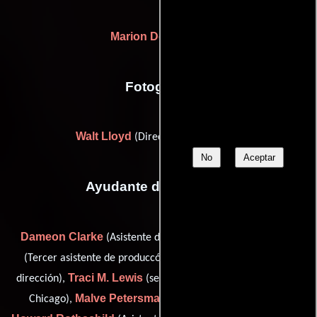
Marion Dougherty
Fotografia
Walt Lloyd
(Director de fotografía)
No
Aceptar
Ayudante de dirección
Dameon Clarke
Andreas Hass
(Asistente de dirección),
Rick Kush
(Tercer asistente de produccón),
(Asistente de
Traci M. Lewis
dirección),
(second second assistant director:
Malve Petersmann
Chicago),
(Asistente de dirección),