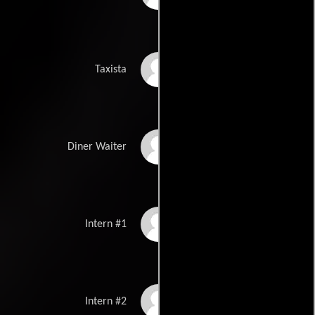
Ho Chow
Taxista
Michael Proudfoot
Diner Waiter
Shaun Smyth
Intern #1
Robin Brûlé
Intern #2