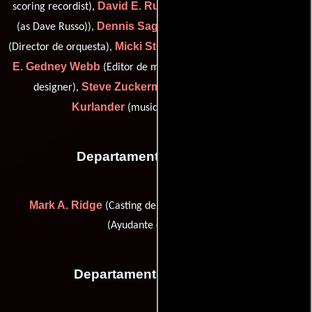
David E. Russo
scoring recordist),
(music score programmer
Dennis Sager
Tim Simonec
(as Dave Russo)),
(Ingeniero),
Micki Stern
(Director de orquesta),
(assistant music supervisor),
E. Gedney Webb
Brian Williams
(Editor de música),
(music
Steve Zuckerman
John
designer),
(Orquestador) y
Kurlander
(music scoring mixer (u))
Departamento de reparto
Mark A. Ridge
Douglas Wright
(Casting de extras) y
(Ayudante de casting)
Departamento de editorial