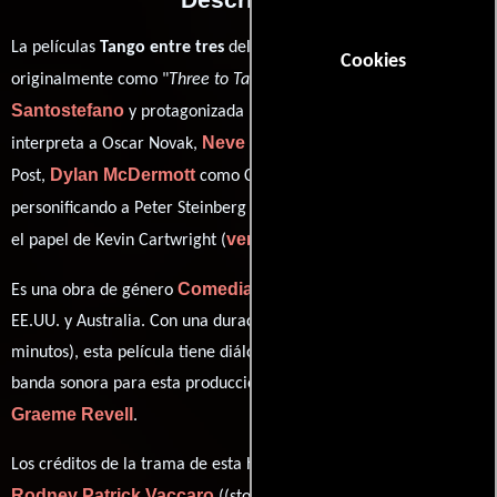
La películas
Tango entre tres
del año 1999, conocida
Cookies
Damon
originalmente como "
Three to Tango
", está dirigida por
Santostefano
Matthew Perry
y protagonizada por
quien
Neve Campbell
interpreta a Oscar Novak,
en el papel de Amy
Dylan McDermott
Oliver Platt
Post,
como Charles Newman,
Cylk Cozart
personificando a Peter Steinberg y
desempeñando
ver créditos completos
el papel de Kevin Cartwright (
).
Comedia
Romance
Es una obra de género
y
producida en
EE.UU. y Australia. Con una duración de 01 hr 38 min (98
minutos), esta película tiene diálogos originales en
Inglés
. La
banda sonora para esta producción ha sido compuesta por
Graeme Revell
.
Los créditos de la trama de esta historia están divididos entre
Rodney Patrick Vaccaro