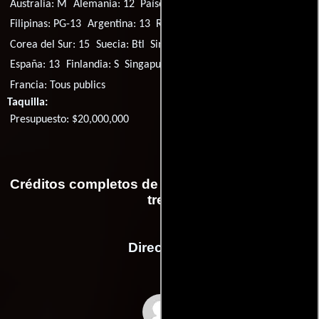
Australia: M
Alemania: 12
Países Bajos: 12
Nueva Zelanda: M
Filipinas: PG-13
Argentina: 13
Reino Unido: 12
EE.UU.: PG-13
Corea del Sur: 15
Suecia: Btl
Singapur: M18
Islandia: L
España: 13
Finlandia: S
Singapur: R(A)
Noruega: A
Francia: Tous publics
Taquilla:
Presupuesto: $20,000,000
Créditos completos de la película Tango entre
tres
Dirección
Damon Santostefano