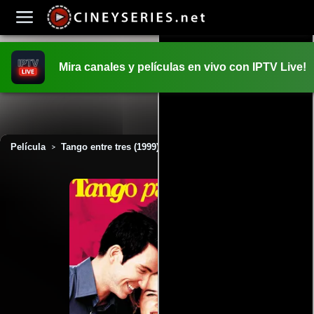
Mira canales y películas en vivo con IPTV Live!
INICIO
PELICULAS
Película
Tango entre tres (1999)
>