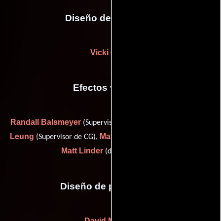
Diseño de vestuario
Vicki Graef
Efectos visuales
Randall Balsmeyer
Daniel
(Supervisor de efectos visuales),
Leung
Matt McDonald
(Supervisor de CG),
(Artista digital) y
Matt Linder
(digital artist (u))
Diseño de producción
David Nichols