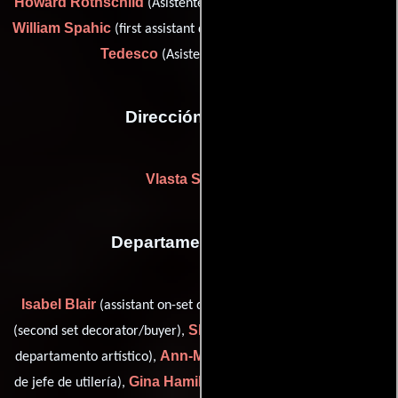
Howard Rothschild
(Asistente de dirección: segunda unidad),
William Spahic
Rose
(first assistant director (as Bill Spahie)) y
Tedesco
(Asistente de dirección)
Dirección artística
Vlasta Svoboda
Departamento de arte
Isabel Blair
David Orin Charles
(assistant on-set dresser),
Sheila Church
(second set decorator/buyer),
(Coordinador del
Ann-Marie Ferney-Tellez
departamento artístico),
(Asistente
Gina Hamilton
Craig
de jefe de utilería),
(set dressing buyer),