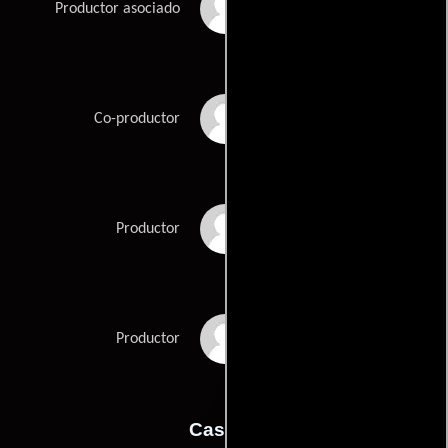
Susan E. Novick
Productor asociado
Keri Selig
Co-productor
Jeffrey Silver
Productor
Bettina Sofia Viviano
Productor
Casting