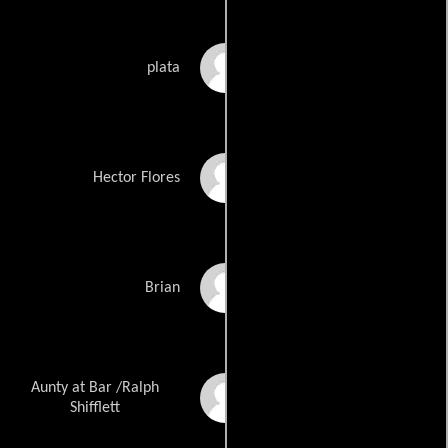
Adina Porter
plata
Ruben Madera
Hector Flores
Josh Holland
Brian
Aunty at Bar /Ralph
Mickey Cottrell
Shifflett