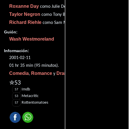
Roxanne Day
como Julie Desponsio (aka Babylon)
Taylor Negron
como Tony Brooks
Richard Riehle
como Sam Martins
Guión:
Wash Westmoreland
Información:
2001-02-11
01 hr 35 min (95 minutos).
Comedia
Romance
Drama
,
y
.
✮53
Imdb
57
Metacritic
53
Rottentomatoes
57