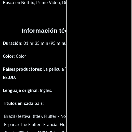
Buscá en Netflix, Prime Video, Disney+
Información técnica y general
Duración:
01 hr 35 min (95 minutos) .
Color:
Color
Paises productores:
La película The Fluffer fué producida en
EE.UU.
Lenguaje original:
Inglés
.
Títulos en cada país:
Brazil (festival title):
Fluffer - Nos Bastidores do Desejo
España:
The Fluffer
Francia:
Fluffer