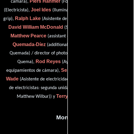
Piers Hanmer
Timothy Horsley
cámara),
(Fotógrafo),
Joel Ides
Thomas Kuo
(Electricista),
(Iluminador),
(additional
Ralph Lake
Eric Mas
grip),
(Asistente de cámara),
(Fotógrafo),
David William McDonald
(Segundo asistente de cámara),
Matthew Pearce
Diego
(assistant camera: second unit),
Quemada-Díez
(additional camera operator (as Diego
Quemada) / director of photography: second unit (as Diego
Rod Reyes
Quema),
(Ayudante del encargado de
Sean Takaki
Todd
equipamientos de cámara),
(Iluminador),
Wade
Jonathan Wenstrup
(Asistente de electricidad),
(Jefe
Matt Wilbur
de electricistas: segunda unidad),
(key grip (as
Terry Kramer
Matthew Wilbur)) y
(electrician (u))
Montaje