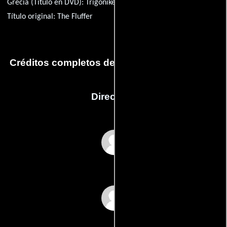
Grecia (Título en DVD):
Trigonikes sheseis
Rusia:
Подсос
Título original:
The Fluffer
Créditos completos de la película The Fluffer
Dirección
Richard Glatzer
Wash Westmoreland