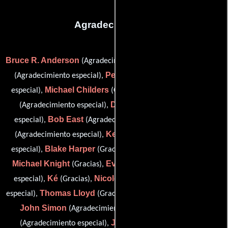
Agradecimientos
Bruce R. Anderson
Chris Belden
(Agradecimiento especial),
Peter Bryson
(Agradecimiento especial),
(Agradecimiento
Michael Childers
Anthony Cianciolo
especial),
(Gracias),
Dan Cross
(Agradecimiento especial),
(Agradecimiento
Bob East
Rick Ford
especial),
(Agradecimiento especial),
Kevin Glover
(Agradecimiento especial),
(Agradecimiento
Blake Harper
Todd Haynes
especial),
(Gracias),
(Gracias),
Michael Knight
Eva Kolodner
(Gracias),
(Agradecimiento
Ké
Nicole LaLoggia
especial),
(Gracias),
(Agradecimiento
Thomas Lloyd
Jack Simmons
especial),
(Gracias),
(Gracias),
John Simon
Mickey Skee
(Agradecimiento especial),
Jim Steel
David
(Agradecimiento especial),
(Gracias) y