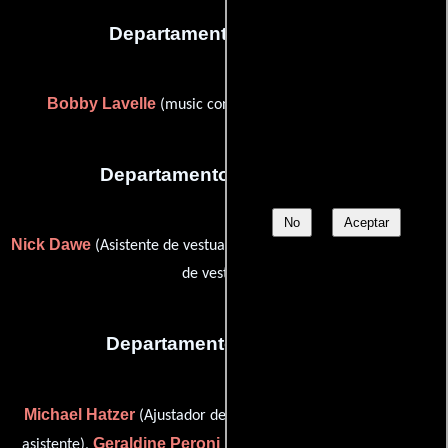
Departamento de musica
Bobby Lavelle
(music consultant (as Bobby LaVelle))
Departamento de vestuario
No
Aceptar
Nick Dawe
Bethany Ritz
(Asistente de vestuario) y
(Supervisor
de vestuario)
Departamento de editorial
Michael Hatzer
Lara Mazzawi
(Ajustador de color),
(Editor
Geraldine Peroni
Martha
asistente),
(editorial consultant) y