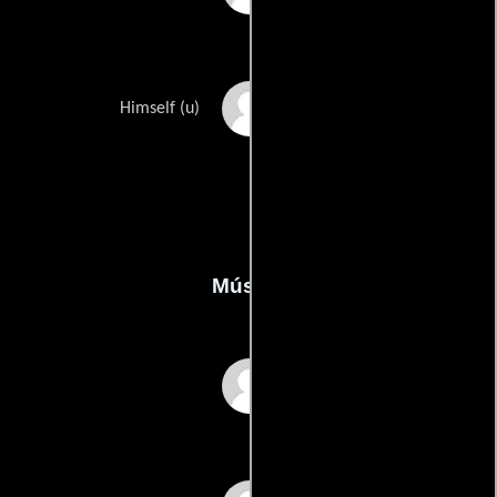
Tyler Roberts
Himself (u)
Música
John Vaughn