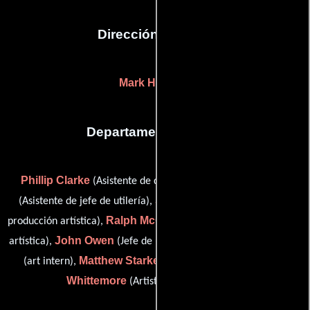
Dirección artística
Mark Helmuth
Departamento de arte
Phillip Clarke
Bill Kelley
(Asistente de director artístico),
Sarah Keough
(Asistente de jefe de utilería),
(Asistente de
Ralph McGinnis
producción artística),
(Asistente de producción
John Owen
Stephanie Sapienza
artística),
(Jefe de utilería),
Matthew Starkey
Donovan
(art intern),
(lead person) y
Whittemore
(Artista del guión gráfico)