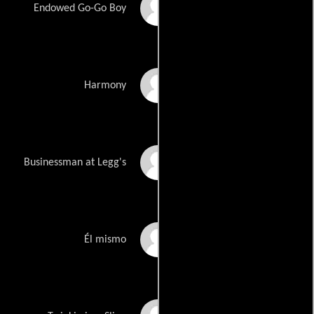
Ké
Endowed Go-Go Boy
Lori Alan
Harmony
Christopher Carroll
Businessman at Legg's
Cole Tucker
Él mismo