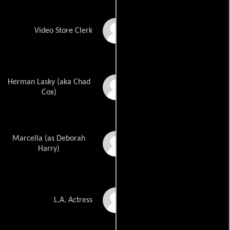
Guinevere Turner
Video Store Clerk
Herman Lasky (aka Chad
Robert Walden
Cox)
Marcella (as Deborah
Debbie Harry
Harry)
Heather Shannon
L.A. Actress
Ryan