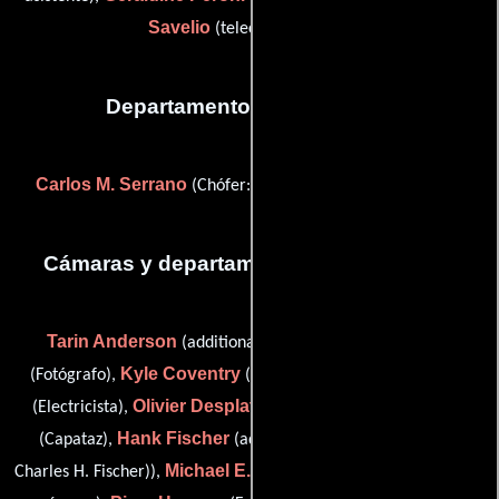
Savelio
(telecine operator)
Departamento de transporte
Carlos M. Serrano
(Chófer: móvil de servicios sanitarios)
Cámaras y departamento de electricidad
Tarin Anderson
Greg Cloud
(additional electrician),
Kyle Coventry
David Delgado
(Fotógrafo),
(Iluminador),
Olivier Desplat
Vincent Dow
(Electricista),
(Electricista),
Hank Fischer
(Capataz),
(additional best boy electric (as
Michael E. Gonzales
Charles H. Fischer)),
(Primer asistente de