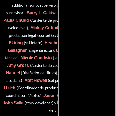
Trisha Burton
(additional script supervisor),
(Guionista
Barry L. Caldwell
supervisor),
(additional script supervisor),
Paula Chudd
Katherine Connella
(Asistente de producción),
Mickey Cottrell
John Curtis
(voice-over),
(set publicist),
Margaret
(production legal counsel (as John F. Curtis Esq.)),
Ekiring
Heather Fucinari
Bob
(set intern),
(set intern),
Gallagher
Cindy Garcia
(stage director),
(Departamento
Nicole Goodwin
técnico),
(Jefe de asistentes de producción),
Amy Gross
Eric
(Asistente de coordinador de producción),
Handel
Tim Honiball
(Diseñador de títulos),
(set production
Matt Howell
Vickie M.
assistant),
(set production assistant),
Hsieh
Selene Luna
(Coordinador de produccion),
(production
Jason Rein
coordinator: Mexico),
(set production assistant),
John Sylla
Michael Szymanski
(story developer) y
(Publicista
de unidad)