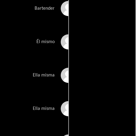
Jim Steel
Bartender
Chi Chi LaRue
Él mismo
Karen Dior
Ella misma
Bradley
Ella misma
Picklesheimer