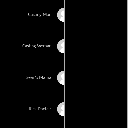
David Pevsner
Casting Man
Gale Van Cott
Casting Woman
Sharon McCormick
Sean's Mama
Andy Zeffer
Rick Daniels