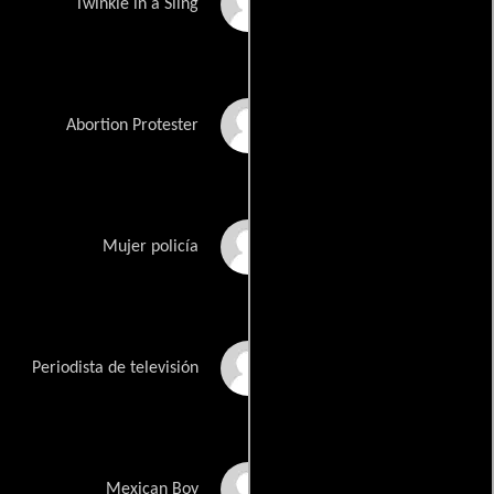
Rob Rumsey
Twinkie in a Sling
Johanna Went
Abortion Protester
Judith Benezra
Mujer policía
Trev Broudy
Periodista de televisión
Franklin Hernandez
Mexican Boy