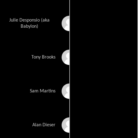
Julie Desponsio (aka
Roxanne Day
Babylon)
Taylor Negron
Tony Brooks
Richard Riehle
Sam Martins
Tim Bagley
Alan Dieser