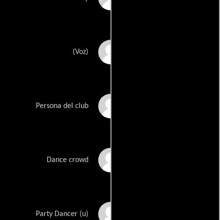
Katherine Connella
(Voz)
John D. Genovese
Persona del club
Michael Szymanski
Dance crowd
Selene Luna
Party Dancer (u)