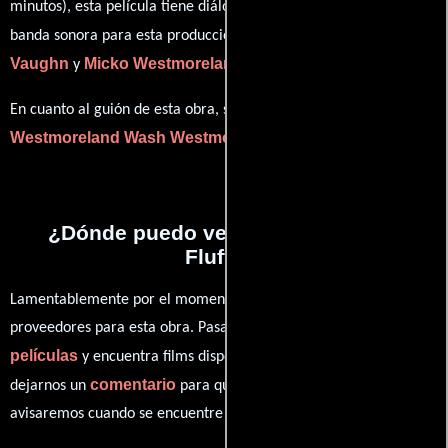
minutos), esta película tiene diálogos originales en
Inglés
. La
John
banda sonora para esta producción ha sido compuesta por
Vaughn
Micko Westmoreland
y
.
Wash
En cuanto al guión de esta obra, se encuentra a cargo de
Westmoreland
Wash Westmoreland
.
¿Dónde puedo ver la películas The
Fluffer?
Lamentablemente por el momento no contamos con enlaces a
proveedores para esta obra. Pasa por nuestro catálogo de
películas
y encuentra films disponibles. También puedes
comentario
dejarnos un
para que le demos prioridad y te
avisaremos cuando se encuentre disponible