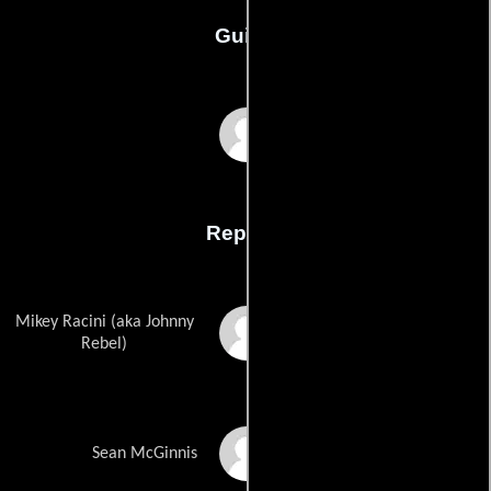
Guión
Wash Westmorelands
Reparto
Mikey Racini (aka Johnny
Scott Gurney
Rebel)
Michael Cunio
Sean McGinnis