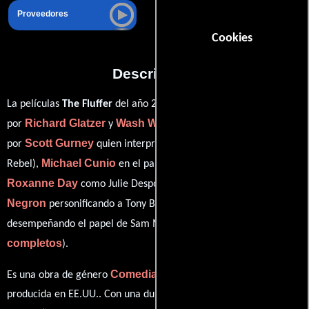
Proveedores
Cookies
Descripción
La películas
The Fluffer
del año 2001, está dirigida en conjunto
Richard Glatzer
Wash Westmoreland
por
y
y protagonizada
Scott Gurney
por
quien interpreta a Mikey Racini (aka Johnny
Michael Cunio
Rebel),
en el papel de Sean McGinnis,
Roxanne Day
Taylor
como Julie Desponsio (aka Babylon),
Negron
Richard Riehle
personificando a Tony Brooks y
ver créditos
desempeñando el papel de Sam Martins (
completos
).
Comedia
Romance
Drama
Es una obra de género
,
y
producida en EE.UU.. Con una duración de 01 hr 35 min (95