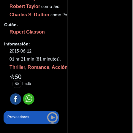
Robert Taylor
como Jed
Charles S. Dutton
como Policía
Guión:
Rupert Glasson
Información:
2015-06-12
01 hr 21 min (81 minutos).
Thriller
Romance
Acción
Drama
,
,
y
.
✮50
Imdb
50
Proveedores