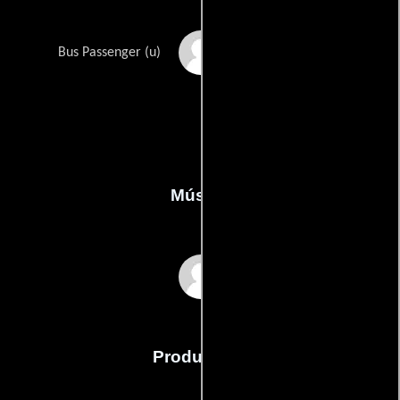
Cliff Redding
Bus Passenger (u)
Música
John Gray
Producción