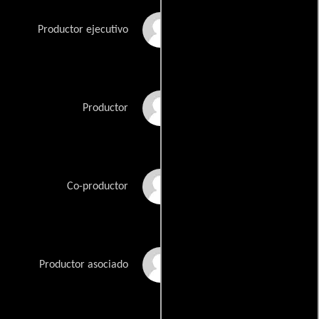
Andrew Barlow
Productor ejecutivo
Ayisha Davies
Productor
Matt Dooley
Co-productor
Dashiell Gantner
Productor asociado