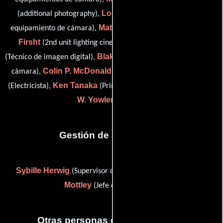
Louie Escobar
(additional photography),
(Encargado de
Mathias Fain
Simon
equipamiento de cámara),
(Fotógrafo),
Firsht
Earl Fulcher
(2nd unit lighting cinematography),
Blake Hooks
(Técnico de imagen digital),
(Segundo asistente de
Colin P. McDonald
Arjun Prakash
cámara),
(camera pa),
Ken Tanaka
Jay
(Electricista),
(Primer asistente de cámara) y
W. Yowler
(Capataz)
Gestión de producción
Sybille Herwig
Maureen P.
(Supervisor de producción) y
Mottley
(Jefe de producción)
Otras personas que participaron