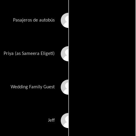
Matthew K. Moore
Pasajeros de autobús
Sameera Rock
Priya (as Sameera Eligeti)
Prince Shah
Wedding Family Guest
David Weiss
Jeff