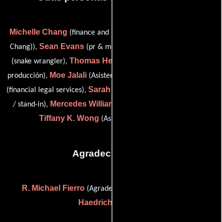
Michelle Chang
(finance and production legal (as Michelle S.
Sean Evans
Bruce G. Freeman
Chang)),
(pr & marketing),
Thomas Hennessy
(snake wrangler),
(Jefe de asistentes de
Moe Jalali
Elsa Ramo
producción),
(Asistente de producción),
Sarah Schubert
(financial legal services),
(production assistant
Mercedes Williams
/ stand-in),
(Asistente de producción) y
Tiffany K. Wong
(Asistente de producción)
Agradecimientos
R. Michael Fierro
David
(Agradecimiento especial) y
Haedrich
(Gracias)