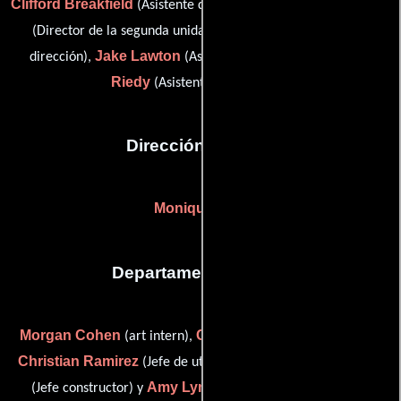
Clifford Breakfield
Stephen French
(Asistente de dirección),
Jeff Fuller
(Director de la segunda unidad),
(Asistente de
Jake Lawton
Emily
dirección),
(Asistente de dirección) y
Riedy
(Asistente de dirección)
Dirección artística
Monique Dias
Departamento de arte
Morgan Cohen
Chris Macdonald
(art intern),
(art swing),
Christian Ramirez
Chris Scharffenberg
(Jefe de utilería),
Amy Lynn Umezu
(Jefe constructor) y
(Artista del guión