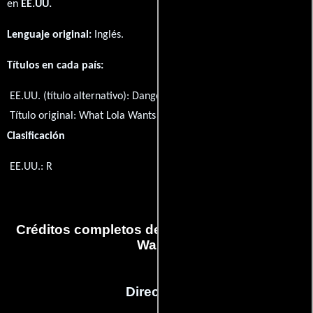
en
EE.UU.
Lenguaje original:
Inglés
.
Títulos en cada país:
EE.UU. (título alternativo):
Dangerous Getaway
Título original:
What Lola Wants
Clasificación
EE.UU.: R
Créditos completos de la película What Lola
Wants
Dirección