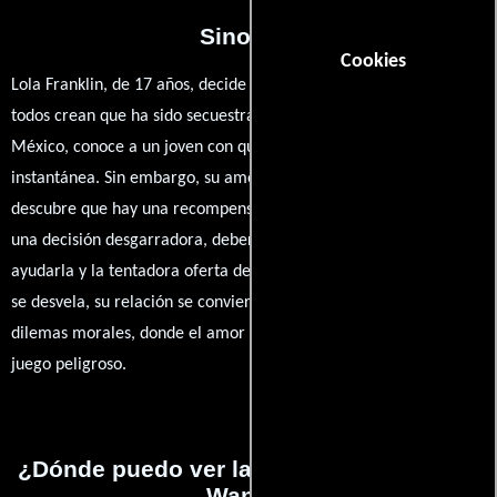
Sinopsis
Cookies
Lola Franklin, de 17 años, decide escapar de casa, dejando que
todos crean que ha sido secuestrada. En un diner de Nuevo
México, conoce a un joven con quien establece una conexión
instantánea. Sin embargo, su amor se ve amenazado cuando él
descubre que hay una recompensa por su regreso. Enfrentado a
una decisión desgarradora, deberá elegir entre el deseo de
ayudarla y la tentadora oferta de dinero. A medida que la verdad
se desvela, su relación se convierte en un laberinto de secretos y
dilemas morales, donde el amor y la traición se entrelazan en un
juego peligroso.
¿Dónde puedo ver la películas What Lola
Wants?