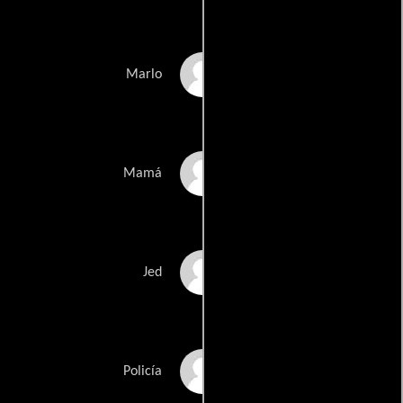
Beau Knapp
Marlo
Dale Dickey
Mamá
Robert Taylor
Jed
Charles S. Dutton
Policía