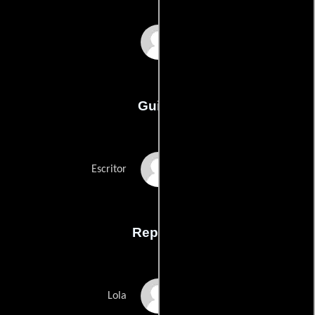
Rupert Glasson
Guión
Rupert Glassons
Escritor
Reparto
Sophie Lowe
Lola