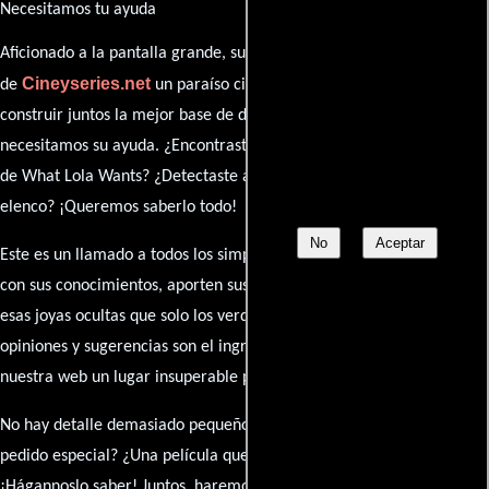
Necesitamos tu ayuda
Aficionado a la pantalla grande, su participación es clave para hacer
Cineyseries.net
de
un paraíso cinéfilo completo. Queremos
construir juntos la mejor base de datos cinematográfica, pero
necesitamos su ayuda. ¿Encontraste algún dato faltante en la ficha
de What Lola Wants? ¿Detectaste algún error en la sinopsis o el
elenco? ¡Queremos saberlo todo!
No
Aceptar
Este es un llamado a todos los simpatizantes del cine: contribuyan
con sus conocimientos, aporten sus descubrimientos y compartan
esas joyas ocultas que solo los verdaderos fanáticos conocen. Sus
opiniones y sugerencias son el ingrediente secreto que hará de
nuestra web un lugar insuperable para los amantes del celuloide.
No hay detalle demasiado pequeño ni opinión insignificante. ¿Algún
pedido especial? ¿Una película que sueñas con ver reseñada?
¡Hágannoslo saber! Juntos, haremos de esta comunidad el epicentro