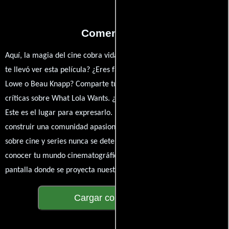
Comentarios
Aquí, la magia del cine cobra vida a través de tus opiniones. ¿Qué
te llevó ver esta película? ¿Eres fan de Rupert Glasson, Sophie
Lowe o Beau Knapp? Comparte tus pensamientos, emociones y
críticas sobre What Lola Wants. ¿Te hizo reír, llorar o reflexionar?
Este es el lugar para expresarlo. ¡No te guardes nada! Queremos
construir una comunidad apasionada donde la conversación
sobre cine y series nunca se detenga. Únete a la charla y déjanos
conocer tu mundo cinematográfico. ¡Los comentarios son la
pantalla donde se proyecta nuestra diversidad de opiniones!
Cargar comentarios