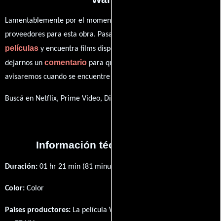
Lamentablemente por el momento no contamos con enlaces a
proveedores para esta obra. Pasa por nuestro catálogo de
películas
y encuentra films disponibles. También puedes
comentario
dejarnos un
para que le demos prioridad y te
avisaremos cuando se encuentre disponible
Buscá en Netflix, Prime Video, Disney+
Información técnica y general
Duración:
01 hr 21 min (81 minutos) .
Color:
Color
Paises productores:
La película What Lola Wants fué producida