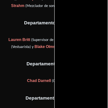
Strahm
Don Weir
(Mezclador de sonido) y
(post adr)
Departamento de vestuario
Lauren Britt
Brittany Gilliam
(Supervisor de vestuario),
Blake Olmstead
(Vestuarista) y
(Jefe de vestuaristas)
Departamento de reparto
Chad Darnell
(Casting de extras)
Departamento de editorial