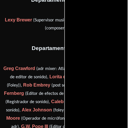
Lexy Brewer
Shimira Grace Durgah
(Supervisor musical) y
(composer assistant)
Departamento de sonido
Greg Crawford
Joshua Crisci
(adr mixer: Atlanta),
(Asistente
Lorita de la Cerna
de editor de sonido),
(Efectos de sala
Rob Embrey
K. Joshua
(Foley)),
(post sound coordinator),
Fernberg
Zack Goldsborough
(Editor de efectos de sonido),
Caleb Hollenback
(Registrador de sonido),
(Re-grabación de
Alex Johnson
Westley
sonido),
(foley editor / foley mixer),
Moore
Adam Pleiman
(Operador de micrófono),
(Grabador
G.W. Pope III
Kevin
adr),
(Editor de efectos de sonido),