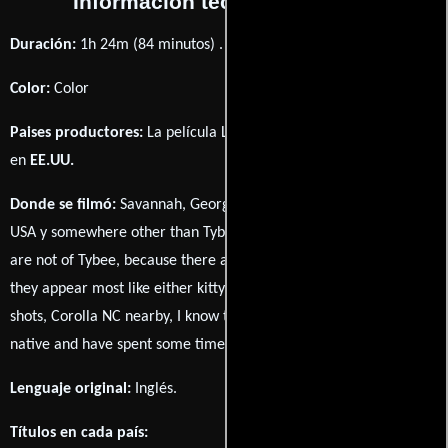
Información técnica y general
Duración:
1h 24m (84 minutos) .
Color:
Color
Paises productores:
La película Love at the Shore fué producida
en
EE.UU.
Donde se filmó:
Savannah, Georgia, USA, Tybee Island, Georgia,
USA y somewhere other than Tybee Island, the arial views shown,
are not of Tybee, because there are no golf courses on Tybee,
they appear most like either kitty hawk golf course of for some
shots, Corolla NC nearby, I know this because I am a Savannah
native and have spent some time on the outer banks..
Lenguaje original:
Inglés
.
Títulos en cada país: