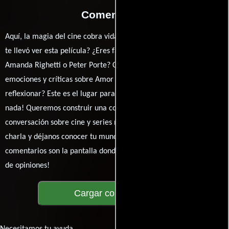
Comentarios
Aquí, la magia del cine cobra vida a través de tus opiniones. ¿Qué
te llevó ver esta película? ¿Eres fan de Steven R. Monroe,
Amanda Righetti o Peter Porte? Comparte tus pensamientos,
emociones y críticas sobre Amor en tierra. ¿Te hizo reír, llorar o
reflexionar? Este es el lugar para expresarlo. ¡No te guardes
nada! Queremos construir una comunidad apasionada donde la
conversación sobre cine y series nunca se detenga. Únete a la
charla y déjanos conocer tu mundo cinematográfico. ¡Los
comentarios son la pantalla donde se proyecta nuestra diversidad
de opiniones!
Cargar comentarios