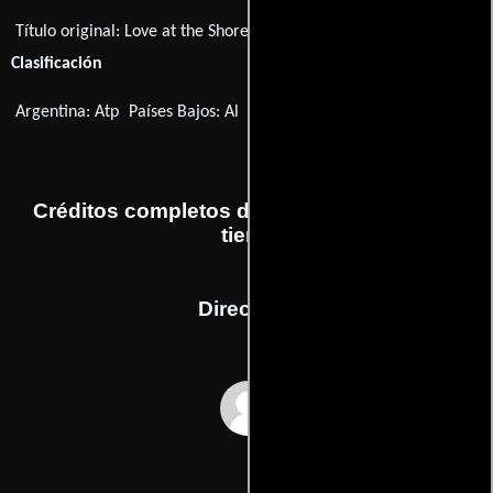
Título original:
Love at the Shore
Clasificación
Argentina: Atp
Países Bajos: Al
EE.UU.: TV-G
Noruega: A
Créditos completos de la película Amor en
tierra
Dirección
Steven R. Monroe