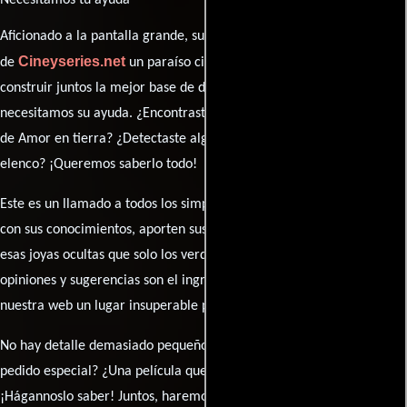
Necesitamos tu ayuda
Aficionado a la pantalla grande, su participación es clave para hacer
Cineyseries.net
de
un paraíso cinéfilo completo. Queremos
construir juntos la mejor base de datos cinematográfica, pero
necesitamos su ayuda. ¿Encontraste algún dato faltante en la ficha
de Amor en tierra? ¿Detectaste algún error en la sinopsis o el
elenco? ¡Queremos saberlo todo!
Este es un llamado a todos los simpatizantes del cine: contribuyan
con sus conocimientos, aporten sus descubrimientos y compartan
esas joyas ocultas que solo los verdaderos fanáticos conocen. Sus
opiniones y sugerencias son el ingrediente secreto que hará de
nuestra web un lugar insuperable para los amantes del celuloide.
No hay detalle demasiado pequeño ni opinión insignificante. ¿Algún
pedido especial? ¿Una película que sueñas con ver reseñada?
¡Hágannoslo saber! Juntos, haremos de esta comunidad el epicentro