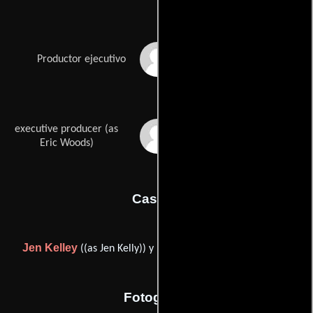
Stan Spry
Productor ejecutivo
executive producer (as
Eric Woods
Eric Woods)
Casting
Jen Kelley
Penny Perry
((as Jen Kelly)) y
((as Jen Kelly))
Fotografia