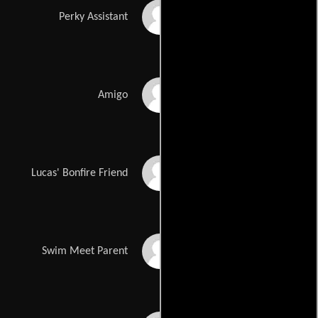
Bethany DeZelle
Perky Assistant
Hadije Aliu
Amigo
Britani Ballard
Lucas' Bonfire Friend
Glenn D. Bridges
Swim Meet Parent