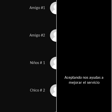
Ben VanderMey
Amigo #1
Ashton Leigh
Amigo #2
Hayden Ramsey
Niños # 1
Aceptando nos ayudas a
mejorar el servicio
Brooke Hudson
Chico # 2