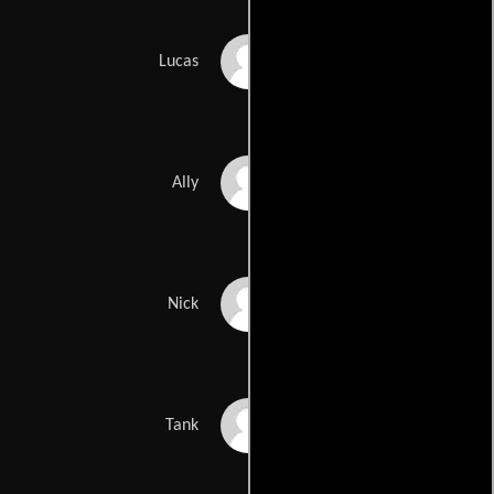
Peter Porte
Lucas
Reagan Shumate
Ally
Luke Loveless
Nick
Happy the Dog
Tank