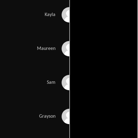
Alex Sgambati
Kayla
Kj Smith
Maureen
Lindsay Ayliffe
Sam
Thomas Johnson Jr.
Grayson