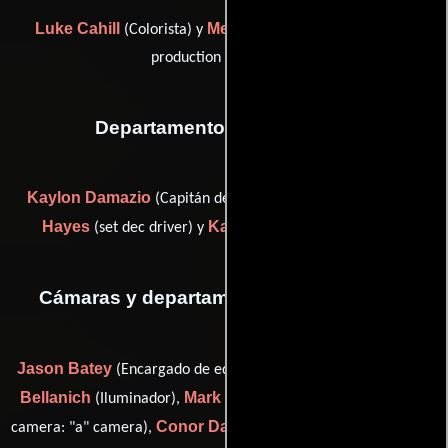
Luke Cahill
Melinda Wells McCabe
(Colorista) y
(post
production supervisor)
Departamento de transporte
Kaylon Damazio
Laura Trouble
(Capitán de transporte),
Hayes
Karla Schindler
(set dec driver) y
(Conductor)
Cámaras y departamento de electricidad
Jason Batey
Beau
(Encargado de equipamiento de cámara),
Bellanich
Mark 'Boylee' Boyle
(Iluminador),
(first assistant
Conor Daily
Kyler Dennis
camera: "a" camera),
(Iluminador),