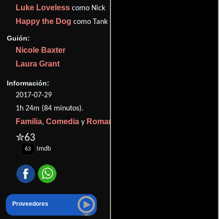
Luke Loveless
como Nick
Happy the Dog
como Tank
Guión:
Nicole Baxter
Laura Grant
Información:
2017-07-29
1h 24m (84 minutos).
Familia
Comedia
Romance
,
y
.
✮63
Imdb
63
Proveedores