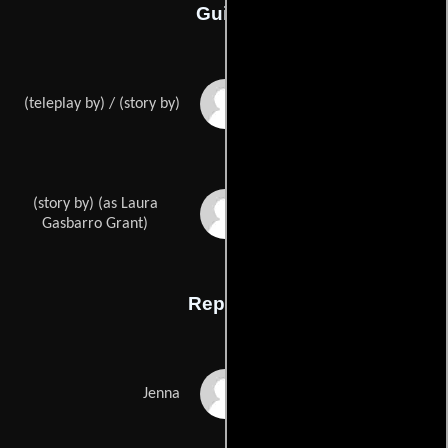
Guión
Nicole Baxters
(teleplay by) / (story by)
(story by) (as Laura
Laura Grants
Gasbarro Grant)
Reparto
Amanda Righetti
Jenna