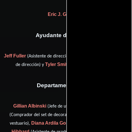
Eric J. Goldstein
Ayudante de dirección
Jeff Fuller
Michael McKay
(Asistente de dirección),
(Asistente
Tyler Smith
de dirección) y
(Asistente de dirección)
Departamento de arte
Gillian Albinski
Candace Brower
(Jefe de utilería),
Jennifer Gledhill
(Comprador del set de decoración),
(De
Diana Ardila Gonzalez
Missy
vestuario),
(set dressser),
Hibbard
Katie Hofsommer