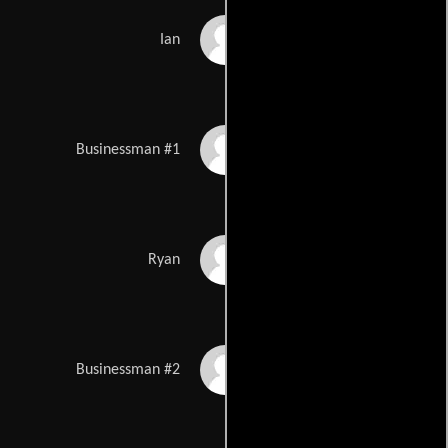
Jermaine Rivers
Ian
David Moretti
Businessman #1
Steven J. Young
Ryan
Jake Wynne-Wilson
Businessman #2