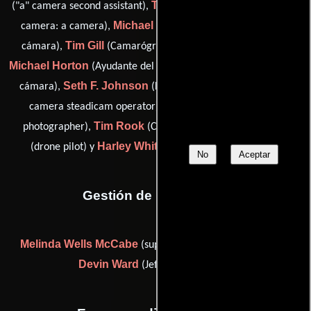
Taylor Fenno
("a" camera second assistant),
(second assistant
Michael L. Foo
camera: a camera),
(Segundo asistente de
Tim Gill
Brett Hall
cámara),
(Camarógrafo),
(Iluminador),
Michael Horton
(Ayudante del encargado de equipamientos de
Seth F. Johnson
Mark Karavite
cámara),
(Fotógrafo),
(a
Joe Mast
camera steadicam operator),
(additional still
Tim Rook
Kevan Stone
photographer),
(Camarógrafo),
Harley White
(drone pilot) y
(Técnicos de iluminación)
No
Aceptar
Gestión de producción
Melinda Wells McCabe
(supervisor de post-producción) y
Devin Ward
(Jefe de producción)