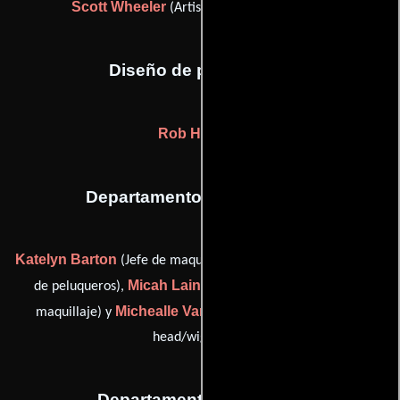
Scott Wheeler
(Artista de efectos visuales)
Diseño de producción
Rob Howeth
Departamento de maquillaje
Katelyn Barton
Suzanna Boykin
(Jefe de maquillaje),
(Jefe
Micah Laine
de peluqueros),
(Jefe del departamento de
Michealle Vanderpool
maquillaje) y
(hair department
head/wigmaker)
Departamento de musica