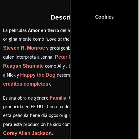
Descripción
Cookies
La películas
Amor en tierra
del año 2017, conocida
originalmente como "
Love at the Shore
", está dirigida por
Steven R. Monroe
Amanda Righetti
y protagonizada por
Peter Porte
quien interpreta a Jenna,
en el papel de Lucas,
Reagan Shumate
Luke Loveless
como Ally ,
personificando
Happy the Dog
ver
a Nick y
desempeñando el papel de Tank (
créditos completos
).
Familia
Comedia
Romance
Es una obra de género
,
y
producida en EE.UU.. Con una duración de 1h 24m (84 minutos),
esta película tiene diálogos originales en
Inglés
. La banda sonora
Chris Forsgren
para esta producción ha sido compuesta por
y
Corey Allen Jackson
.