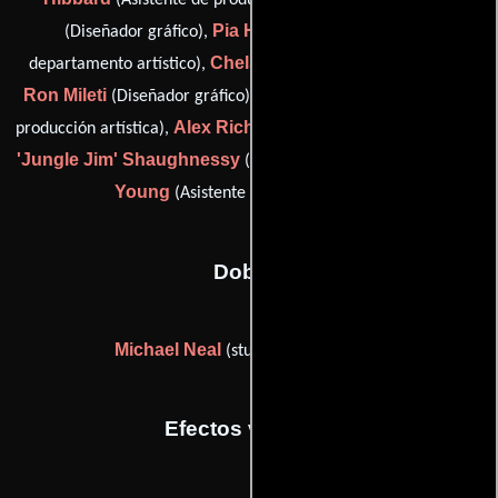
(Asistente de producción),
Pia Howeth
(Diseñador gráfico),
(Coordinador del
Chelsea Lockhart
departamento artístico),
(De vestuario),
Ron Mileti
Robert Moses
(Diseñador gráfico),
(Asistente de
Alex Richards
producción artística),
(Encargado de vestuario),
'Jungle Jim' Shaughnessy
Douglas G.
(Jefe constructor) y
Young
(Asistente de jefe de utilería)
Dobles
Michael Neal
(stunts / water safety)
Efectos visuales