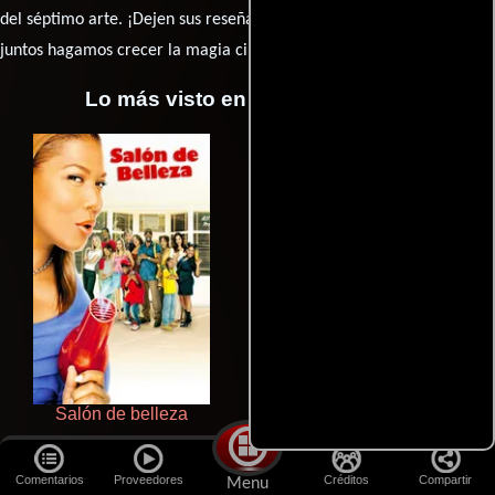
caja de comentarios
del séptimo arte. ¡Dejen sus reseña en la
y
juntos hagamos crecer la magia cinematográfica!
Lo más visto en Cineyseries.net
Salón de belleza
De pura raza
Comentarios
Proveedores
Créditos
Compartir
Menu