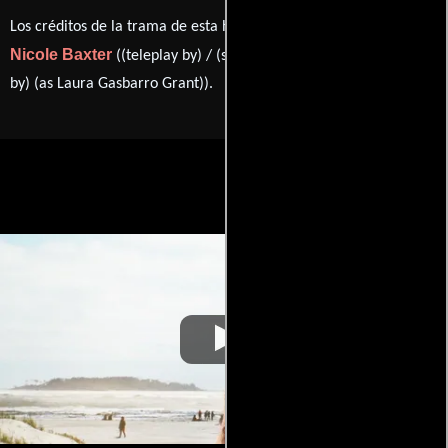
Los créditos de la trama de esta historia están divididos entre
Nicole Baxter
Laura Grant
((teleplay by) / (story by)) y
((story
by) (as Laura Gasbarro Grant)).