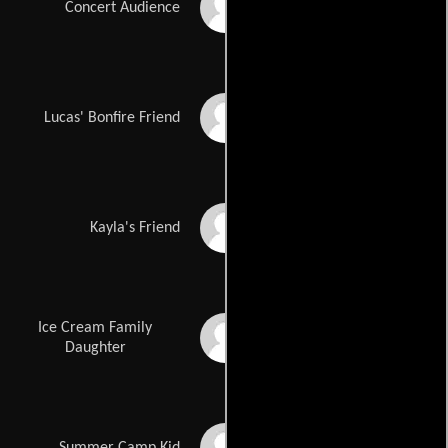
Jeffrey W Rogers
Concert Audience
Jeremy J. Sykes
Lucas' Bonfire Friend
Aimee Taryn
Kayla's Friend
Ice Cream Family
Brooke Vandemark
Daughter
Hailey Vandemark