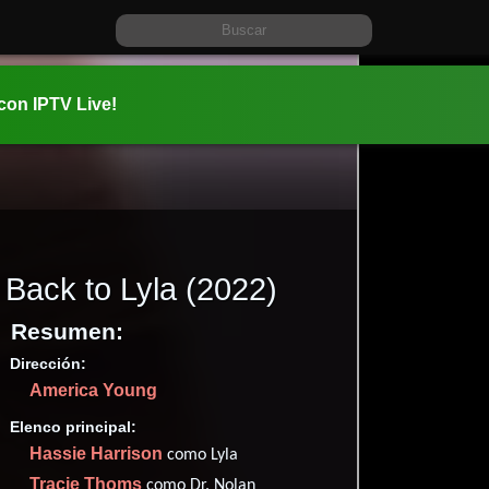
 con IPTV Live!
Back to Lyla
(2022)
Resumen:
Dirección:
Información:
America Young
2022-12-0
Comedia
Elenco principal:
Hassie Harrison
✮59
como Lyla
Imdb
59
Tracie Thoms
como Dr. Nolan