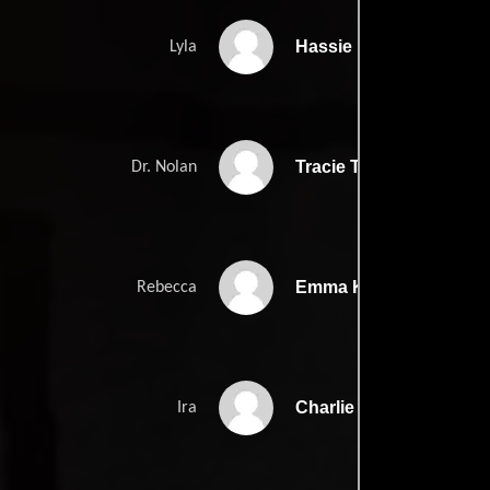
Hassie Harrison
Lyla
Tracie Thoms
Dr. Nolan
Emma Kenney
Rebecca
Charlie Morgan Patton
Ira