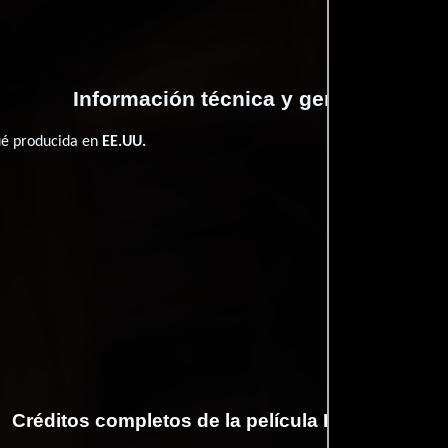
Información técnica y general
fué producida en
EE.UU.
Créditos completos de la película Back to Lyla