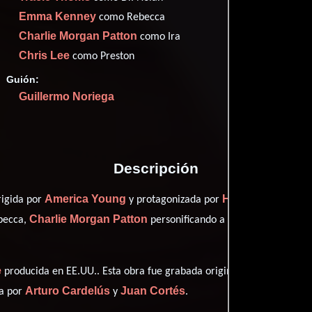
Emma Kenney
como Rebecca
Charlie Morgan Patton
como Ira
Chris Lee
como Preston
Proveedores
Guión:
Guillermo Noriega
Descripción
America Young
Hassie Harrison
rigida por
y protagonizada por
Charlie Morgan Patton
Chris Lee
becca,
personificando a Ira y
de
e
producida en EE.UU.. Esta obra fue grabada originalmente con dia
Arturo Cardelús
Juan Cortés
ta por
y
.