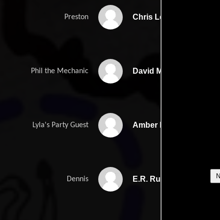
Chris Lee
Preston
David Mattey
Phil the Mechanic
Amber Martinez
Lyla's Party Guest
E.R. Ruiz
Dennis