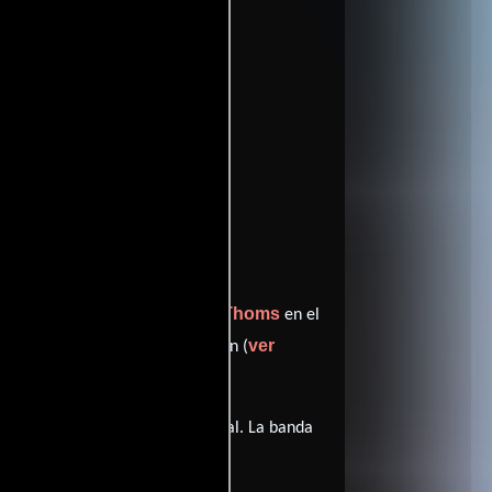
Tracie Thoms
quien interpreta a Lyla,
en el
ver
sempeñando el papel de Preston (
logos en
Inglés
en su audio original. La banda