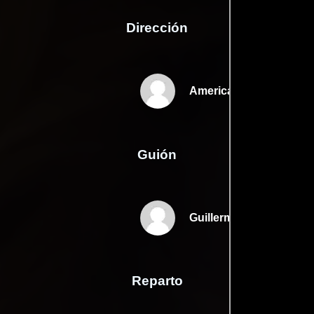
Dirección
America Young
Guión
Guillermo Noriegas
Reparto