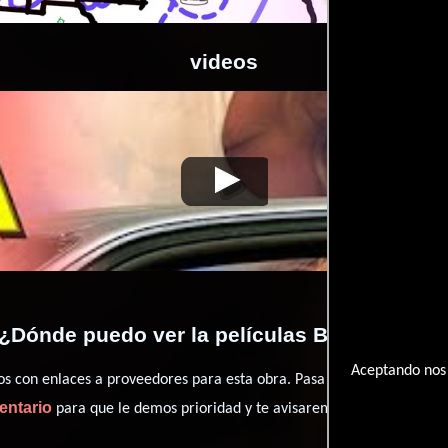
videos
Back to Lyla
Video de la película Back to Lyla
2022-12-01
¿Dónde puedo ver la películas Back to Lyla
Aceptando nos 
con enlaces a proveedores para esta obra. Pasa por nuestro catál
entario
para que le demos prioridad y te avisaremos cuando se encu