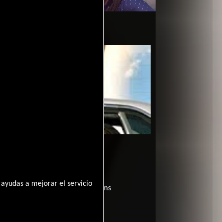
?
ayudas a mejorar el servicio
películas
ogo de
y encuentra films
entre disponible