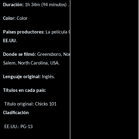
Duración:
1h 34m (94 minutos) .
Color:
Color
Paises productores:
La película Chicks 101 fué producida en
EE.UU.
Donde se filmó:
Greensboro, North Carolina, USA y Winston-
Salem, North Carolina, USA.
Lenguaje original:
Inglés
.
Títulos en cada país:
Título original:
Chicks 101
Clasificación
EE.UU.: PG-13