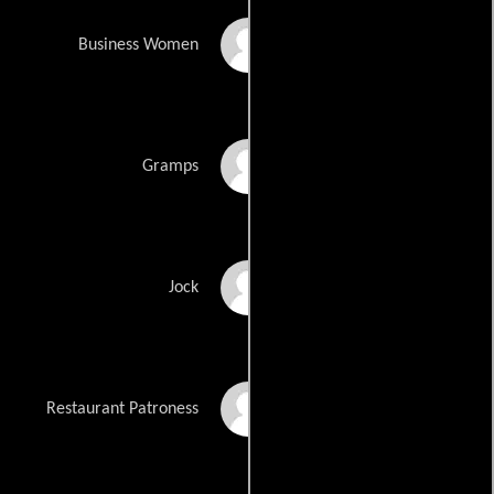
Catherine Sewell
Business Women
Kevin Silva
Gramps
Rodney Speight
Jock
Preety Stockton
Restaurant Patroness