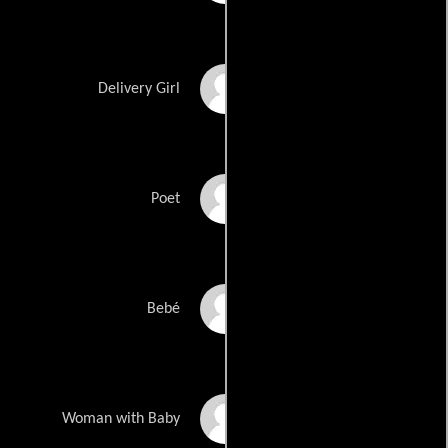
Leslea Fisher
Delivery Girl
Casey Forrest
Poet
Keertan Gill
Bebé
Ruby Gill
Woman with Baby