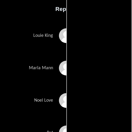
Reparto
R. Keith Harris
Louie King
Kate Leahey
Marla Mann
Brandon Roberts
Noel Love