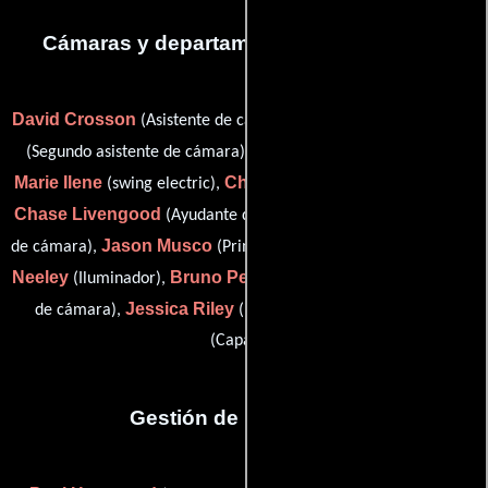
Cámaras y departamento de electricidad
David Crosson
Francisco J. Gajardo
(Asistente de cámara),
Terry Haywood
(Segundo asistente de cámara),
(Asistente),
Marie Ilene
Chris Owen Jones
(swing electric),
(Electricista),
Chase Livengood
(Ayudante del encargado de equipamientos
Jason Musco
Rose
de cámara),
(Primer asistente de cámara),
Neeley
Bruno Pelle
(Iluminador),
(Encargado de equipamiento
Jessica Riley
Bob Schaner
de cámara),
(Electricista) y
(Capataz)
Gestión de producción