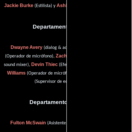
Jackie Burke
Ashley E. Hawkins
(Estilista) y
(Maquilladora)
Departamento de sonido
Dwayne Avery
Ashley Mangum
(dialog & adr editor),
Zach Seivers
(Operador de micrófono),
(re-recording mixer /
Devin Thiec
Shawn M.
sound mixer),
(Efectos de sala (Foley)),
Williams
David Lewis Yewdall
(Operador de micrófono) y
(Supervisor de edición de sonido)
Departamento de vestuario
Fulton McSwain
(Asistente de producción del vestuario)