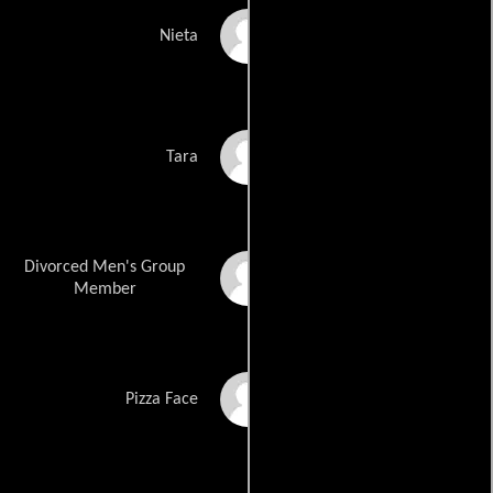
Shawn Strickland
Nieta
Caitlin Van Hecke
Tara
Divorced Men's Group
David Walen
Member
Chad Whichard
Pizza Face