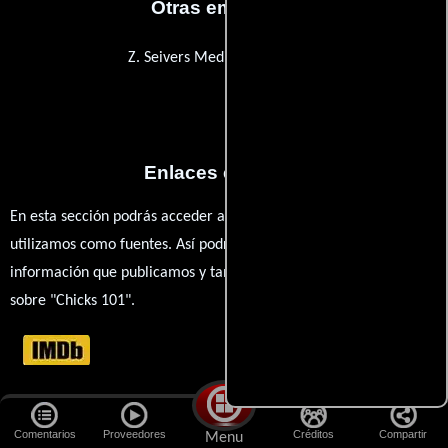
Otras empresas
Z. Seivers Media Services Inc.
Enlaces externos
En esta sección podrás acceder a los recursos externos que
utilizamos como fuentes. Así podrás chequear toda la
información que publicamos y también ampliar tu conocimiento
sobre "Chicks 101".
Comentarios
Comentarios
Proveedores
Créditos
Compartir
Menu