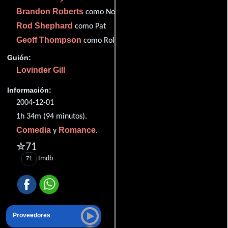
Brandon Roberts
como Noel Love
Rod Shephard
como Pat
Geoff Thompson
como Roland
Guión:
Lovinder Gill
Información:
2004-12-01
1h 34m (94 minutos).
Comedia
Romance
y
.
✮71
Imdb
71
Proveedores