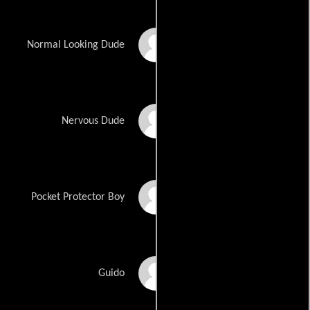
Adam Martin
Normal Looking Dude
Tom McCaffery
Nervous Dude
Fulton McSwain
Pocket Protector Boy
Clint Menacof
Guido