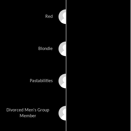
Andie Mishoe
Red
Kat Munday
Blondie
Stephanie Nevin
Pastabilities
Divorced Men's Group
Mike Oder
Member