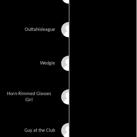
Jackie Burke
Outtahisleague
Peter Carroll
Wedgie
Horn-Rimmed Glasses
Christina Cupo
Girl
Todd Davis
Guy at the Club