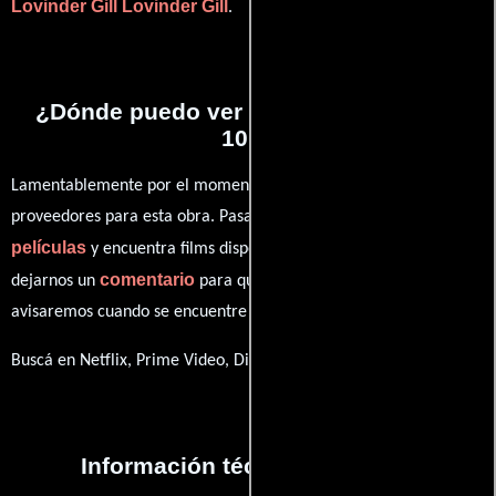
Lovinder Gill
Lovinder Gill
.
¿Dónde puedo ver la películas Chicks
101?
Lamentablemente por el momento no contamos con enlaces a
proveedores para esta obra. Pasa por nuestro catálogo de
películas
y encuentra films disponibles. También puedes
comentario
dejarnos un
para que le demos prioridad y te
avisaremos cuando se encuentre disponible
Buscá en Netflix, Prime Video, Disney+
Información técnica y general