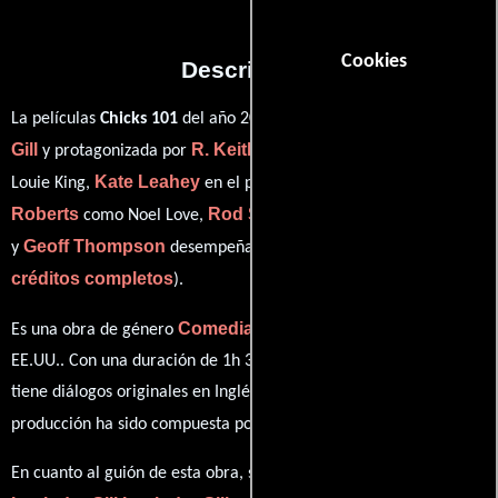
Cookies
Descripción
Lovinder
La películas
Chicks 101
del año 2004, está dirigida por
Gill
R. Keith Harris
y protagonizada por
quien interpreta a
Kate Leahey
Brandon
Louie King,
en el papel de Marla Mann,
Roberts
Rod Shephard
como Noel Love,
personificando a Pat
Geoff Thompson
ver
y
desempeñando el papel de Roland (
créditos completos
).
Comedia
Romance
Es una obra de género
y
producida en
EE.UU.. Con una duración de 1h 34m (94 minutos), esta película
tiene diálogos originales en
Inglés
. La banda sonora para esta
Adam Blais
producción ha sido compuesta por
.
En cuanto al guión de esta obra, se encuentra a cargo de