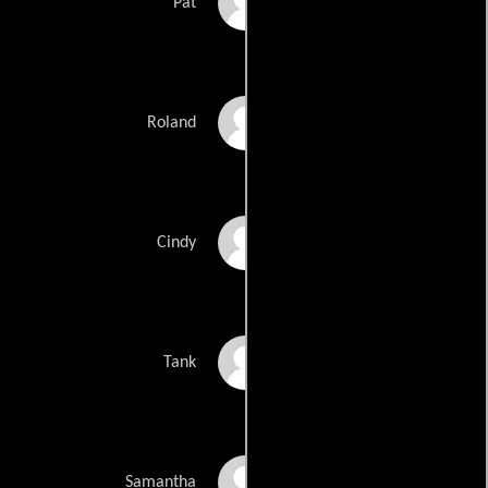
Rod Shephard
Pat
Geoff Thompson
Roland
Rachel Daye Adams
Cindy
Maurice Atwood
Tank
Whitney Axley
Samantha