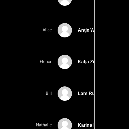
Antje Westermann
Alice
Katja Zinsmeister
Elenor
Lars Rudolph
Bill
Karina Krawczyk
Nathalie