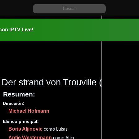
 con IPTV Live!
Der strand von Trouville
(1998)
Resumen:
Dirección:
Información:
Michael Hofmann
1998-05-0
1h 24m (84
Elenco principal:
Comedia
Boris Aljinovic
como Lukas
✮67
Antje Westermann
como Alice