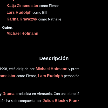
Imdb
67
Katja Zinsmeister
como Elenor
Lars Rudolph
como Bill
Karina Krawczyk
como Nathalie
Guión:
Proveedores
Michael Hofmann
Descripción
Michael Hofmann
Bori
1998, está dirigida por
y protagonizada por
nsmeister
Lars Rudolph
Kari
como Elenor,
personificando a Bill y
Drama
y
producida en Alemania. Con una duración de 1h 24m (84 min
Julius Block
Frank Will
ción ha sido compuesta por
y
.