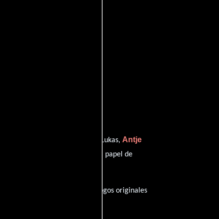
s Aljinovic
Antje
quien interpreta a Lukas,
na Krawczyk
desempeñando el papel de
utos), esta película tiene diálogos originales