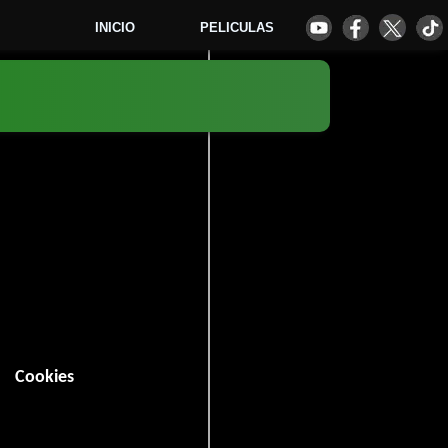
INICIO
PELICULAS
7
Cookies
 minutos).
Romance
Drama
,
y
.