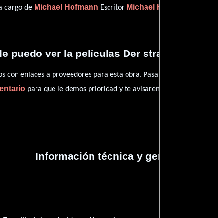
Michael Hofmann
Michael Hofmann
 a cargo de
Escritor
(Escrito
e puedo ver la películas Der strand von Trou
con enlaces a proveedores para esta obra. Pasa por nuestro catál
entario
para que le demos prioridad y te avisaremos cuando se encu
Información técnica y general