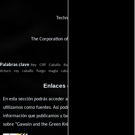
Technicolor
The Corporation of the City of Cardiff
Palabras clave
Rey
Cliff
Caballo
Baron
Rey
Arturo
rey
caballo
fuego
magia
caballero
anillo
Enlaces externos
En esta sección podrás acceder a los recursos externos que
utilizamos como fuentes. Así podrás chequear toda la
información que publicamos y también ampliar tu conocimiento
sobre "Gawain and the Green Knight".