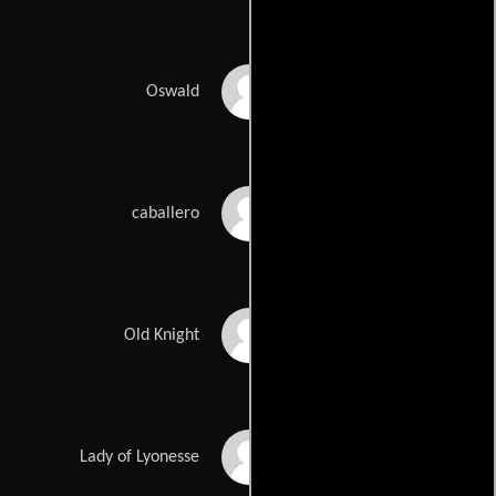
Ronald Lacey
Oswald
Willoughby Goddard
caballero
George Merritt
Old Knight
Pauline Letts
Lady of Lyonesse