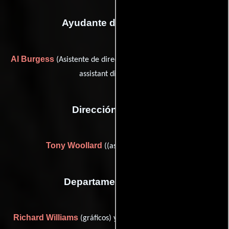
Ayudante de dirección
Al Burgess
Chris Kenny
(Asistente de dirección) y
(second
assistant director (u))
Dirección artística
Tony Woollard
((as Anthony Woollard))
Departamento de arte
Richard Williams
Peter Young
(gráficos) y
(De vestuario)