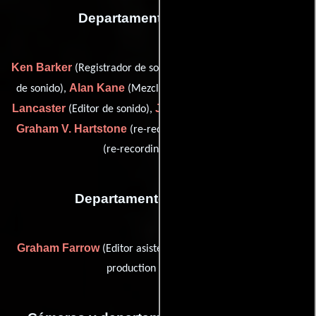
Departamento de sonido
Ken Barker
Frank Goulding
(Registrador de sonido),
(Editor
Alan Kane
Christopher
de sonido),
(Mezclador de sonido),
Lancaster
Jim Shields
(Editor de sonido),
(Editor de sonido),
Graham V. Hartstone
Otto Snel
(re-recording mixer (u)) y
(re-recording mixer (u))
Departamento de editorial
Graham Farrow
John Haggarty
(Editor asistente) y
(post-
production consultant)