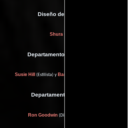
Diseño de vestuario
Shura Cohen
Departamento de maquillaje
Susie Hill
Basil Newall
(Estilista) y
(Maquilladora)
Departamento de musica
Ron Goodwin
(Director de orquesta)