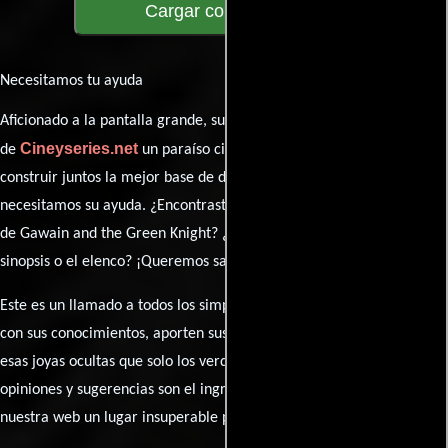
Cargar comentarios
Necesitamos tu ayuda
Aficionado a la pantalla grande, su participación es clave para hacer
Cineyseries.net
de
un paraíso cinéfilo completo. Queremos
construir juntos la mejor base de datos cinematográfica, pero
necesitamos su ayuda. ¿Encontraste algún dato faltante en la ficha
de Gawain and the Green Knight? ¿Detectaste algún error en la
sinopsis o el elenco? ¡Queremos saberlo todo!
Este es un llamado a todos los simpatizantes del cine: contribuyan
con sus conocimientos, aporten sus descubrimientos y compartan
esas joyas ocultas que solo los verdaderos fanáticos conocen. Sus
opiniones y sugerencias son el ingrediente secreto que hará de
nuestra web un lugar insuperable para los amantes del celuloide.