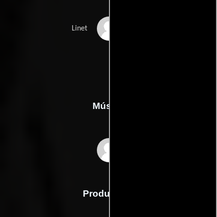
Nikki Van der Zyl
Linet
Música
Ron Goodwin
Producción