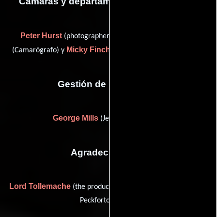
Cámaras y departamento de electricidad
Peter Hurst
Kelvin Pike
(photographer: second unit),
Micky Finch
(Camarógrafo) y
(second assistant camera (u))
Gestión de producción
George Mills
(Jefe de producción)
Agradecimientos
Lord Tollemache
(the producers wish to thank: for the use of
Peckforton Castle)