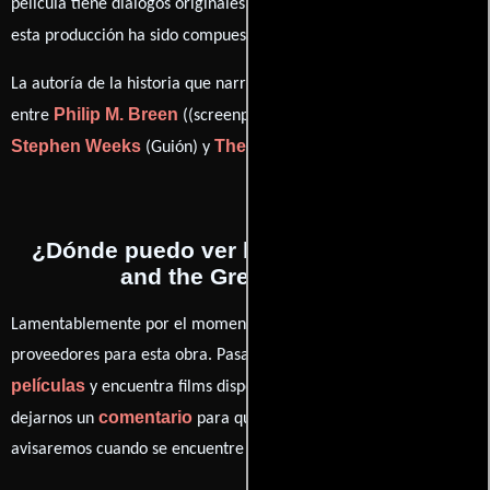
película tiene diálogos originales en
Inglés
. La banda sonora para
Ron Goodwin
esta producción ha sido compuesta por
.
La autoría de la historia que narra esta obra está compartida
Philip M. Breen
entre
((screenplay) (as Philip Breen)),
Stephen Weeks
The Gawain Poet
(Guión) y
((poem) (u)).
¿Dónde puedo ver la películas Gawain
and the Green Knight?
Lamentablemente por el momento no contamos con enlaces a
proveedores para esta obra. Pasa por nuestro catálogo de
películas
y encuentra films disponibles. También puedes
comentario
dejarnos un
para que le demos prioridad y te
avisaremos cuando se encuentre disponible