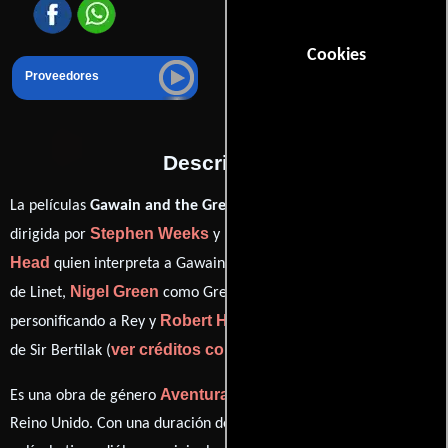
Cookies
Proveedores
Descripción
La películas
Gawain and the Green Knight
del año 1973, está
Stephen Weeks
Murray
dirigida por
y protagonizada por
Head
Ciaran Madden
quien interpreta a Gawain,
en el papel
Nigel Green
Anthony Sharp
de Linet,
como Green Knight,
Robert Hardy
personificando a Rey y
desempeñando el papel
ver créditos completos
de Sir Bertilak (
).
Aventura
Fantasía
Es una obra de género
y
producida en
Reino Unido. Con una duración de 1h 33m (93 minutos), esta