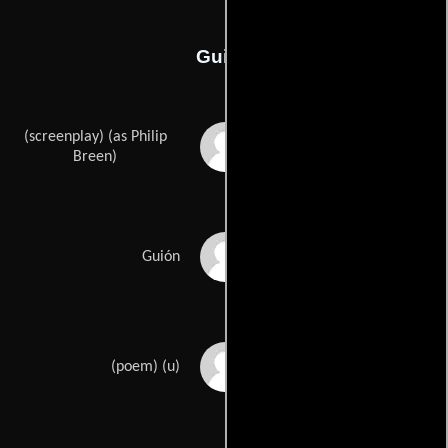
Guión
(screenplay) (as Philip
Philip M. Breens
Breen)
Stephen Weekss
Guión
The Gawain Poets
(poem) (u)