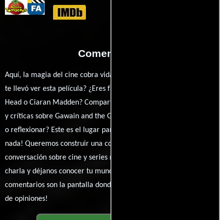
Comentarios
Aquí, la magia del cine cobra vida a través de tus opiniones. ¿Qué
te llevó ver esta película? ¿Eres fan de Stephen Weeks, Murray
Head o Ciaran Madden? Comparte tus pensamientos, emociones
y críticas sobre Gawain and the Green Knight. ¿Te hizo reír, llorar
o reflexionar? Este es el lugar para expresarlo. ¡No te guardes
nada! Queremos construir una comunidad apasionada donde la
conversación sobre cine y series nunca se detenga. Únete a la
charla y déjanos conocer tu mundo cinematográfico. ¡Los
comentarios son la pantalla donde se proyecta nuestra diversidad
de opiniones!