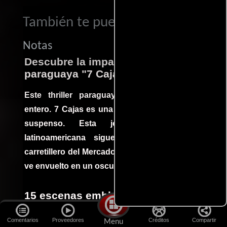
También te puede interesar...
Notas
Descubre la impactante película
paraguaya "7 Cajas"
Este thriller paraguayo cautivó al mundo
entero. 7 Cajas es una explosión de acción y
suspenso. Esta joya cinematográfica
latinoamericana sigue la historia de un
carretillero del Mercado 4 de Asunción que se
ve envuelto en un oscuro mundo de crimen
15 escenas emblemáticas que no
estaban en el guion
Comentarios
Proveedores
Créditos
Compartir
Menu