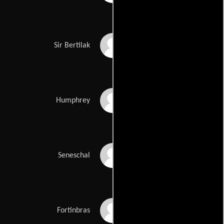
Robert Hardy
Sir Bertilak
David Leland
Humphrey
Murray Melvin
Seneschal
Tony Steedman
Fortinbras