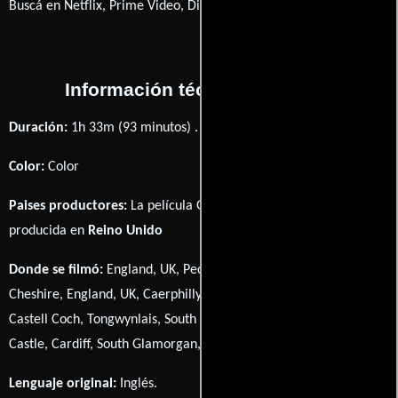
Buscá en Netflix, Prime Video, Disney+
Información técnica y general
Duración:
1h 33m (93 minutos) .
Color:
Color
Paises productores:
La película Gawain and the Green Knight fué
producida en
Reino Unido
Donde se filmó:
England, UK, Peckforton Castle, Peckforton,
Cheshire, England, UK, Caerphilly Castle, Caerphilly, Wales, UK,
Castell Coch, Tongwynlais, South Glamorgan, Wales, UK y Cardiff
Castle, Cardiff, South Glamorgan, Wales, UK.
Lenguaje original:
Inglés
.