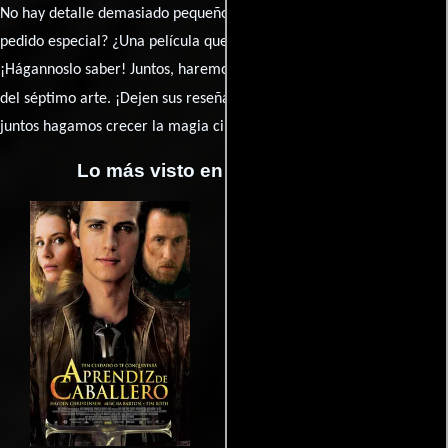
No hay detalle demasiado pequeño ni opinión insignificante. ¿Algún
pedido especial? ¿Una película que sueñas con ver reseñada?
¡Hágannoslo saber! Juntos, haremos de esta comunidad el epicentro
caja de comentarios
del séptimo arte. ¡Dejen sus reseña en la
y
juntos hagamos crecer la magia cinematográfica!
Lo más visto en Cineyseries.net