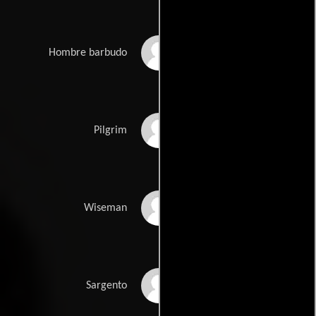
Richard Hurndall
Hombre barbudo
Peter Copley
Pilgrim
Geoffrey Bayldon
Wiseman
Jerold Wells
Sargento