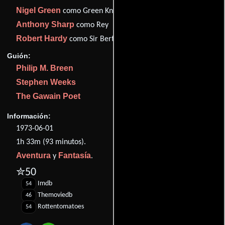
Nigel Green
como Green Knight
Anthony Sharp
como Rey
Robert Hardy
como Sir Bertilak
Guión:
Philip M. Breen
Stephen Weeks
The Gawain Poet
Información:
1973-06-01
1h 33m (93 minutos).
Aventura
Fantasía
y
.
✮50
Imdb
54
Themoviedb
46
Rottentomatoes
54