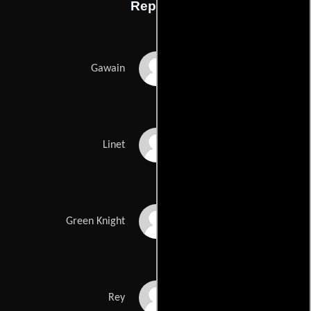
Reparto
Murray Head
Gawain
Ciaran Madden
Linet
Nigel Green
Green Knight
Anthony Sharp
Rey