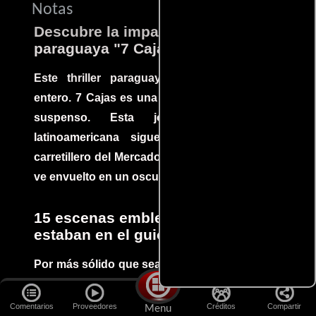
Notas
Descubre la impactante película
paraguaya "7 Cajas"
Este thriller paraguayo cautivó al mundo
entero. 7 Cajas es una explosión de acción y
suspenso. Esta joya cinematográfica
latinoamericana sigue la historia de un
carretillero del Mercado 4 de Asunción que se
ve envuelto en un oscuro mundo de crimen
15 escenas emblemáticas que no
estaban en el guion
Por más sólido que sea un guión siempre hay
espacio para que improvisaciones que se dan
durante el rodaje de determinadas escenas
Comentarios
Proveedores
Créditos
Compartir
Menu