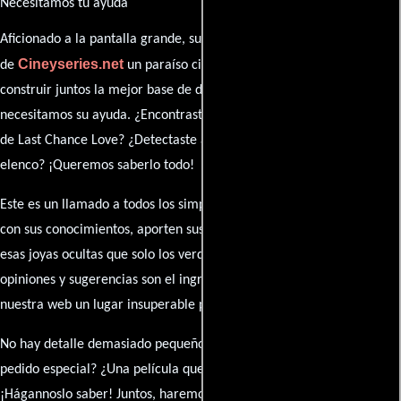
Necesitamos tu ayuda
Aficionado a la pantalla grande, su participación es clave para hacer
Cineyseries.net
de
un paraíso cinéfilo completo. Queremos
construir juntos la mejor base de datos cinematográfica, pero
necesitamos su ayuda. ¿Encontraste algún dato faltante en la ficha
de Last Chance Love? ¿Detectaste algún error en la sinopsis o el
elenco? ¡Queremos saberlo todo!
Este es un llamado a todos los simpatizantes del cine: contribuyan
con sus conocimientos, aporten sus descubrimientos y compartan
esas joyas ocultas que solo los verdaderos fanáticos conocen. Sus
opiniones y sugerencias son el ingrediente secreto que hará de
nuestra web un lugar insuperable para los amantes del celuloide.
No hay detalle demasiado pequeño ni opinión insignificante. ¿Algún
pedido especial? ¿Una película que sueñas con ver reseñada?
¡Hágannoslo saber! Juntos, haremos de esta comunidad el epicentro