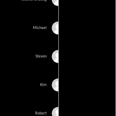
Tyrone Power Jr.
Michael
Brett Stimely
Steven
Ankie Beilke
Kim
Billy Campbell
Robert