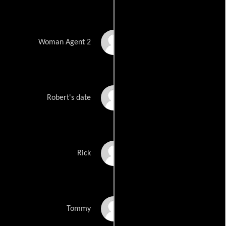
Tracey Evans
Woman Agent 2
Candice Gaylord
Robert's date
Mark King
Rick
Sam Koa
Tommy