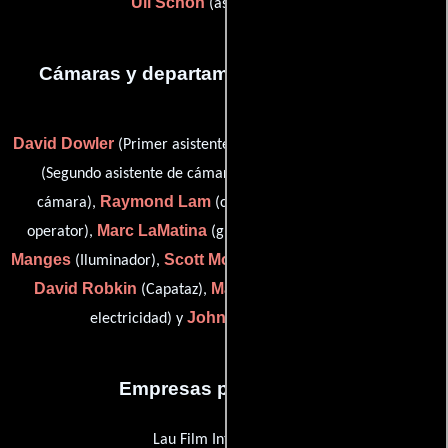
Uli Schön
(assistant cutter)
Cámaras y departamento de electricidad
David Dowler
Laura Goldberg
(Primer asistente de cámara),
Sam Koa
(Segundo asistente de cámara),
(Asistente de
Raymond Lam
cámara),
(camera operator / steadicam
Marc LaMatina
Eric
operator),
(grip (as Mark Lamintina)),
Manges
Scott Moody
(Iluminador),
(Asistente de electricidad),
David Robkin
Martin Schwarz
(Capataz),
(Asistente de
John Wilcox
electricidad) y
(key gaffer)
Empresas productoras
Lau Film International