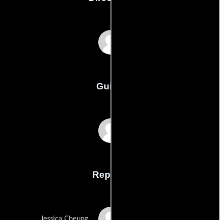
Ankie Lau
Guión
Ankie Laus
Reparto
Ankie Lau
Jessica Cheung