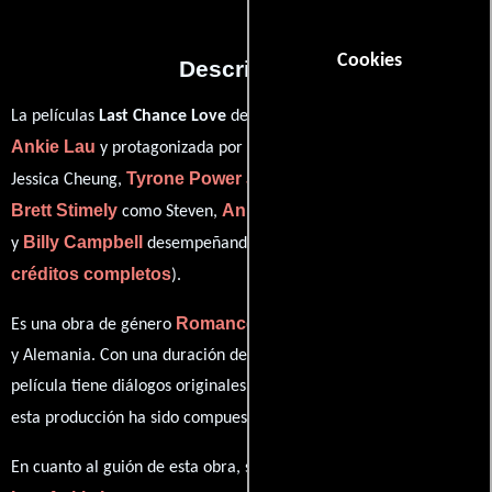
Cookies
Descripción
La películas
Last Chance Love
del año 1997, está dirigida por
Ankie Lau
Ankie Lau
y protagonizada por
quien interpreta a
Tyrone Power Jr.
Jessica Cheung,
en el papel de Michael,
Brett Stimely
Ankie Beilke
como Steven,
personificando a Kim
Billy Campbell
ver
y
desempeñando el papel de Robert (
créditos completos
).
Romance
Drama
Es una obra de género
y
producida en EE.UU.
y Alemania. Con una duración de 1h 35m (95 minutos), esta
película tiene diálogos originales en
Inglés
. La banda sonora para
Stephan von Hase
esta producción ha sido compuesta por
.
Ankie
En cuanto al guión de esta obra, se encuentra a cargo de