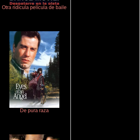
Otra ridícula película de baile
Crimen sin perdón
De pura raza
Salón de belleza