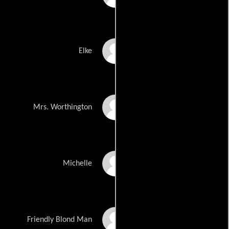
Dey Young
Elke
Sharon Farrell
Mrs. Worthington
Audrey Landers
Michelle
Thomas Adämmer
Friendly Blond Man