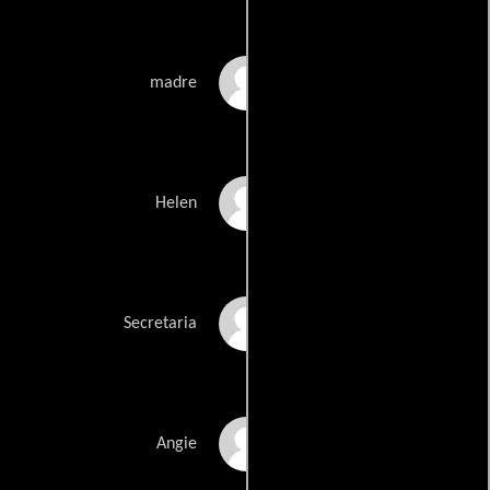
Suen Lai
madre
Debbie Lam
Helen
Julianne Lau
Secretaria
Agnes K. Luk
Angie