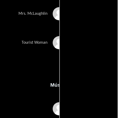
Sue Valentine
Mrs. McLaughlin
Mecki Venjakob
Tourist Woman
Música
Stephan von Hase