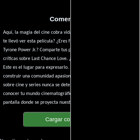
Comentarios
Aquí, la magia del cine cobra vida a través de tus opiniones. ¿Qué
te llevó ver esta película? ¿Eres fan de Ankie Lau, Ankie Lau o
Tyrone Power Jr.? Comparte tus pensamientos, emociones y
críticas sobre Last Chance Love. ¿Te hizo reír, llorar o reflexionar?
Este es el lugar para expresarlo. ¡No te guardes nada! Queremos
construir una comunidad apasionada donde la conversación
sobre cine y series nunca se detenga. Únete a la charla y déjanos
conocer tu mundo cinematográfico. ¡Los comentarios son la
pantalla donde se proyecta nuestra diversidad de opiniones!
Cargar comentarios