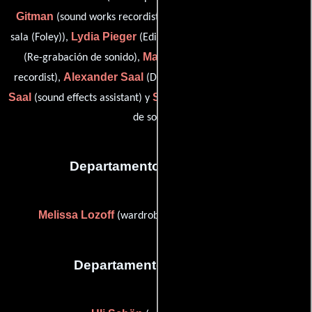
Gitman
Cynthia Merrill
(sound works recordist),
(Efectos de
Lydia Pieger
Hubertus Rath
sala (Foley)),
(Editor de sonido),
Mark Roberts
(Re-grabación de sonido),
(assistant sound
Alexander Saal
Christian
recordist),
(Diseñador de sonido),
Saal
Stephan von Hase
(sound effects assistant) y
(Mezclador
de sonido)
Departamento de vestuario
Melissa Lozoff
(wardrobe (as Melissa Thompson))
Departamento de editorial