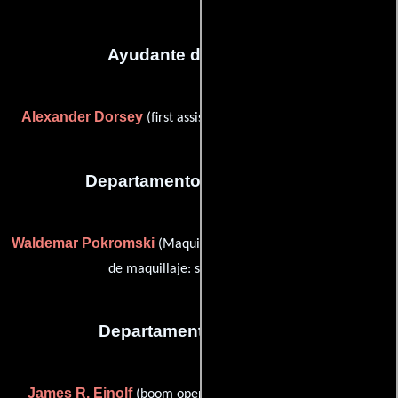
Ayudante de dirección
Alexander Dorsey
(first assistant director (as Alex Dorsey))
Departamento de maquillaje
Waldemar Pokromski
Dorith Thies
(Maquilladora) y
(Artista
de maquillaje: segunda unidad)
Departamento de sonido
James R. Einolf
Mike
(boom operator (as James Einolf)),