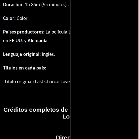
Duración:
1h 35m (95 minutos) .
Color:
Color
Paises productores:
La película Last Chance Love fué producida
en
EE.UU.
y
Alemania
Lenguaje original:
Inglés
.
Títulos en cada país:
Título original:
Last Chance Love
Créditos completos de la película Last Chance
Love
Dirección