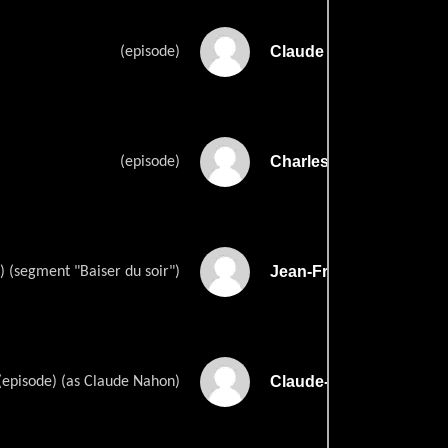
Claude Berris
(episode)
Charles L. Bitschs
(episode)
Jean-François Haudur
 (segment "Baiser du soir")
Claude-Jean Philippes
(episode) (as Claude Nahon)