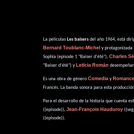
La películas
Les baisers
del año 1964, está dir
Bernard Toublanc-Michel
y protagonizada
Charles Sé
Sophia (episode 1 "Baiser d'été"),
Letícia Román
"Baiser d'été") y
desempeñando
Comedia
Romanc
Es una obra de género
y
Francés
. La banda sonora para esta producció
Para el desarrollo de la historia que cuenta 
Jean-François Hauduroy
((episode)),
((seg
((episode)).