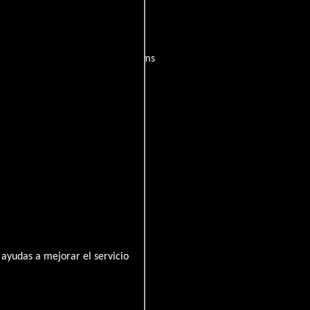
películas
ogo de
y encuentra films
entre disponible
ayudas a mejorar el servicio