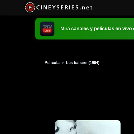
Mira canales y películas en vivo
Película
Les baisers (1964)
>