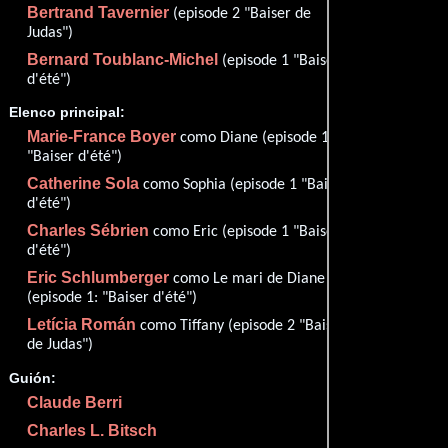
Bertrand Tavernier
(episode 2 "Baiser de
Imdb
63
Judas")
Bernard Toublanc-Michel
(episode 1 "Baiser
d'été")
Elenco principal:
Proveedores
Marie-France Boyer
como Diane (episode 1
"Baiser d'été")
Catherine Sola
como Sophia (episode 1 "Baiser
d'été")
Charles Sébrien
como Eric (episode 1 "Baiser
d'été")
Eric Schlumberger
como Le mari de Diane
(episode 1: "Baiser d'été")
Letícia Román
como Tiffany (episode 2 "Baiser
de Judas")
Guión:
Claude Berri
Charles L. Bitsch