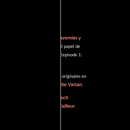
nçois Hauduroy
Bertrand Tavernier
,
y
Catherine Sola
er d'été"),
en el papel de
rsonificando a Le mari de Diane (episode 1:
completos
).
s), esta película tiene diálogos originales en
Swingle
René Urtreger
Eddie Vartan
,
y
.
erri
Charles L. Bitsch
((episode)),
Roger Tailleur
e) (as Claude Nahon)) y