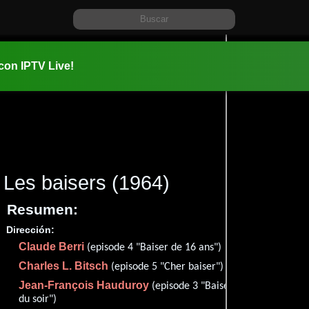
 con IPTV Live!
Les baisers
(1964)
Resumen:
Dirección:
Información:
Claude Berri
1964-05-1
(episode 4 "Baiser de 16 ans")
Charles L. Bitsch
1h 37m (97
(episode 5 "Cher baiser")
Comedia
Jean-François Hauduroy
(episode 3 "Baiser
du soir")
✮63