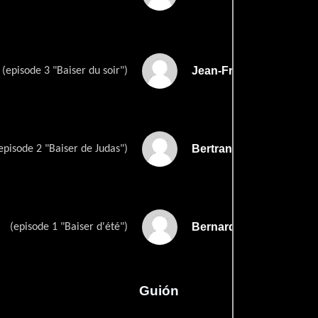
Jean-François Haudur
(episode 3 "Baiser du soir")
Bertrand Tavernier
episode 2 "Baiser de Judas")
Bernard Toublanc-Mich
(episode 1 "Baiser d'été")
Guión