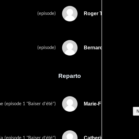
Roger Tailleurs
(episode)
Bernard Toublanc-Mich
(episode)
Reparto
Marie-France Boyer
e (episode 1 "Baiser d'été")
Catherine Sola
a (episode 1 "Baiser d'été")