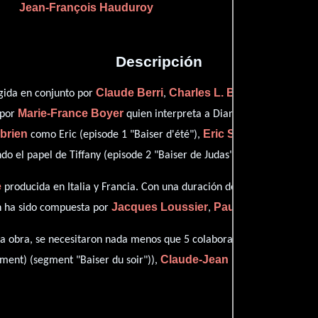
Jean-François Hauduroy
Descripción
Claude Berri
Charles L. Bitsch
Jean-Fra
igida en conjunto por
,
,
Marie-France Boyer
 por
quien interpreta a Diane (episode 1 "Bais
brien
Eric Schlumberger
como Eric (episode 1 "Baiser d'été"),
pe
ver créditos 
 el papel de Tiffany (episode 2 "Baiser de Judas") (
e
producida en Italia y Francia. Con una duración de 1h 37m (97 minuto
Jacques Loussier
Paul Misraki
Ward 
n ha sido compuesta por
,
,
Claude B
esta obra, se necesitaron nada menos que 5 colaboraciones.
Claude-Jean Philippe
ment) (segment "Baiser du soir")),
((episod