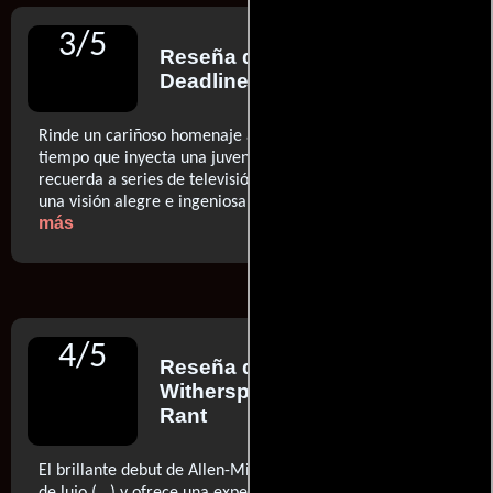
3
/
5
Reseña de
Anna Smith
para
Deadline
Rinde un cariñoso homenaje a sus predecesoras, al
tiempo que inyecta una juvenil energía británica que
recuerda a series de televisión como 'Skins', ofreciendo
..ver
una visión alegre e ingeniosa de la vida y el amor
más
4
/
5
Reseña de
Patrice
Witherspoon
para Screen
Rant
El brillante debut de Allen-Miller cuenta con un reparto