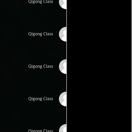
Colleen Allen
Qigong Class
Beri Allen-Miller
Qigong Class
Josie Coster
Qigong Class
Sharan Hunjan
Qigong Class
Elizabeth Grunberger
Qigong Class