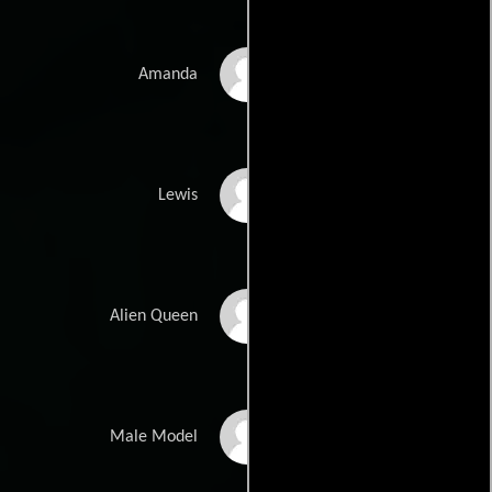
Yasmin Al-Khudhairi
Amanda
Aaron Chetty
Lewis
Soph Galustian
Alien Queen
Fredrik Ferrier
Male Model