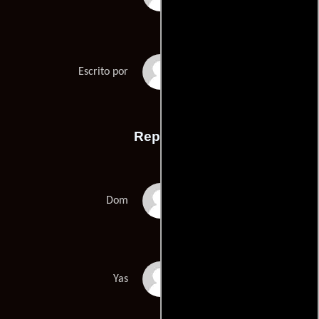
Tom Melias
Escrito por
Reparto
David Jonsson
Dom
Vivian Oparah
Yas