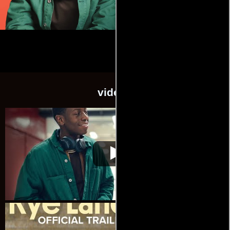
videos
Rye Lane: Un amor
Video de la película Rye Lane: Un
2023-
inesperado
amor inesperado
01-23