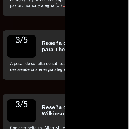
de lujo (...) y ofrece una experiencia fascinante llena de
..ver más
pasión, humor y alegría (...)
3
/
5
Reseña de
Peter Bradshaw
para The Guardian
A pesar de su falta de sutileza e ironía, la película
..ver más
desprende una energía alegre y positiva (...)
3
/
5
Reseña de
Amber
Wilkinson
para Screendaily
Con esta película, Allen-Miller logra el Santo Grial de