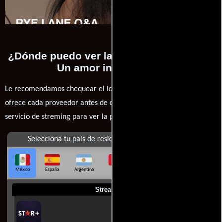
¿Dónde puedo ver la películas Rye Lane:
Un amor inesperado?
Le recomendamos chequear el idioma, doblaje o subtítulos que
ofrece cada proveedor antes de comprar, alquilar o contratar un
servicio de streming para ver la películas.
Selecciona tu país de residencia
México
España
Argentina
Perú
Colombia
Chile
Ecuador
Streaming