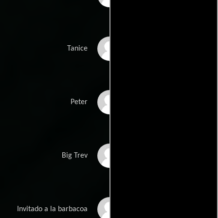
Llewella Gideon
Tanice
Gary Beadle
Peter
Delroy Brown
Big Trev
Dipali Limbachia
Invitado a la barbacoa