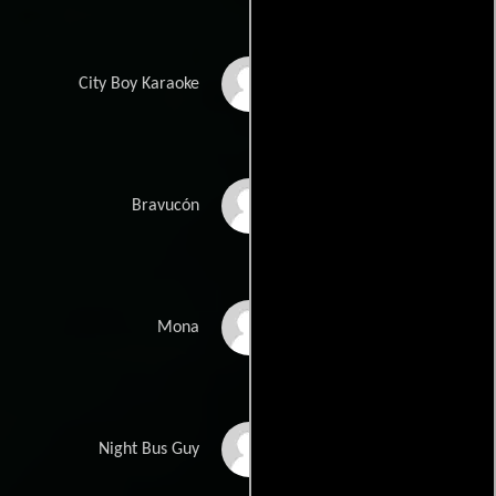
George Taylor
City Boy Karaoke
Scott Hillier
Bravucón
Omari Douglas
Mona
Troy Hewitt
Night Bus Guy