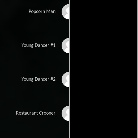
Amir Jamal
Popcorn Man
Sophie
Young Dancer #1
Alexis
Young Dancer #2
Munya Chawawa
Restaurant Crooner