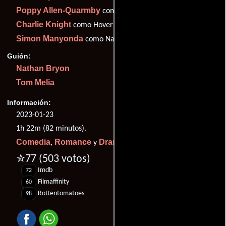
Poppy Allen-Quarmby
como Cass
Charlie Knight
como Hoverboard Guy
Simon Manyonda
como Nathan
Guión:
Nathan Bryon
Tom Melia
Información:
2023-01-23
1h 22m (82 minutos).
Comedia
Romance
Drama
,
y
.
✮77
(503 votos)
Imdb
72
Filmaffinity
60
Rottentomatoes
98