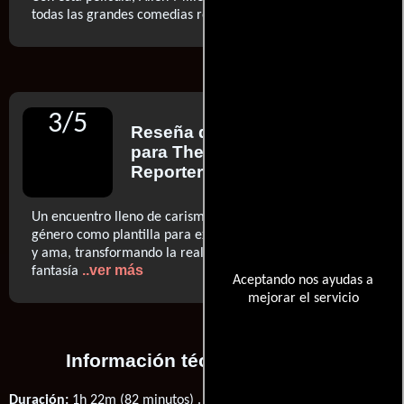
..ver más
todas las grandes comedias románticas
3
/
5
Reseña de
Jordan Mintzer
para The Hollywood
Reporter
Un encuentro lleno de carisma (...) Allen-Miller utiliza el
género como plantilla para explorar las cosas que conoce
y ama, transformando la realidad en una descarada
..ver más
fantasía
Aceptando nos ayudas a
mejorar el servicio
Información técnica y general
Duración:
1h 22m (82 minutos) .