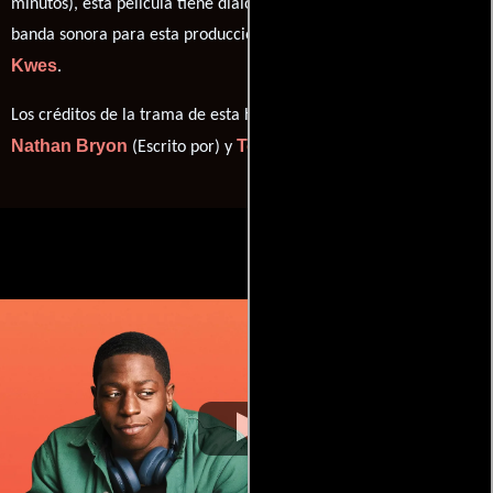
minutos), esta película tiene diálogos originales en
Inglés
. La
banda sonora para esta producción ha sido compuesta por
Kwes
.
Los créditos de la trama de esta historia están divididos entre
Nathan Bryon
Tom Melia
(Escrito por) y
(Escrito por).