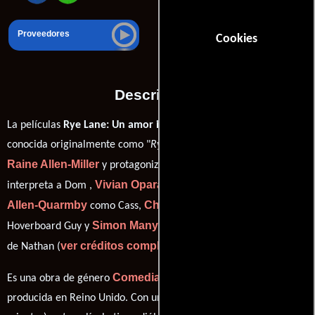
Proveedores
Cookies
Descripción
La películas
Rye Lane: Un amor inesperado
del año 2023,
conocida originalmente como "
Rye Lane
", está dirigida por
Raine Allen-Miller
David Jonsson
y protagonizada por
quien
Vivian Oparah
Poppy
interpreta a Dom ,
en el papel de Yas,
Allen-Quarmby
Charlie Knight
como Cass,
personificando a
Simon Manyonda
Hoverboard Guy y
desempeñando el papel
ver créditos completos
de Nathan (
).
Comedia
Romance
Drama
Es una obra de género
,
y
producida en Reino Unido. Con una duración de 1h 22m (82