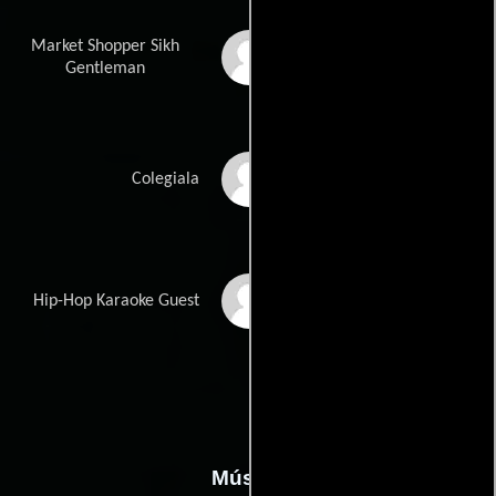
Market Shopper Sikh
Bikramjit Gurm
Gentleman
Esme Allen-Quarmby
Colegiala
Anastasia Zabarchuk
Hip-Hop Karaoke Guest
Música