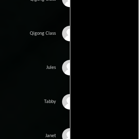
Peter Braddock
Qigong Class
Malcolm Atobrah
Jules
Alice Hewkin
Tabby
Marva Alexander
Janet