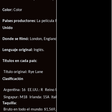
Color:
Color
Paises productores:
La película Rye Lane fué producida en
Reino
Unido
Donde se filmó:
London, England, UK.
Lenguaje original:
Inglés
.
Títulos en cada país:
Título original:
Rye Lane
Clasificación
Argentina: 16
EE.UU.: R
Reino Unido: 15
Brasil: 14
Singapur: M18
Irlanda: 15A
Italia: VM16
Canadá: TV-MA
Taquilla:
Bruto en todo el mundo: $1,569,407