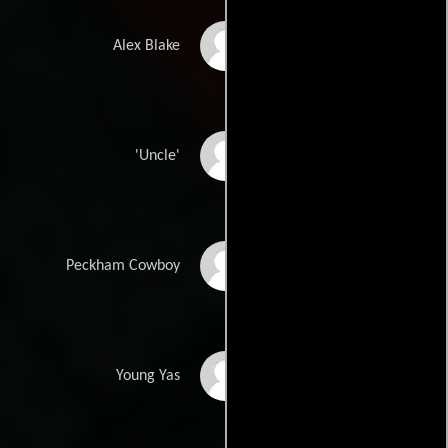
Alex Blake
Alex Blake
Levi Roots
'Uncle'
Paul Jordan
Peckham Cowboy
Eliah Ibazebo
Young Yas