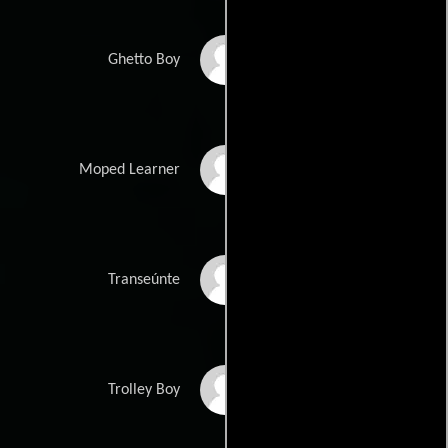
Ghetto Boy
Ghetto Boy
Cain Aiden
Moped Learner
Omar Alboukharey
Transeúnte
Ronan Doyle
Trolley Boy