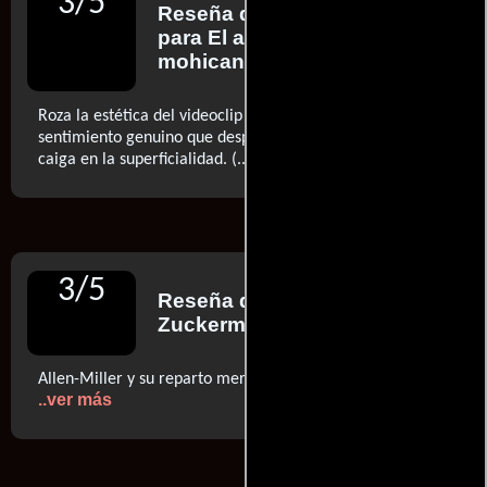
3
/
5
Reseña de
Ignacio Navarro
para El antepenúltimo
mohicano
Roza la estética del videoclip (…) sin embargo el
sentimiento genuino que desprende la película evita que
..ver más
caiga en la superficialidad. (...)
3
/
5
Reseña de
Esther
Zuckerman
para IndieWire
Allen-Miller y su reparto merecen con creces tu atención
..ver más