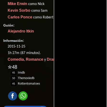
Mike Erwin
como Nick
Kevin Sorbo
como Sam
Carlos Ponce
como Robert
Guión:
Alejandro Itkin
Información:
2015-11-25
1h 27m (87 minutos).
Comedia
Romance
Drama
,
y
.
✮48
Imdb
45
Themoviedb
50
Rottentomatoes
45