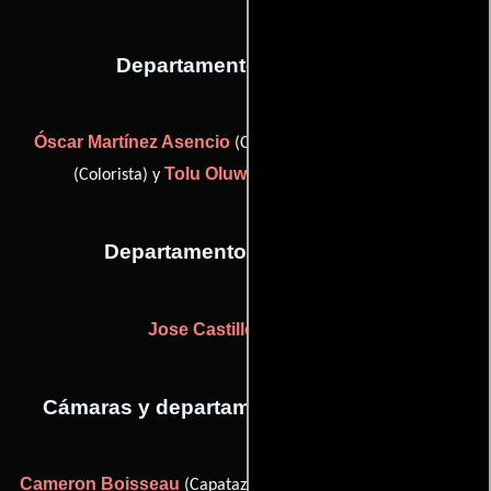
Departamento de editorial
Óscar Martínez Asencio
Patrick Desfayes
(Colorista),
Tolu Oluwadiya
(Colorista) y
(Editor asistente)
Departamento de transporte
Jose Castillo
(Conductor)
Cámaras y departamento de electricidad
Cameron Boisseau
John Cassidy
(Capataz),
(Asistente de