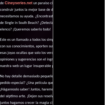
Cineyseries.net
de
un paraíso cinéfilo completo. Queremos
construir juntos la mejor base de datos cinematográfica, pero
necesitamos su ayuda. ¿Encontraste algún dato faltante en la ficha
de Single in South Beach? ¿Detectaste algún error en la sinopsis o el
elenco? ¡Queremos saberlo todo!
Este es un llamado a todos los simpatizantes del cine: contribuyan
con sus conocimientos, aporten sus descubrimientos y compartan
esas joyas ocultas que solo los verdaderos fanáticos conocen. Sus
opiniones y sugerencias son el ingrediente secreto que hará de
nuestra web un lugar insuperable para los amantes del celuloide.
No hay detalle demasiado pequeño ni opinión insignificante. ¿Algún
pedido especial? ¿Una película que sueñas con ver reseñada?
¡Hágannoslo saber! Juntos, haremos de esta comunidad el epicentro
caja de comentarios
del séptimo arte. ¡Dejen sus reseña en la
y
juntos hagamos crecer la magia cinematográfica!