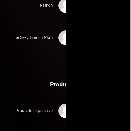
Edwin Negron
Patron
Ron Shimshilashvili
The Sexy French Man
Producción
Ed Arenas
Productor ejecutivo