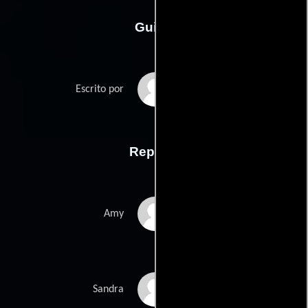
Guión
Alejandro Itkins
Escrito por
Reparto
Haley Webb
Amy
Tinsel Korey
Sandra