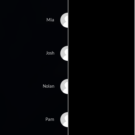
Lela Elam
Mia
David James
Josh
Stephane Kay
Nolan
Laura Petersen
Pam