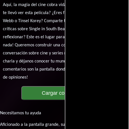
Aquí, la magia del cine cobra vida a través de tus opiniones. ¿Qué
te llevó ver esta película? ¿Eres fan de Alejandro Itkin, Haley
Webb o Tinsel Korey? Comparte tus pensamientos, emociones y
críticas sobre Single in South Beach. ¿Te hizo reír, llorar o
reflexionar? Este es el lugar para expresarlo. ¡No te guardes
nada! Queremos construir una comunidad apasionada donde la
conversación sobre cine y series nunca se detenga. Únete a la
charla y déjanos conocer tu mundo cinematográfico. ¡Los
comentarios son la pantalla donde se proyecta nuestra diversidad
de opiniones!
Cargar comentarios
Necesitamos tu ayuda
Aficionado a la pantalla grande, su participación es clave para hacer