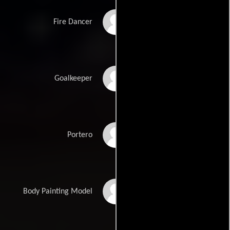
Julian Campolo
Fire Dancer
Daniel Rosembach
Goalkeeper
Jean Julicover
Portero
Karina Vera
Body Painting Model