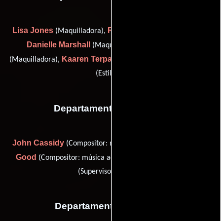
Lisa Jones
Rory Lee
(Maquilladora),
(Jefe de maquillaje),
Danielle Marshall
Alexis Renny
(Maquilladora),
Kaaren Terpack
Michel Willard
(Maquilladora),
(Estilista) y
(Estilista)
Departamento de musica
John Cassidy
Andrew M.
(Compositor: música adicional),
Good
Mark Hinebrook
(Compositor: música adicional) y
(Supervisor musical)
Departamento de sonido