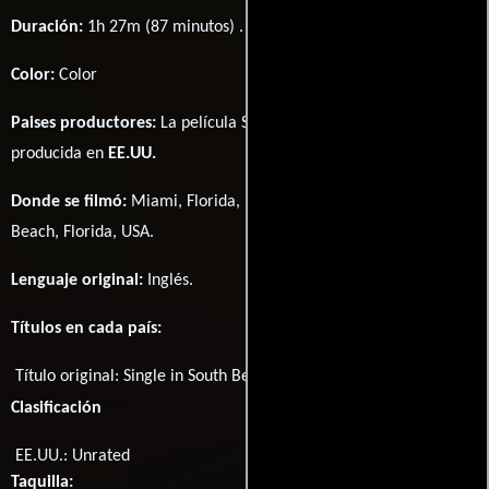
Duración:
1h 27m (87 minutos) .
Color:
Color
Paises productores:
La película Single in South Beach fué
producida en
EE.UU.
Donde se filmó:
Miami, Florida, USA y South Beach, Miami
Beach, Florida, USA.
Lenguaje original:
Inglés
.
Títulos en cada país:
Título original:
Single in South Beach
Clasificación
EE.UU.: Unrated
Taquilla: