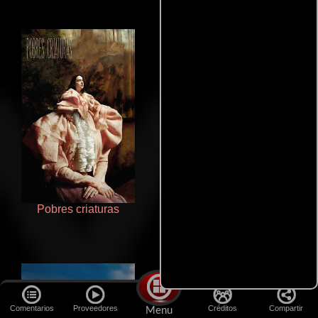
Pobres criaturas
Un verano inolvidable
Comentarios
Proveedores
Créditos
Compartir
Menu