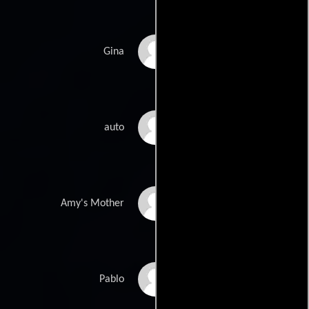
Alex McKenna
Gina
Jessica Sutta
auto
Wendy Michaels
Amy's Mother
Jason Canela
Pablo