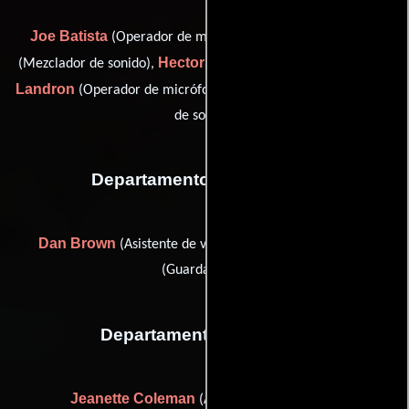
Joe Batista
Mark Hinebrook
(Operador de micrófono),
Hector Morales
Ivan
(Mezclador de sonido),
(Mix Engineer),
Landron
Nicolás Volonté
(Operador de micrófono) y
(Editor
de sonido)
Departamento de vestuario
Dan Brown
Alec Smiroldo
(Asistente de vestuario) y
(Guardarropa)
Departamento de reparto
Jeanette Coleman
(Asistente para casting)