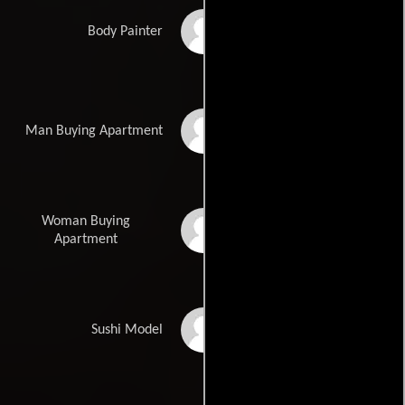
Erica Monroy
Body Painter
Howard Elfman
Man Buying Apartment
Woman Buying
Donna Preudhomme
Apartment
Elizabeth Rapplean
Sushi Model