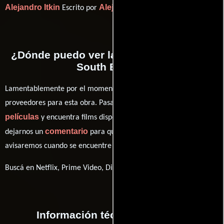
Alejandro Itkin
Alejandro Itkin
Escrito por
(Escrito por).
¿Dónde puedo ver la películas Single in
South Beach?
Lamentablemente por el momento no contamos con enlaces a
proveedores para esta obra. Pasa por nuestro catálogo de
películas
y encuentra films disponibles. También puedes
comentario
dejarnos un
para que le demos prioridad y te
avisaremos cuando se encuentre disponible
Buscá en Netflix, Prime Video, Disney+
Información técnica y general