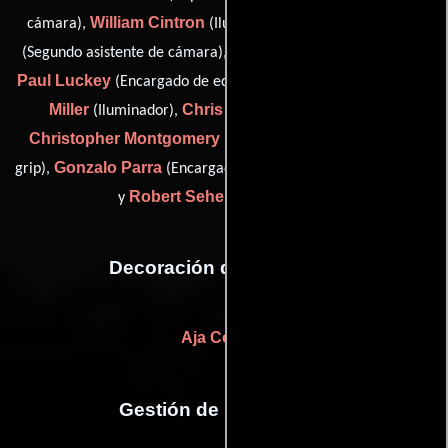
William Cintron
Diana Eguizabal
cámara),
(Iluminador),
Carlos Gomez
(Segundo asistente de cámara),
(Iluminador),
Paul Luckey
Omar
(Encargado de equipamiento de cámara),
Miller
Chris Montgomery
(Iluminador),
(Asistente),
Christopher Montgomery
(grip (as Chris Montgomery) /
Gonzalo Parra
grip),
(Encargado de equipamiento de cámara)
Robert Seher
y
(Camarógrafo)
Decoración de escenario
Aja Cooper
Gestión de producción