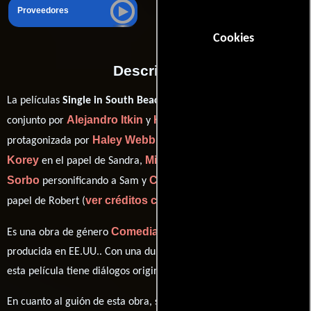
Proveedores
Cookies
Descripción
La películas
Single in South Beach
del año 2015, está dirigida en
Alejandro Itkin
Hunter Carson
conjunto por
y
y
Haley Webb
Tinsel
protagonizada por
quien interpreta a Amy,
Korey
Mike Erwin
Kevin
en el papel de Sandra,
como Nick,
Sorbo
Carlos Ponce
personificando a Sam y
desempeñando el
ver créditos completos
papel de Robert (
).
Comedia
Romance
Drama
Es una obra de género
,
y
producida en EE.UU.. Con una duración de 1h 27m (87 minutos),
esta película tiene diálogos originales en
Inglés
.
En cuanto al guión de esta obra, se encuentra a cargo de