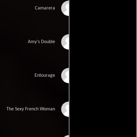
Mire Ximetta
Camarera
Roxana Morales
Amy's Double
Paul Aldane'e
Entourage
Andrea Conte
The Sexy French Woman