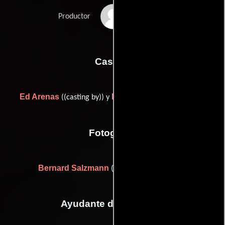
Kevin Sorbo
Productor
Casting
Ed Arenas
Ellen Jacoby
((casting by)) y
((casting by))
Fotografia
Bernard Salzmann
(Director de fotografía)
Ayudante de dirección