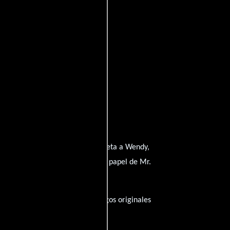
sanna Arquette
quien interpreta a Wendy,
glas Hedge
desempeñando el papel de Mr.
tos), esta película tiene diálogos originales