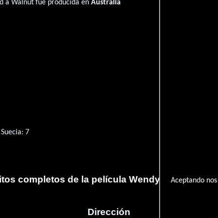
d a Walnut fué producida en
Australia
Suecia: 7
itos completos de la película Wendy Cracked a W
Aceptando nos 
Dirección