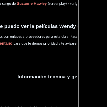
Suzanne Hawley
Suzan
 a cargo de
(screenplay) / (original story)
 puedo ver la películas Wendy Cracked a 
con enlaces a proveedores para esta obra. Pasa por nuestro catál
entario
para que le demos prioridad y te avisaremos cuando se encu
Información técnica y general