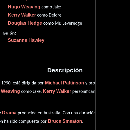
Imdb
51
Hugo Weaving
como Jake
Kerry Walker
como Deidre
Douglas Hedge
como Mr. Leveredge
Guión:
Proveedores
Suzanne Hawley
Descripción
Michael Pattinson
Ro
 1990, está dirigida por
y protagonizada por
 Weaving
Kerry Walker
Dou
como Jake,
personificando a Deidre y
Drama
y
producida en Australia. Con una duración de 1h 24m (84 minu
Bruce Smeaton
ión ha sido compuesta por
.