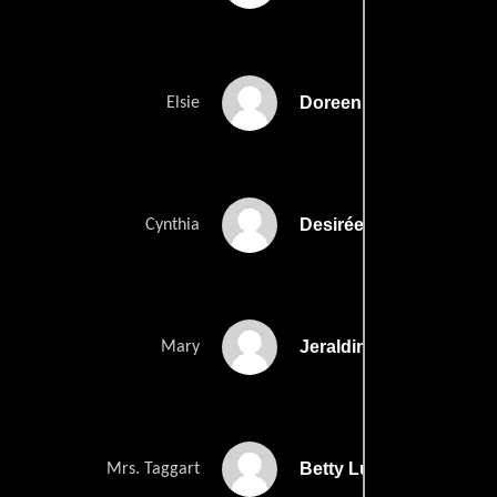
Doreen Warburton
Elsie
Desirée Smith
Cynthia
Jeraldine Sylbing
Mary
Betty Lucas
Mrs. Taggart