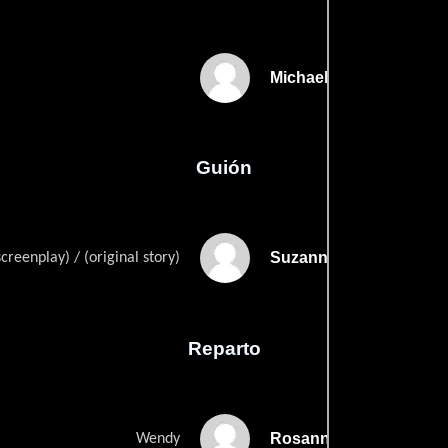
Michael Pattinson
Guión
Suzanne Hawleys
screenplay) / (original story)
Reparto
Rosanna Arquette
Wendy