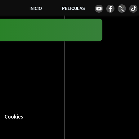
INICIO
PELICULAS
2
Cookies
 minutos).
Romance
Drama
y
.