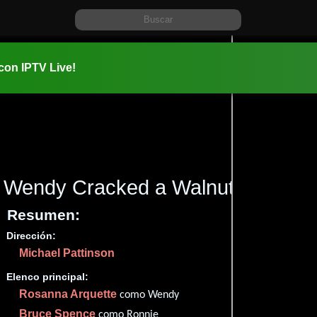
 con IPTV Live!
Wendy Cracked a Walnut
(1990)
Resumen:
Dirección:
Información:
Michael Pattinson
1990-08-0
1h 24m (84
Elenco principal:
Fantasía
,
Rosanna Arquette
como Wendy
✮51
Bruce Spence
como Ronnie