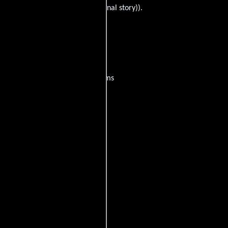
ne Hawley
((screenplay) / (original story)).
Walnut?
películas
ogo de
y encuentra films
entre disponible