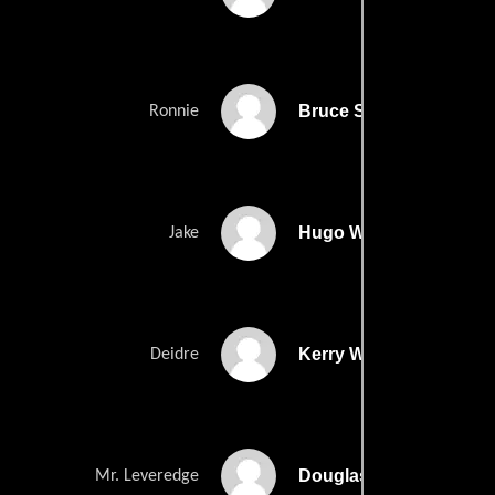
Bruce Spence
Ronnie
Hugo Weaving
Jake
Kerry Walker
Deidre
Douglas Hedge
Mr. Leveredge