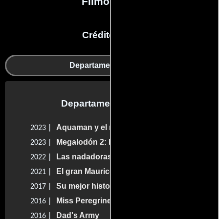
Filmografía
Créditos en:
Departamento de arte
Departamento de arte
Aquaman y el reino perdido
2023 |
Megalodón 2: El gran abismo
2023 |
Las nadadoras
2022 |
El gran Maurice
2021 |
Su mejor historia
2017 |
Miss Peregrine y los niños peculiares
2016 |
Dad's Army
2016 |