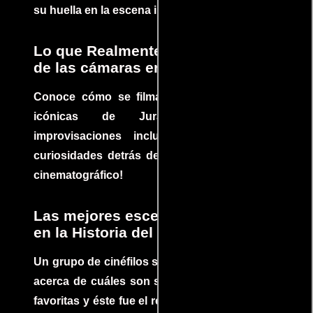
su huella en la escena internacional.
Lo que Realmente Sucedió detrás
de las cámaras en Jurassic Park
Conoce cómo se filmaron algunas escenas
icónicas de Jurassic Park, con
improvisaciones incluidas. ¡Descubre las
curiosidades detrás del rodaje de un clásico
cinematográfico!
Las mejores escenas de acción
en la Historia del cine
Un grupo de cinéfilos se juntaron para debatir
acerca de cuáles son sus escenas de acción
favoritas y éste fue el resultado. No te pierdas