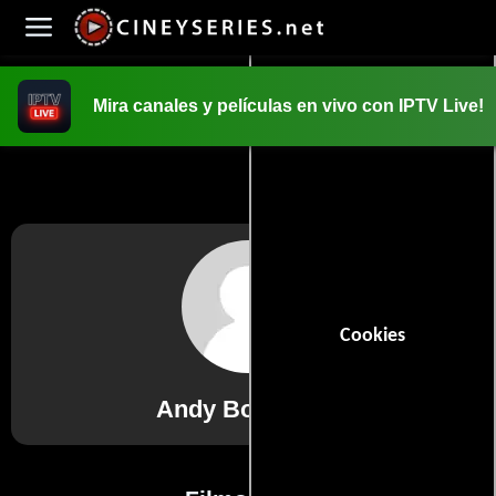
Mira canales y películas en vivo con IPTV Live!
INICIO
PELICULAS
Cookies
Andy Bottomley