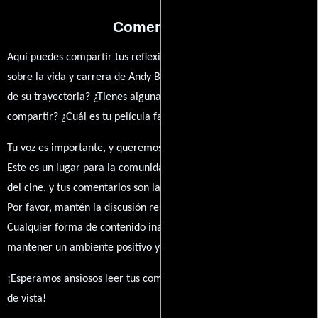
Comentarios
Aquí puedes compartir tus reflexiones, anécdotas y opiniones
sobre la vida y carrera de Andy Bottomley. ¿Qué te ha inspirado
de su trayectoria? ¿Tienes alguna anécdota personal que desees
compartir? ¿Cuál es tu película favorita en la que ha participado?
Tu voz es importante, y queremos escuchar tus pensamientos.
Este es un lugar para la comunidad de admiradores y amantes
del cine, y tus comentarios son la esencia de esta conversación.
Por favor, mantén la discusión respetuosa y constructiva.
Cualquier forma de contenido inapropiado será eliminado para
mantener un ambiente positivo y enriquecedor para todos.
¡Esperamos ansiosos leer tus comentarios y conocer tus puntos
de vista!