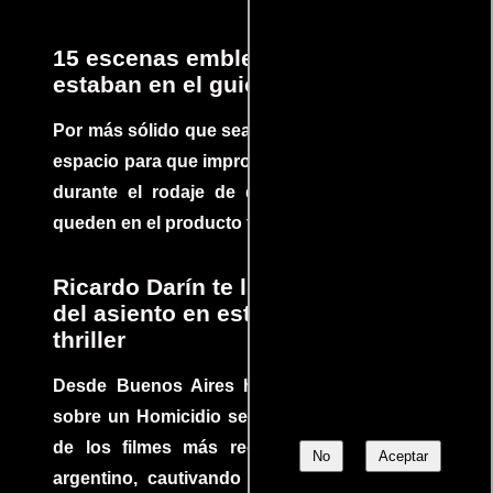
15 escenas emblemáticas que no
estaban en el guion
Por más sólido que sea un guión siempre hay
espacio para que improvisaciones que se dan
durante el rodaje de determinadas escenas
queden en el producto final.
Ricardo Darín te llevará al borde
del asiento en este increíble
thriller
Desde Buenos Aires hasta el mundo, Tesis
sobre un Homicidio se ha convertido en uno
de los filmes más recomendados del cine
No
Aceptar
argentino, cautivando audiencias y dejando