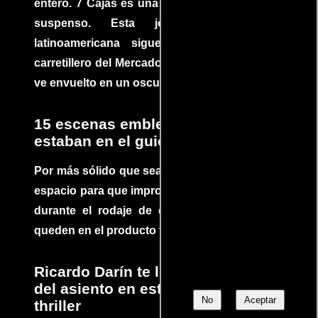
entero. 7 Cajas es una explosión de acción y
suspenso. Esta joya cinematográfica
latinoamericana sigue la historia de un
carretillero del Mercado 4 de Asunción que se
ve envuelto en un oscuro mundo de crimen
15 escenas emblemáticas que no
estaban en el guion
Por más sólido que sea un guión siempre hay
espacio para que improvisaciones que se dan
durante el rodaje de determinadas escenas
queden en el producto final.
Ricardo Darín te llevará al borde
del asiento en este increíble
No
Aceptar
thriller