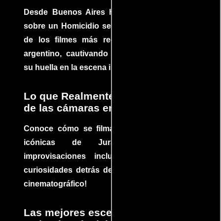
Desde Buenos Aires hasta el mundo, Tesis
sobre un Homicidio se ha convertido en uno
de los filmes más recomendados del cine
argentino, cautivando audiencias y dejando
su huella en la escena internacional.
Lo que Realmente Sucedió detrás
de las cámaras en Jurassic Park
Conoce cómo se filmaron algunas escenas
icónicas de Jurassic Park, con
improvisaciones incluidas. ¡Descubre las
curiosidades detrás del rodaje de un clásico
cinematográfico!
Las mejores escenas de acción