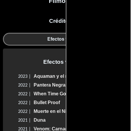
Filmografía
Créditos en:
Efectos visuales
Efectos visuales
Aquaman y el reino perdido
2023 |
Pantera Negra: Wakanda por siempre
2022 |
When Time Got Louder
2022 |
Bullet Proof
2022 |
Muerte en el Nilo
2022 |
Duna
2021 |
Venom: Carnage liberado
2021 |