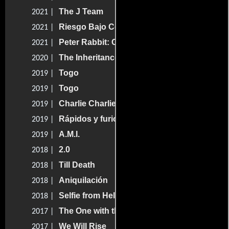
The J Team
2021 |
Riesgo Bajo Cero
2021 |
Peter Rabbit: Conejo En Fuga
2021 |
The Inheritance
2020 |
Togo
2019 |
Togo
2019 |
Charlie Charlie
2019 |
Rápidos y furiosos: Hobbs & Shaw
2019 |
A.M.I.
2019 |
2.0
2018 |
Till Death
2018 |
Aniquilación
2018 |
Selfie from Hell
2018 |
The One with the Baby Carrot
2017 |
We Will Rise
2017 |