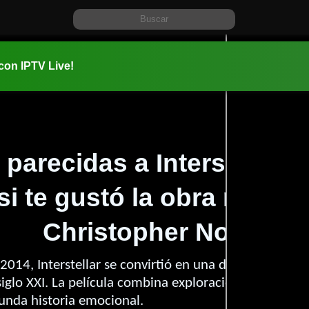
 con IPTV Live!
 parecidas a Interstellar
si te gustó la obra maest
Christopher Nolan
014, Interstellar se convirtió en una de las películas
iglo XXI. La película combina exploración espacial, fís
unda historia emocional.