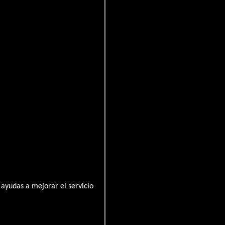
y Kubrick sigue una misión
 humana.
ayudas a mejorar el servicio