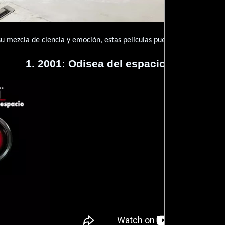
su mezcla de ciencia y emoción, estas películas pueden ofrecerte una 
1. 2001: Odisea del espacio (1968)