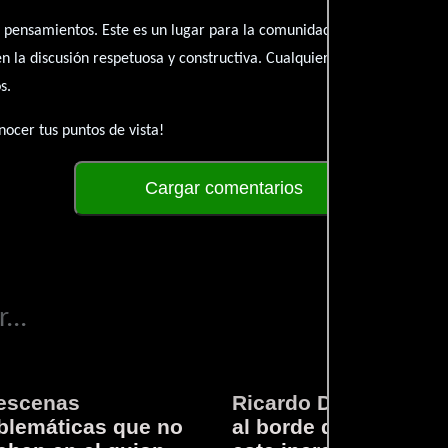
 pensamientos. Este es un lugar para la comunidad de admiradores y 
én la discusión respetuosa y constructiva. Cualquier forma de conte
s.
ocer tus puntos de vista!
Cargar comentarios
...
escenas
Ricardo Darín te llev
lemáticas que no
al borde del asiento 