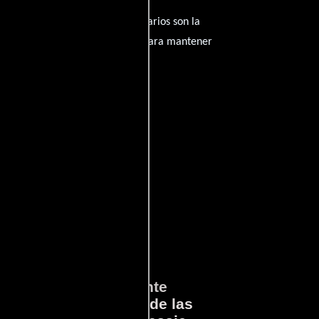
amantes del cine, y tus comentarios son la
nido inapropiado será eliminado para mantener
ará
Lo que Realmente
en
Sucedió detrás de las