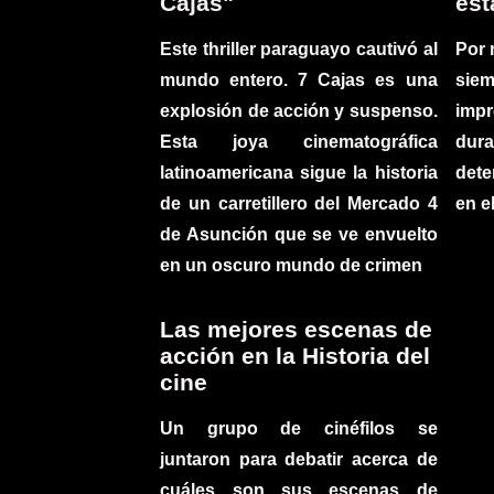
Cajas"
est
Este thriller paraguayo cautivó al
Por 
mundo entero. 7 Cajas es una
sie
explosión de acción y suspenso.
imp
Esta joya cinematográfica
du
latinoamericana sigue la historia
det
de un carretillero del Mercado 4
en e
de Asunción que se ve envuelto
en un oscuro mundo de crimen
Las mejores escenas de
acción en la Historia del
cine
Un grupo de cinéfilos se
juntaron para debatir acerca de
cuáles son sus escenas de