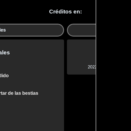
Créditos en:
les
Departa
ales
Departam
Sonic 2: La 
2022 |
dido
tar de las bestias