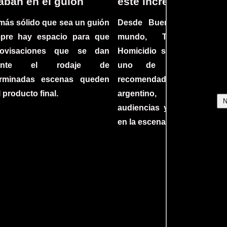
aban en el guion
este increíble thriller
más sólido que sea un guión
Desde Buenos Aires hast
mpre hay espacio para que
mundo, Tesis sobre
rovisaciones que se dan
Homicidio se ha converti
rante el rodaje de
uno de los filmes 
erminadas escenas queden
recomendados del c
l producto final.
argentino, cautiva
audiencias y dejando su h
en la escena internacional.