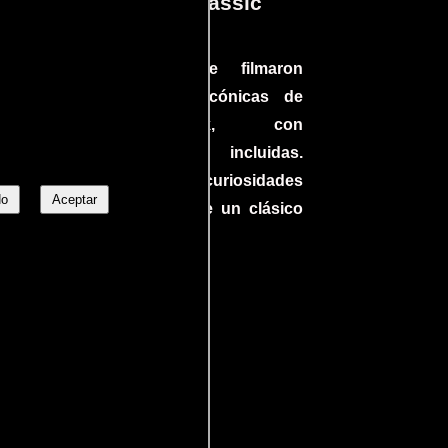
cámaras en Jurassic
Park
a el
Conoce cómo se filmaron
 un
algunas escenas icónicas de
do en
Jurassic Park, con
más
improvisaciones incluidas.
ine
¡Descubre las curiosidades
ndo
No
Aceptar
detrás del rodaje de un clásico
uella
cinematográfico!