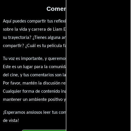
Comentarios
Aquí puedes compartir tus reflexiones, anécdotas y opiniones
sobre la vida y carrera de Liam Edwards. ¿Qué te ha inspirado de
su trayectoria? ¿Tienes alguna anécdota personal que desees
compartir? ¿Cuál es tu película favorita en la que ha participado?
Tu voz es importante, y queremos escuchar tus pensamientos.
Este es un lugar para la comunidad de admiradores y amantes
del cine, y tus comentarios son la esencia de esta conversación.
Por favor, mantén la discusión respetuosa y constructiva.
Cualquier forma de contenido inapropiado será eliminado para
mantener un ambiente positivo y enriquecedor para todos.
¡Esperamos ansiosos leer tus comentarios y conocer tus puntos
de vista!