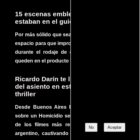
15 escenas emblemáticas que no
estaban en el guion
Por más sólido que sea un guión siempre hay
espacio para que improvisaciones que se dan
durante el rodaje de determinadas escenas
queden en el producto final.
Ricardo Darín te llevará al borde
del asiento en este increíble
thriller
Desde Buenos Aires hasta el mundo, Tesis
sobre un Homicidio se ha convertido en uno
de los filmes más recomendados del cine
No
Aceptar
argentino, cautivando audiencias y dejando