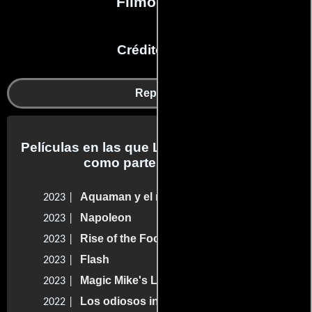
Filmografía
Créditos en:
Reparto
Películas en las que Liam Edwards trabajo
como parte del reparto
Aquaman y el reino perdido
2023 |
Napoleon
2023 |
Rise of the Footsoldier: Vengeance
2023 |
Flash
2023 |
Magic Mike's Last Dance
2023 |
Los odiosos invitados a la boda
2022 |