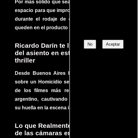
Por más sólido que sea un guión siempre hay
espacio para que improvisaciones que se dan
durante el rodaje de determinadas escenas
queden en el producto final.
Ricardo Darín te llevará al borde
No
Aceptar
del asiento en este increíble
thriller
Desde Buenos Aires hasta el mundo, Tesis
sobre un Homicidio se ha convertido en uno
de los filmes más recomendados del cine
argentino, cautivando audiencias y dejando
su huella en la escena internacional.
Lo que Realmente Sucedió detrás
de las cámaras en Jurassic Park