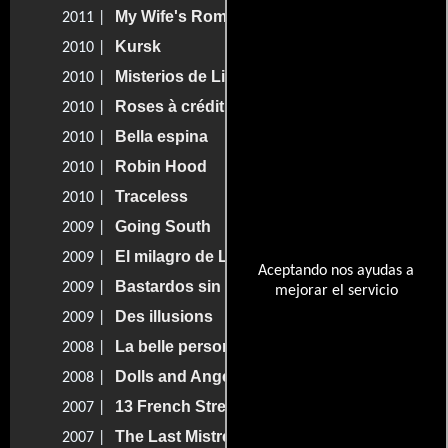
My Wife's Romance
2011 |
Kursk
2010 |
Misterios de Lisboa
2010 |
Roses à crédit
2010 |
Bella espina
2010 |
Robin Hood
2010 |
Traceless
2010 |
Going South
2009 |
El milagro de Lourdes
2009 |
Aceptando nos ayudas a
Bastardos sin gloria
2009 |
mejorar el servicio
Des illusions
2009 |
La belle personne
2008 |
Dolls and Angels
2008 |
13 French Street
2007 |
The Last Mistress
2007 |