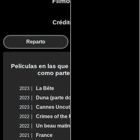
Filmografía
Créditos en:
Reparto
Producción
Películas en las que Léa Seydoux trabajo
como parte del reparto
La Bête
2023 |
Duna (parte dos)
2023 |
Cannes Uncut
2023 |
Crimes of the Future
2022 |
Un beau matin
2022 |
France
2021 |