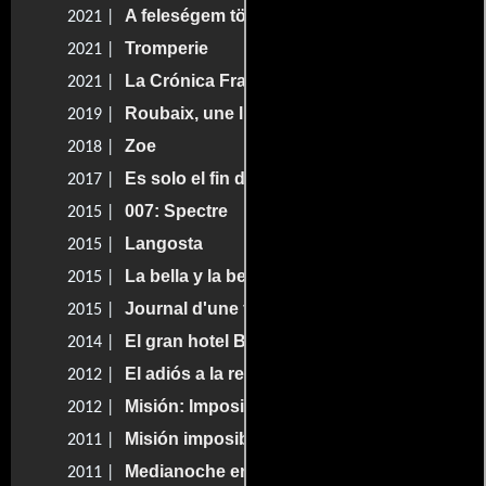
A feleségem története
2021 |
Tromperie
2021 |
La Crónica Francesa
2021 |
Roubaix, une lumière
2019 |
Zoe
2018 |
Es solo el fin del mundo
2017 |
007: Spectre
2015 |
Langosta
2015 |
La bella y la bestia
2015 |
Journal d'une femme de chambre
2015 |
El gran hotel Budapest
2014 |
El adiós a la reina
2012 |
Misión: Imposible - Protocolo Fantasma
2012 |
Misión imposible 4: Protocolo fantasma
2011 |
Medianoche en París
2011 |