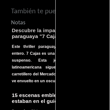
También te puede interesar...
Notas
Descubre la impactante película
paraguaya "7 Cajas"
Este thriller paraguayo cautivó al mundo
entero. 7 Cajas es una explosión de acción y
suspenso. Esta joya cinematográfica
latinoamericana sigue la historia de un
carretillero del Mercado 4 de Asunción que se
ve envuelto en un oscuro mundo de crimen
15 escenas emblemáticas que no
estaban en el guion