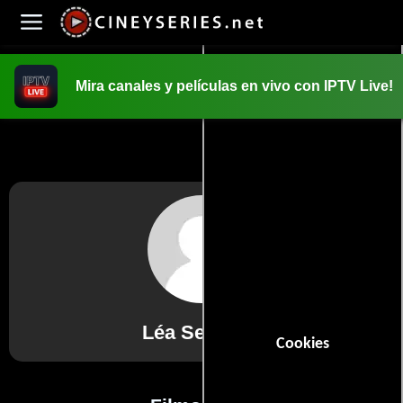
Mira canales y películas en vivo con IPTV Live!
INICIO
PELICULAS
Léa Seydoux
Cookies