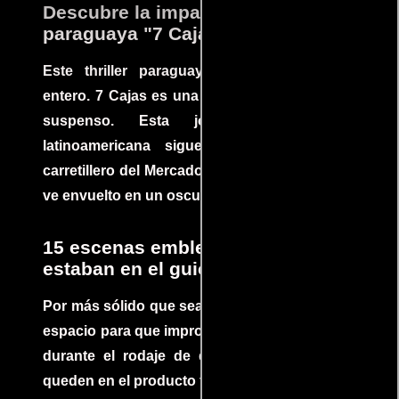
Descubre la impactante película
paraguaya "7 Cajas"
Este thriller paraguayo cautivó al mundo
entero. 7 Cajas es una explosión de acción y
suspenso. Esta joya cinematográfica
latinoamericana sigue la historia de un
carretillero del Mercado 4 de Asunción que se
ve envuelto en un oscuro mundo de crimen
15 escenas emblemáticas que no
estaban en el guion
Por más sólido que sea un guión siempre hay
espacio para que improvisaciones que se dan
durante el rodaje de determinadas escenas
queden en el producto final.