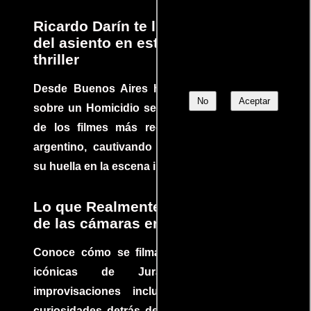
Ricardo Darín te llevará al borde
del asiento en este increíble
thriller
Desde Buenos Aires hasta el mundo, Tesis
No
Aceptar
sobre un Homicidio se ha convertido en uno
de los filmes más recomendados del cine
argentino, cautivando audiencias y dejando
su huella en la escena internacional.
Lo que Realmente Sucedió detrás
de las cámaras en Jurassic Park
Conoce cómo se filmaron algunas escenas
icónicas de Jurassic Park, con
improvisaciones incluidas. ¡Descubre las
curiosidades detrás del rodaje de un clásico