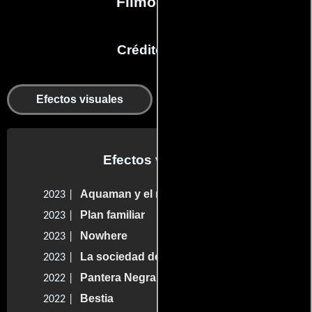
Filmografía
Créditos en:
Departamento de
Efectos visuales
animación
Efectos visuales
Aquaman y el reino perdido
2023 |
Plan familiar
2023 |
Nowhere
2023 |
La sociedad de la nieve
2023 |
Pantera Negra: Wakanda por siempre
2022 |
Bestia
2022 |