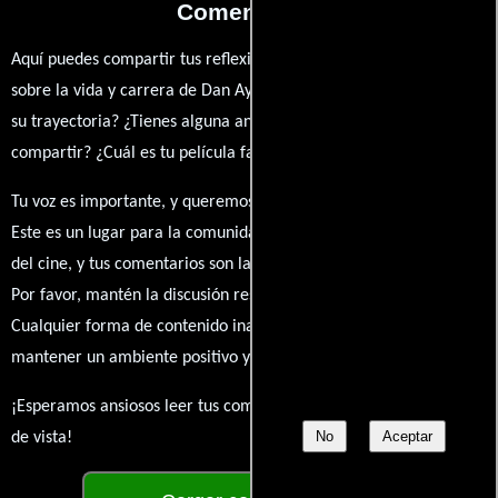
Comentarios
Aquí puedes compartir tus reflexiones, anécdotas y opiniones
sobre la vida y carrera de Dan Aykroyd. ¿Qué te ha inspirado de
su trayectoria? ¿Tienes alguna anécdota personal que desees
compartir? ¿Cuál es tu película favorita en la que ha participado?
Tu voz es importante, y queremos escuchar tus pensamientos.
Este es un lugar para la comunidad de admiradores y amantes
del cine, y tus comentarios son la esencia de esta conversación.
Por favor, mantén la discusión respetuosa y constructiva.
Cualquier forma de contenido inapropiado será eliminado para
mantener un ambiente positivo y enriquecedor para todos.
¡Esperamos ansiosos leer tus comentarios y conocer tus puntos
No
Aceptar
de vista!