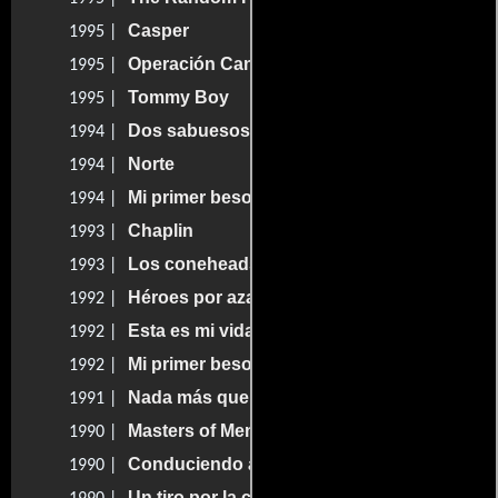
Casper
1995 |
Operación Canadá
1995 |
Tommy Boy
1995 |
Dos sabuesos en la isla del edén
1994 |
Norte
1994 |
Mi primer beso 2
1994 |
Chaplin
1993 |
Los coneheads
1993 |
Héroes por azar
1992 |
Esta es mi vida
1992 |
Mi primer beso
1992 |
Nada más que problemas
1991 |
Masters of Menace
1990 |
Conduciendo a Miss Daisy
1990 |
Un tiro por la culata