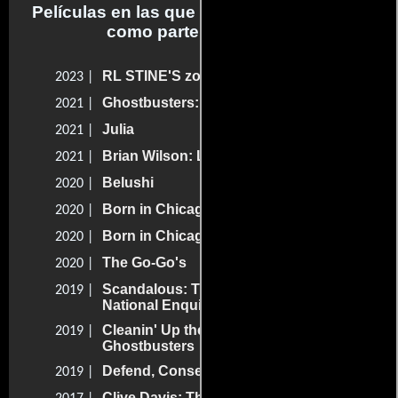
Películas en las que Dan Aykroyd trabajo
como parte del reparto
RL STINE'S zombie town
2023 |
Ghostbusters: El legado
2021 |
Julia
2021 |
Brian Wilson: Long Promised Road
2021 |
Belushi
2020 |
Born in Chicago
2020 |
Born in Chicago
2020 |
The Go-Go's
2020 |
Scandalous: The Untold Story of the
2019 |
National Enquirer
Cleanin' Up the Town: Remembering
2019 |
Ghostbusters
Defend, Conserve, Protect
2019 |
Clive Davis: The Soundtrack of Our