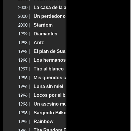
La casa de la alegría
2000 |
Un perdedor con suerte
2000 |
Stardom
2000 |
Diamantes
1999 |
Antz
1998 |
El plan de Susan
1998 |
Los hermanos caradura 2000
1998 |
Tiro al blanco
1997 |
Mis queridos compatriotas
1996 |
Luna sin miel
1996 |
Locos por el básquet
1996 |
Un asesino muy ético
1996 |
Sargento Bilko
1996 |
Rainbow
1995 |
The Random Factor
1995 |