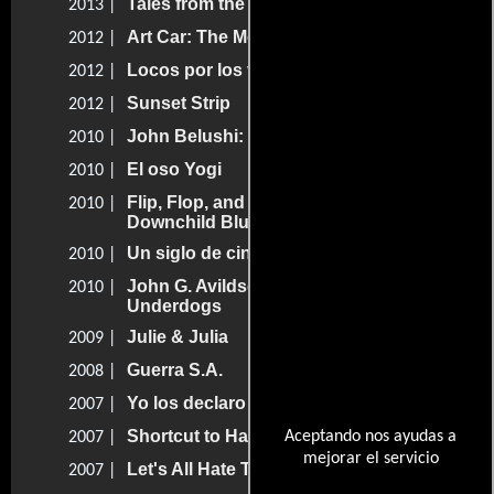
Tales from the Warner Bros. Lot
2013 |
Art Car: The Movie
2012 |
Locos por los votos
2012 |
Sunset Strip
2012 |
John Belushi: Dancing on the Edge
2010 |
El oso Yogi
2010 |
Flip, Flop, and Fly, 40 Years of the
2010 |
Downchild Blues Band
Un siglo de cine
2010 |
John G. Avildsen: King of the
2010 |
Underdogs
Julie & Julia
2009 |
Guerra S.A.
2008 |
Yo los declaro marido y... Larry
2007 |
Shortcut to Happiness
Aceptando nos ayudas a
2007 |
mejorar el servicio
Let's All Hate Toronto
2007 |