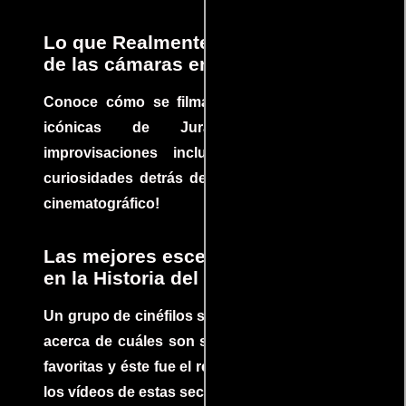
Lo que Realmente Sucedió detrás
de las cámaras en Jurassic Park
Conoce cómo se filmaron algunas escenas
icónicas de Jurassic Park, con
improvisaciones incluidas. ¡Descubre las
curiosidades detrás del rodaje de un clásico
cinematográfico!
Las mejores escenas de acción
en la Historia del cine
Un grupo de cinéfilos se juntaron para debatir
acerca de cuáles son sus escenas de acción
favoritas y éste fue el resultado. No te pierdas
los vídeos de estas secuencias inolvidables.