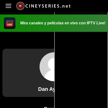
Mira canales y películas en vivo con IPTV Live!
INICIO
PELICULAS
Dan Aykroyd