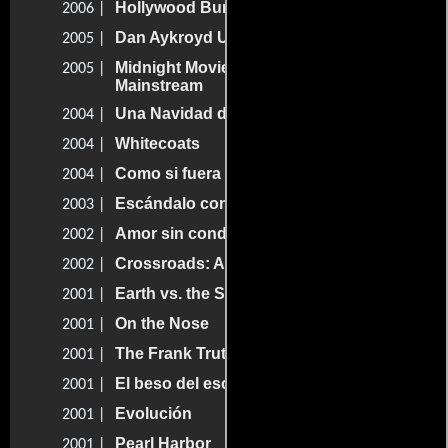
Hollywood Burn
2006 |
Dan Aykroyd Unplugged on UFOs
2005 |
Midnight Movies: From the Margin to the
2005 |
Mainstream
Una Navidad de locos
2004 |
Whitecoats
2004 |
Como si fuera la primera vez
2004 |
Escándalo con clase
2003 |
Amor sin condiciones
2002 |
Crossroads: Amigas para siempre
2002 |
Earth vs. the Spider
2001 |
On the Nose
2001 |
The Frank Truth
2001 |
El beso del escorpión
2001 |
Evolución
2001 |
Pearl Harbor
2001 |