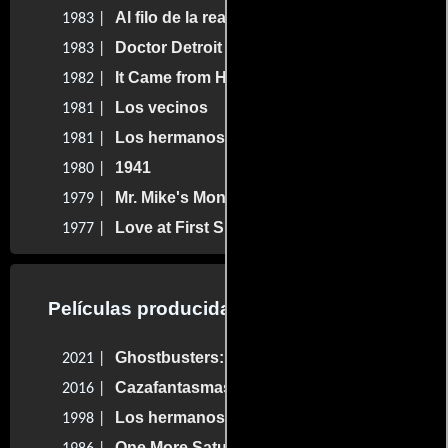
Al filo de la realidad
1983 |
Doctor Detroit y sus mujeres
1983 |
It Came from Hollywood
1982 |
Los vecinos
1981 |
Los hermanos caradura
1981 |
1941
1980 |
Mr. Mike's Mondo Video
1979 |
Love at First Sight
1977 |
Películas producidas por Dan Aykroyd
Ghostbusters: El legado
2021 |
Cazafantasmas: Responde al llamado
2016 |
Los hermanos caradura 2000
1998 |
One More Saturday Night