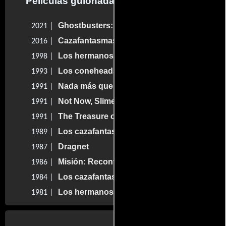
Peliculas guionadas por Dan Aykroyd
Ghostbusters: El legado
2021 |
Cazafantasmas: Responde al llamado
2016 |
Los hermanos caradura 2000
1998 |
Los coneheads
1993 |
Nada más que problemas
1991 |
Not Now, Slimer!
1991 |
The Treasure of Sierra Tamale
1991 |
Los cazafantasmas 2
1989 |
Dragnet
1987 |
Misión: Recontraespionaje
1986 |
Los cazafantasmas
1984 |
Los hermanos caradura
1981 |