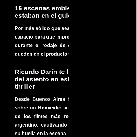
15 escenas emblemáticas que no
estaban en el guion
Por más sólido que sea un guión siempre hay
espacio para que improvisaciones que se dan
durante el rodaje de determinadas escenas
queden en el producto final.
Ricardo Darín te llevará al borde
del asiento en este increíble
thriller
Desde Buenos Aires hasta el mundo, Tesis
sobre un Homicidio se ha convertido en uno
de los filmes más recomendados del cine
argentino, cautivando audiencias y dejando
su huella en la escena internacional.