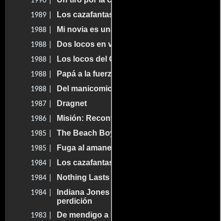
1990 |
Los cazafantasmas 2
1989 |
Mi novia es una extraterrestre
1988 |
Dos locos en vacaciones
1988 |
Los locos del Golf II
1988 |
Papá a la fuerza
1988 |
Del manicomio al sofá
1988 |
Dragnet
1987 |
Misión: Recontraespionaje
1986 |
The Beach Boys: An American Band
1985 |
Fuga al amanecer
1985 |
Los cazafantasmas
1984 |
Nothing Lasts Forever
1984 |
Indiana Jones y el templo de la
1984 |
perdición
De mendigo a millonario
1983 |