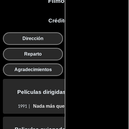
Filmografía
Créditos en:
Dirección
Guion
Reparto
Producción
Agradecimientos
Películas dirigidas por Dan Aykroyd
Nada más que problemas
1991 |