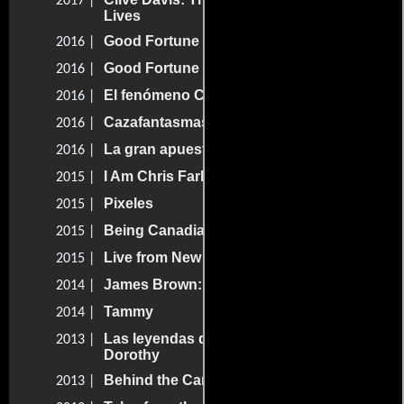
2017 |
Lives
Good Fortune
2016 |
Good Fortune
2016 |
El fenómeno Cazafantasmas
2016 |
Cazafantasmas: Responde al llamado
2016 |
La gran apuesta
2016 |
I Am Chris Farley
2015 |
Pixeles
2015 |
Being Canadian
2015 |
Live from New York!
2015 |
James Brown: el rey del soul
2014 |
Tammy
2014 |
Las leyendas de Oz: El regreso de
2013 |
Dorothy
Behind the Candelabra
2013 |