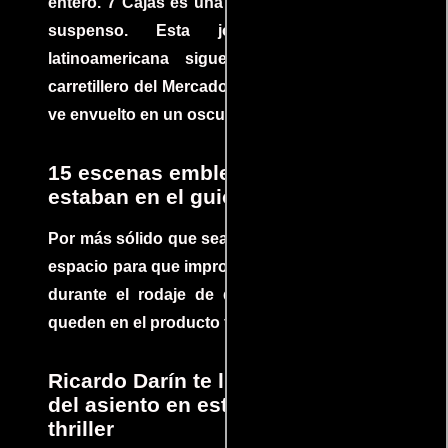
entero. 7 Cajas es una explosión de acción y
suspenso. Esta joya cinematográfica
latinoamericana sigue la historia de un
carretillero del Mercado 4 de Asunción que se
ve envuelto en un oscuro mundo de crimen
15 escenas emblemáticas que no
estaban en el guion
Por más sólido que sea un guión siempre hay
espacio para que improvisaciones que se dan
durante el rodaje de determinadas escenas
queden en el producto final.
Ricardo Darín te llevará al borde
del asiento en este increíble
thriller