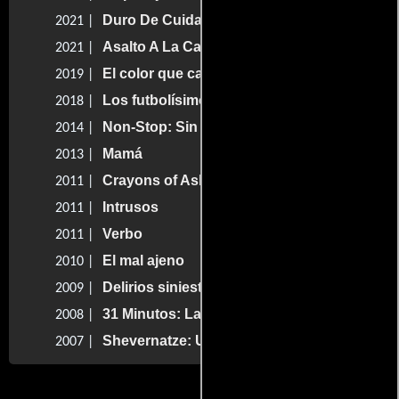
Duro De Cuidar 2
2021 |
Asalto A La Casa De Moneda
2021 |
El color que cayó del cielo
2019 |
Los futbolísimos
2018 |
Non-Stop: Sin escalas
2014 |
Mamá
2013 |
Crayons of Askalan
2011 |
Intrusos
2011 |
Verbo
2011 |
El mal ajeno
2010 |
Delirios siniestros
2009 |
31 Minutos: La Película
2008 |
Shevernatze: Una epopeya marcha atrás
2007 |