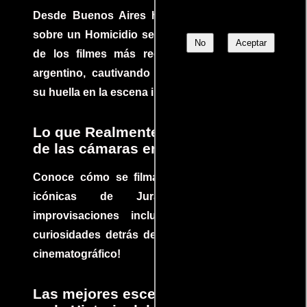
Desde Buenos Aires hasta el mundo, Tesis
sobre un Homicidio se ha convertido en uno
No
Aceptar
de los filmes más recomendados del cine
argentino, cautivando audiencias y dejando
su huella en la escena internacional.
Lo que Realmente Sucedió detrás
de las cámaras en Jurassic Park
Conoce cómo se filmaron algunas escenas
icónicas de Jurassic Park, con
improvisaciones incluidas. ¡Descubre las
curiosidades detrás del rodaje de un clásico
cinematográfico!
Las mejores escenas de acción