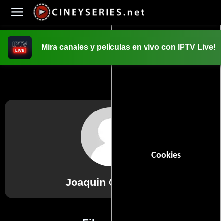
Mira canales y películas en vivo con IPTV Live!
INICIO
PELICULAS
Cookies
Joaquin Gutierrez