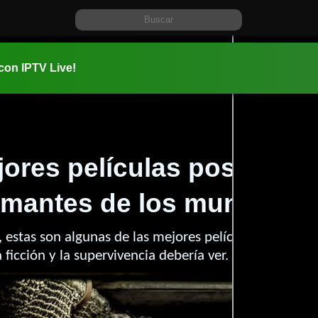
 con IPTV Live!
ores películas postapoca
 amantes de los mundos d
s, estas son algunas de las mejores películas postapoc
a ficción y la supervivencia debería ver.