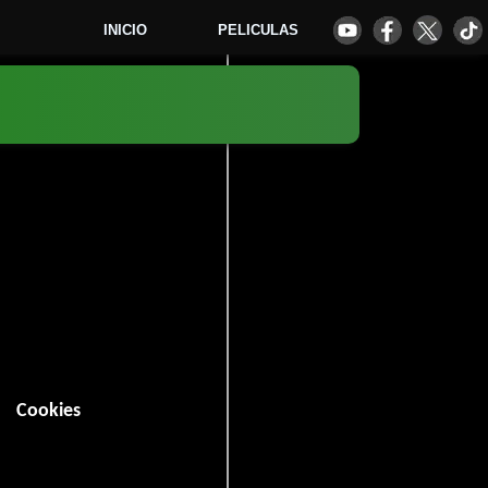
INICIO
PELICULAS
lípticas
evastados
alípticas que todo
Cookies