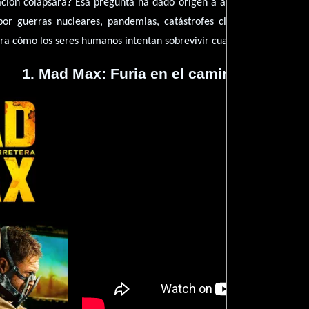
ización colapsara? Esa pregunta ha dado origen a algunas de las pelí
 por guerras nucleares, pandemias, catástrofes climáticas o event
tra cómo los seres humanos intentan sobrevivir cuando el mundo que
1. Mad Max: Furia en el camino (2015)