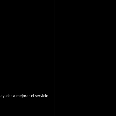
George Miller.
Furiosa para escapar de un
ayudas a mejorar el servicio