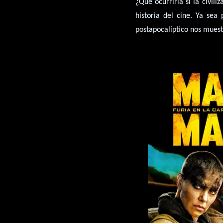
¿Qué ocurriría si la civil
historia del cine. Ya sea
postapocalíptico nos mues