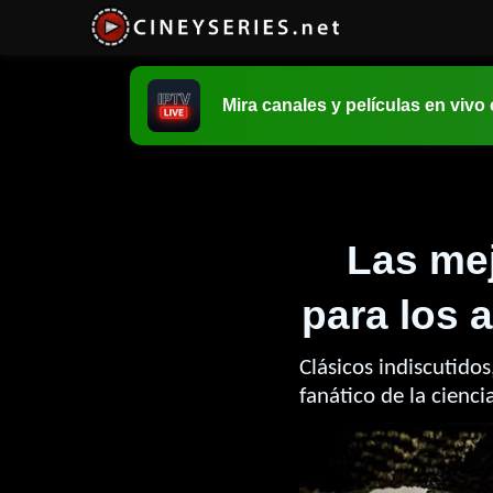
Mira canales y películas en vivo
Las mej
para los
Clásicos indiscutido
fanático de la cienci