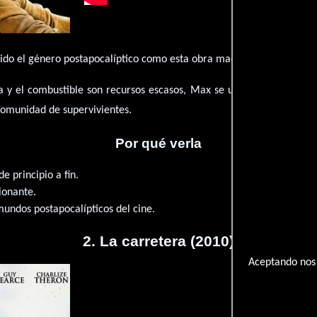
nido el género postapocalíptico como esta obra maestra dirigida por 
a y el combustible son recursos escasos, Max se une a la guerrera 
comunidad de supervivientes.
Por qué verla
e principio a fin.
ionante.
undos postapocalípticos del cine.
2. La carretera (2010)
Aceptando nos 