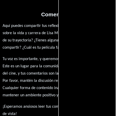
Comentarios
Aquí puedes compartir tus reflexiones, anécdotas y opiniones
sobre la vida y carrera de Lisa McDiarmid. ¿Qué te ha inspirado
de su trayectoria? ¿Tienes alguna anécdota personal que desees
compartir? ¿Cuál es tu película favorita en la que ha participado?
Tu voz es importante, y queremos escuchar tus pensamientos.
Este es un lugar para la comunidad de admiradores y amantes
del cine, y tus comentarios son la esencia de esta conversación.
Por favor, mantén la discusión respetuosa y constructiva.
Cualquier forma de contenido inapropiado será eliminado para
mantener un ambiente positivo y enriquecedor para todos.
¡Esperamos ansiosos leer tus comentarios y conocer tus puntos
de vista!