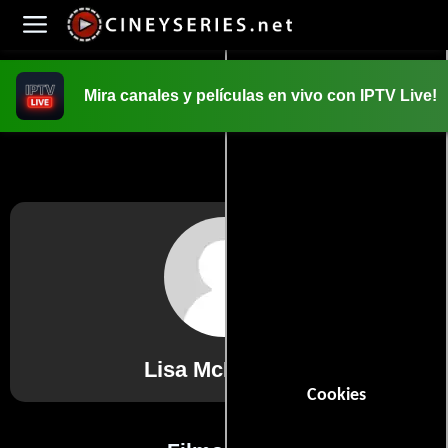
Mira canales y películas en vivo con IPTV Live!
INICIO
PELICULAS
Lisa McDiarmid
Cookies