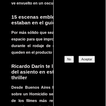
ve envuelto en un oscuro mundo de crimen
15 escenas emblemáticas que no
estaban en el guion
Por más sólido que sea un guión siempre hay
espacio para que improvisaciones que se dan
durante el rodaje de determinadas escenas
queden en el producto final.
No
Aceptar
Ricardo Darín te llevará al borde
del asiento en este increíble
thriller
Desde Buenos Aires hasta el mundo, Tesis
sobre un Homicidio se ha convertido en uno
de los filmes más recomendados del cine