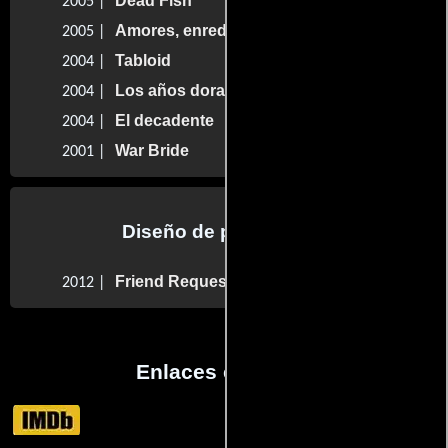
Dead Fish
2005 |
Amores, enredos y una boda
2005 |
Tabloid
2004 |
Los años dorados de Hollywood
2004 |
El decadente
2004 |
War Bride
2001 |
Diseño de producción
Friend Request Pending
2012 |
Enlaces externos