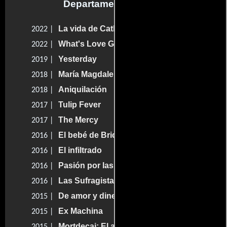
Departamento de arte
La vida de Catherine
2022 |
What's Love Got to Do with It?
2022 |
Yesterday
2019 |
María Magdalena
2018 |
Aniquilación
2018 |
Tulip Fever
2017 |
The Mercy
2017 |
El bebé de Bridget Jones
2016 |
El infiltrado
2016 |
Pasión por las letras
2016 |
Las Sufragistas
2016 |
De amor y dinero
2015 |
Ex Machina
2015 |
Mortdecai: El artista del engaño