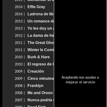
2015 |
Effie Gray
2014 |
Ladrona de libros
2014 |
Un romance de novela
2013 |
Yo les doy un año
2013 |
La dama de hierro
2012 |
The Great Ghost Rescue
2011 |
Winter Is Coming
2011 |
Burk & Hare
2010 |
El regreso de la nana mágica
2010 |
Creación
2009 |
Aceptando nos ayudas a
Cinco minutos de gloria
2009 |
mejorar el servicio
Franklyn
2008 |
Me and Orson Welles
2008 |
Nunca podría ser tuya
2007 |