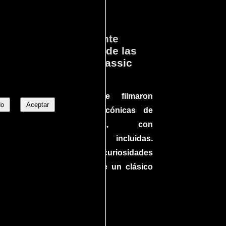
ará
Lo que Realmente
en
Sucedió detrás de las
cámaras en Jurassic
Park
a el
Conoce cómo se filmaron
 un
No
Aceptar
algunas escenas icónicas de
do en
Jurassic Park, con
más
improvisaciones incluidas.
ine
¡Descubre las curiosidades
ndo
detrás del rodaje de un clásico
uella
cinematográfico!