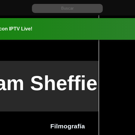
 con IPTV Live!
iam Sheffield
Filmografía