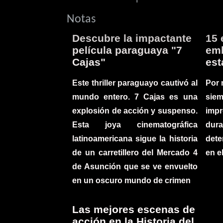
Notas
Descubre la impactante
15 
película paraguaya "7
emb
Cajas"
est
Este thriller paraguayo cautivó al
Por 
mundo entero. 7 Cajas es una
sie
explosión de acción y suspenso.
imp
Esta joya cinematográfica
du
latinoamericana sigue la historia
det
de un carretillero del Mercado 4
en e
de Asunción que se ve envuelto
en un oscuro mundo de crimen
Las mejores escenas de
acción en la Historia del