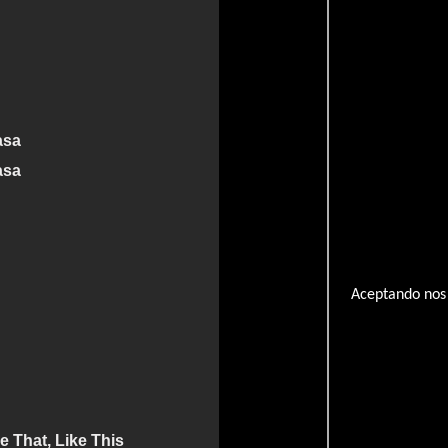
asa
asa
Aceptando nos 
 That, Like This