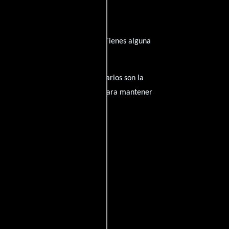
ha inspirado de su trayectoria? ¿Tienes alguna
amantes del cine, y tus comentarios son la
nido inapropiado será eliminado para mantener