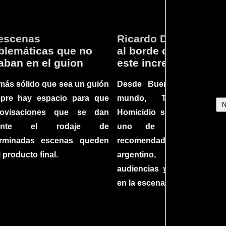
escenas
Ricardo Darín te llev
lemáticas que no
al borde del asiento 
aban en el guion
este increíble thriller
más sólido que sea un guión
Desde Buenos Aires hast
mpre hay espacio para que
mundo, Tesis sobre
rovisaciones que se dan
Homicidio se ha converti
rante el rodaje de
uno de los filmes 
erminadas escenas queden
recomendados del c
l producto final.
argentino, cautiva
audiencias y dejando su h
en la escena internacional.