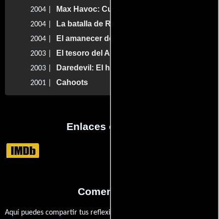
Max Havoc: Curse of the Dragon
2004 |
La batalla de Riddick
2004 |
El amanecer de los muertos
2004 |
El tesoro del Amazonas
2003 |
Daredevil: El hombre sin miedo
2003 |
Cahoots
2001 |
Enlaces externos
Comentarios
Aquí puedes compartir tus reflexiones, anécdotas y opiniones