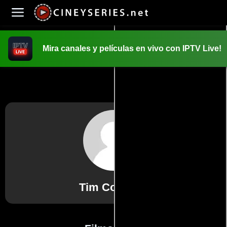
Mira canales y películas en vivo con IPTV Live!
INICIO
PELICULAS
Tim Connolly