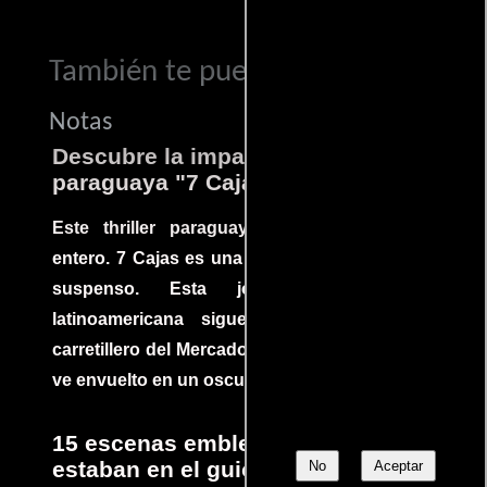
También te puede interesar...
Notas
Descubre la impactante película
paraguaya "7 Cajas"
Este thriller paraguayo cautivó al mundo
entero. 7 Cajas es una explosión de acción y
suspenso. Esta joya cinematográfica
latinoamericana sigue la historia de un
carretillero del Mercado 4 de Asunción que se
ve envuelto en un oscuro mundo de crimen
15 escenas emblemáticas que no
estaban en el guion
No
Aceptar