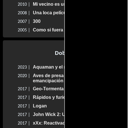
Mi vecino es un espía
2010 |
Una loca película de esparta
2008 |
300
2007 |
Como si fuera cierto
2005 |
Dobles
Aquaman y el reino perdido
2023 |
Aves de presa y la fantabulosa
2020 |
emancipación de una Harley Quinn
Geo-Tormenta
2017 |
Rápidos y furiosos 8
2017 |
Logan
2017 |
John Wick 2: Un nuevo día para matar
2017 |
xXx: Reactivado
2017 |