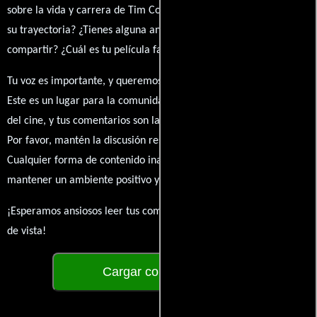
sobre la vida y carrera de Tim Connolly. ¿Qué te ha inspirado de
su trayectoria? ¿Tienes alguna anécdota personal que desees
compartir? ¿Cuál es tu película favorita en la que ha participado?
Tu voz es importante, y queremos escuchar tus pensamientos.
Este es un lugar para la comunidad de admiradores y amantes
del cine, y tus comentarios son la esencia de esta conversación.
Por favor, mantén la discusión respetuosa y constructiva.
Cualquier forma de contenido inapropiado será eliminado para
mantener un ambiente positivo y enriquecedor para todos.
¡Esperamos ansiosos leer tus comentarios y conocer tus puntos
de vista!
Cargar comentarios