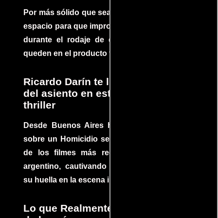
Por más sólido que sea un guión siempre hay
espacio para que improvisaciones que se dan
durante el rodaje de determinadas escenas
queden en el producto final.
Ricardo Darín te llevará al borde
del asiento en este increíble
thriller
Desde Buenos Aires hasta el mundo, Tesis
sobre un Homicidio se ha convertido en uno
de los filmes más recomendados del cine
argentino, cautivando audiencias y dejando
su huella en la escena internacional.
Lo que Realmente Sucedió detrás