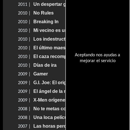
Un despertar glorioso
2011 |
No Rules
2010 |
Breaking In
2010 |
Mi vecino es un espía
2010 |
Los indestructibles
2010 |
El último maestro del aire
2010 |
Aceptando nos ayudas a
El caza recompensas
2010 |
mejorar el servicio
Días de ira
2010 |
Gamer
2009 |
G.I. Joe: El origen de Cobra
2009 |
El ángel de la muerte
2009 |
X-Men orígenes - Wolverine
2009 |
No te metas con Zohan
2008 |
Una loca película de esparta
2008 |
Las horas perdidas
2007 |