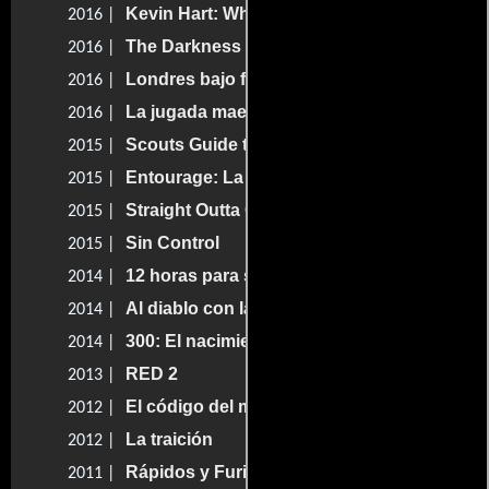
Kevin Hart: What Now?
2016 |
The Darkness
2016 |
Londres bajo fuego
2016 |
La jugada maestra
2016 |
Scouts Guide to the Zombie Apocalypse
2015 |
Entourage: La película
2015 |
Straight Outta Compton
2015 |
Sin Control
2015 |
12 horas para sobrevivir
2014 |
Al diablo con las noticias
2014 |
300: El nacimiento de un imperio
2014 |
RED 2
2013 |
El código del miedo
2012 |
La traición
2012 |
Rápidos y Furiosos: 5in control
2011 |