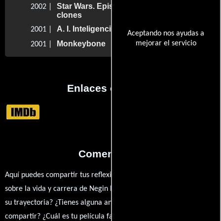
Star Wars. Episodio II: El ataque de los
2002 |
clones
A. I. Inteligencia artificial
2001 |
Aceptando nos ayudas a
Monkeybone
mejorar el servicio
2001 |
Enlaces externos
Comentarios
Aquí puedes compartir tus reflexiones, anécdotas y opiniones
sobre la vida y carrera de Negin Bairami. ¿Qué te ha inspirado de
su trayectoria? ¿Tienes alguna anécdota personal que desees
compartir? ¿Cuál es tu película favorita en la que ha participado?