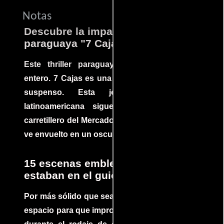
Notas
Descubre la impactante película
paraguaya "7 Cajas"
Este thriller paraguayo cautivó al mundo
entero. 7 Cajas es una explosión de acción y
suspenso. Esta joya cinematográfica
latinoamericana sigue la historia de un
carretillero del Mercado 4 de Asunción que se
ve envuelto en un oscuro mundo de crimen
15 escenas emblemáticas que no
estaban en el guion
Por más sólido que sea un guión siempre hay
espacio para que improvisaciones que se dan