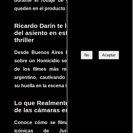
durante el rodaje de determinadas escenas
queden en el producto final.
Ricardo Darín te llevará al borde
del asiento en este increíble
thriller
Desde Buenos Aires hasta el mundo, Tesis
No
Aceptar
sobre un Homicidio se ha convertido en uno
de los filmes más recomendados del cine
argentino, cautivando audiencias y dejando
su huella en la escena internacional.
Lo que Realmente Sucedió detrás
de las cámaras en Jurassic Park
Conoce cómo se filmaron algunas escenas
icónicas de Jurassic Park, con