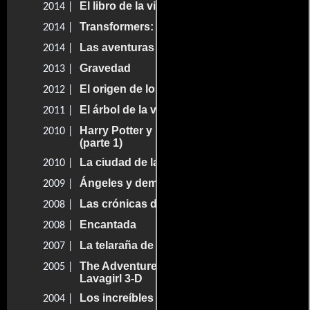
El libro de la vida
2014 |
Transformers: La era de la extinción
2014 |
Las aventuras de Peabody y Sherman
2014 |
Gravedad
2013 |
El origen de los guardianes
2012 |
El árbol de la vida
2011 |
Harry Potter y las reliquias de la muerte
2010 |
(parte 1)
La ciudad de las tormentas
2010 |
Ángeles y demonios
2009 |
Las crónicas de Spiderwick
2008 |
Encantada
2008 |
La telaraña de Charlotte
2007 |
The Adventures of Sharkboy and
2005 |
Lavagirl 3-D
Los increíbles
2004 |