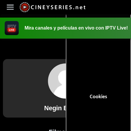
Mira canales y películas en vivo con IPTV Live!
INICIO
PELICULAS
Cookies
Negin Bairami