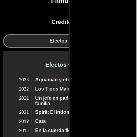
Filmografía
Créditos en:
Efectos visuales
Efectos visuales
Aquaman y el reino perdido
2023 |
Los Tipos Malos
2022 |
Un jefe en pañales 2: Negocios de
2021 |
familia
Spirit: El indomable
2021 |
Cats
2019 |
En la cuerda floja
2015 |